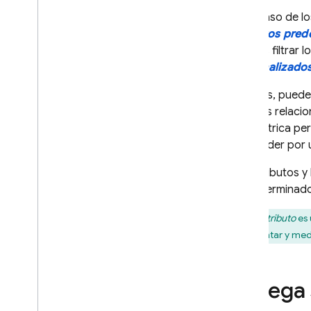
En el caso de l
A
/
B Testing
atributos pre
puedas filtrar 
PARTICIPAR
personalizado
Analytics
Además, puedes
eventos relacio
Cloud Messaging
una métrica per
responder por u
In-App Messaging
Los atributos y
predeterminado
Google Ad
Mob
Un
atributo
es 
Google Ads
representar y medi
Dynamic Links
Agrega 
PRODUCTOS RELACIONADOS