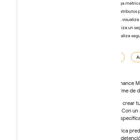
Agrega métrica
Crashlytics
Crea atributos
Sigue, visualiza
Performance Monitoring
Realiza un se
Introducción
Visualiza seg
Comenzar
Información sobre los datos
iOS+
A
recopilados automáticamente
Inicio de la app
,
primer plano y
segundo plano (i
OS+ y Android)
Renderización de pantalla (i
OS+
Performance Mo
y Android)
un informe de 
Carga de la página (web)
Solicitudes de red HTTP
/
S
Puedes crear tu
tu app. Con un
Personalizar la recopilación y
tarea específic
la agregación de datos
Agregar supervisión de código
La métrica pred
específico
inicio y detenc