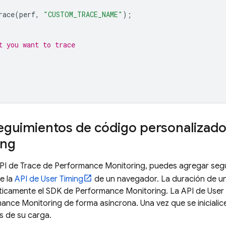
race
(
perf
,
"CUSTOM_TRACE_NAME"
);
t you want to trace 
guimientos de código personalizado 
ing
PI de Trace de
Performance Monitoring
, puedes agregar seg
de la
API de User Timing
de un navegador. La duración de un
ticamente el SDK de
Performance Monitoring
. La API de User 
mance Monitoring
de forma asíncrona. Una vez que se inicialic
s de su carga.