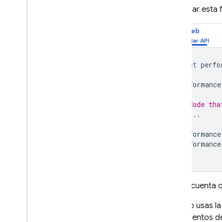
Para usar esta 
Web
const
perfo
performance
// Code tha
// ...
performance
performance
Ten en cuenta q
Cuando usas la 
seguimientos d