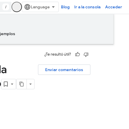
/
Blog
Ir a la consola
Acceder
jemplos
¿Te resultó útil?
da
Enviar comentarios
p