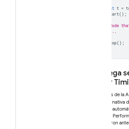
const
t
=
t
t
.
start
();
// Code tha
// ...
t
.
stop
();
Agrega se
User Tim
Además de la A
versión nativa 
recoge automá
SDK de
Perfor
ocurrieron ante