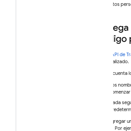
elementos pers
Agrega 
código 
Usa la
API de T
personalizado.
Ten en cuenta lo
Los nombre
comenzar 
Cada segu
predeterm
Para agregar un
evento. Por eje