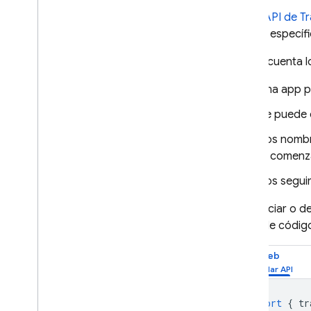
Authentication
Usa la
API de T
Extensions
código específi
Ten en cuenta lo
Una app p
Se puede 
Los nombre
ni comenz
Los segui
Para iniciar o 
líneas de código
Web
import
{
tr