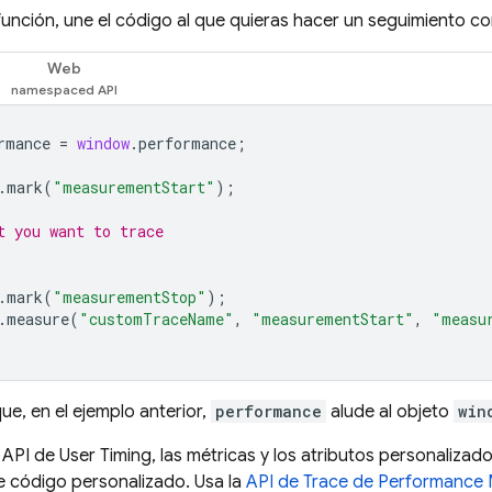
función, une el código al que quieras hacer un seguimiento co
Web
rmance
=
window
.
performance
;
.
mark
(
"measurementStart"
);
t you want to trace 
.
mark
(
"measurementStop"
);
.
measure
(
"customTraceName"
,
"measurementStart"
,
"measu
ue, en el ejemplo anterior,
performance
alude al objeto
win
API de User Timing, las métricas y los atributos personalizad
e código personalizado. Usa la
API de Trace de
Performance 