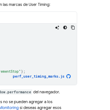
n las marcas de User Timing:
rementStop"
);
perf_user_timing_marks
.
js
dow.performance
del navegador.
os no se pueden agregar a los
Monitoring
si deseas agregar esos