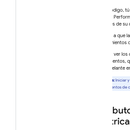
Agregar supervisión de
solicitudes de red específicas
En el código, tú
Personaliza la agregación de
SDK de
Perfor
datos de solicitudes de red
después de su 
Inhabilitar
Performance Monitoring
Debido a que la
“Seguimientos d
Supervisar
,
visualizar y filtrar
datos
Puedes ver los
Descripción general de la consola
seguimientos, q
Filtra datos usando atributos
más adelante en
Configura alertas para problemas
de rendimiento
Nota:
Iniciar 
Exportar datos a Big
Query
seguimientos de c
Solución de problemas y
preguntas frecuentes
Atribut
ITERACIÓN
métrica
Remote Config