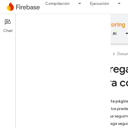
Compilación
Ejecución
Documentation
Performance Monitoring
Chat
Descripción general
Aspectos básicos
AI
Firebase
Docum
Agrega
Descripción general
para c
RELEASE
Test Lab
En esta págin
Atributos prede
App Distribution
Agrega seguimi
Agrega seguim
SUPERVISIÓN