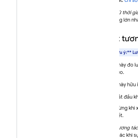
các
chỉ s
"
Phần tử thời gi
nội dung lớn nhấ
Lượt tươn
**Lưu ý:**
Lượ
Chỉ số này đo l
tiếp theo.
Chỉ số này hữu 
Bắt đầu kh
Dừng khi x
tiết.
"
Lượt tương tác 
tương tác khi sự