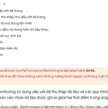
y
ấu vết tải trang
 thu thập cho dấu vết tải trang
 thị nội dung lớn nhất
c đến nội dung hiển thị tiếp theo
bố cục tích luỹ
iên
iên hiển thị
ve
JavaScript
cho
Performance Monitoring
là bản phát hành
beta
.
hể thay đổi theo những cách không tương thích ngược và không tuân t
nitoring
sử dụng
dấu vết
để thu thập dữ liệu về các quy trì
báo cáo chứa dữ liệu được ghi lại giữa hai thời điểm trong ứn
g dụng web,
Performance Monitoring
tự động
thu thập dấu vế