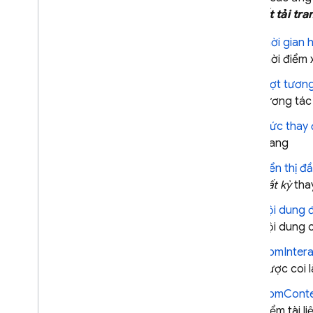
Thêm tính năng giám sát cho các
dấu vết tải tra
yêu cầu mạng cụ thể
Tuỳ chỉnh tính năng tổng hợp dữ
thời gian 
liệu yêu cầu mạng
thời điểm 
Tắt tính năng Giám sát hiệu suất
lượt tương
Theo dõi
,
xem và lọc dữ liệu
tương tác 
Tổng quan về bảng điều khiển
mức thay đ
Lọc dữ liệu bằng thuộc tính
trang
Thiết lập cảnh báo cho các vấn đề
về hiệu suất
hiển thị đầ
Xuất dữ liệu sang Big
Query
bất kỳ
thay
nội dung đ
Khắc phục sự cố và Câu hỏi
thường gặp
nội dung 
domIntera
LẶP LẠI
được coi l
Remote Config
domConte
điểm tài 