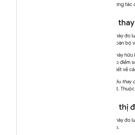
lượt tương tác đ
Mức thay 
Chỉ số này đo 
trong toàn bộ v
Chỉ số này hữu 
báo cáo điểm s
tin chi tiết về c
"
Mục tiêu thay đ
lớn nhất. Thuộc
Hiển thị 
Chỉ số này đo l
ảnh nào.