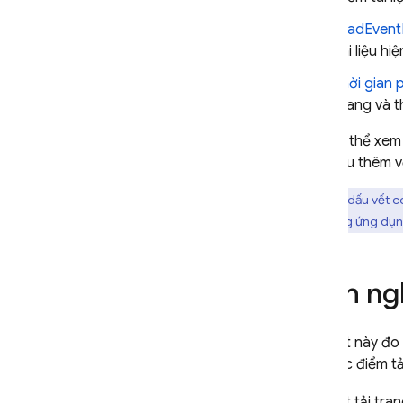
A
/
B Testing
loadEven
TƯƠNG TÁC
tài liệu hi
Analytics
thời gian 
trang và t
Cloud Messaging
Bạn có thể xem 
(tìm hiểu thêm 
In-App Messaging
Các dấu vết có
Google Ad
Mob
thể trong ứng dụn
Google Ads
Định ngh
Dynamic Links
Dấu vết này đo 
SẢN PHẨM CÓ LIÊN QUAN
đến các điểm tả
Authentication
Extensions
Dấu vết tải tra