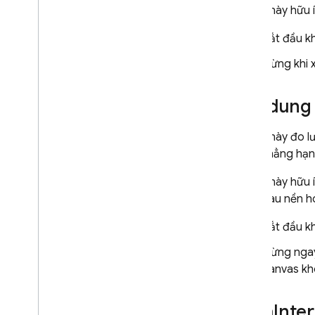
Chỉ số này hữu 
Bắt đầu k
Dừng khi 
Nội dung 
Chỉ số này đo l
hiện, chẳng hạn
Chỉ số này hữu 
thấy màu nền ho
Bắt đầu k
Dừng ngay 
canvas kh
dom
Inte