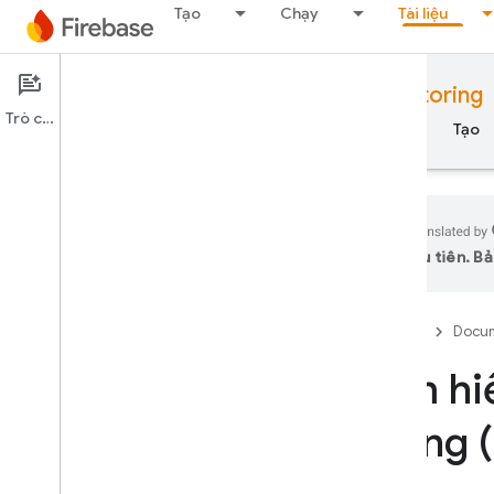
Tạo
Chạy
Tài liệu
Documentation
Performance Monitoring
Trò chuyện
Tổng quan
Nguyên tắc cơ bản
AI
Tạo
ưu tiên. Bả
Tổng quan
Firebase
Docum
PHÁT HÀNH
Tìm hi
Test Lab
trang 
App Distribution
GIÁM SÁT