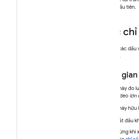
dung đầu tiên.
Các chỉ
Đây là các dấu 
vết này.
Thời gian
Chỉ số này đo l
hoặc video
lớn 
Chỉ số này hữu 
Bắt đầu k
Dừng khi x