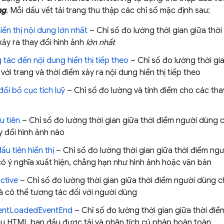
ng
. Mỗi dấu vết tải trang thu thập các chỉ số mặc định sau:
hiển thị nội dung lớn nhất
– Chỉ số đo lường thời gian giữa thờ
xảy ra thay đổi hình ảnh
lớn nhất
 tác đến nội dung hiển thị tiếp theo
– Chỉ số đo lường thời gi
với trang và thời điểm xảy ra nội dung hiển thị tiếp theo
ổi bố cục tích luỹ
– Chỉ số đo lường và tính điểm cho các t
u tiên
– Chỉ số đo lường thời gian giữa thời điểm người dùng 
 đổi hình ảnh nào
ầu tiên hiển thị
– Chỉ số đo lường thời gian giữa thời điểm ng
có ý nghĩa xuất hiện, chẳng hạn như hình ảnh hoặc văn bản
ctive
– Chỉ số đo lường thời gian giữa thời điểm người dùng 
à có thể tương tác đối với người dùng
ntLoadedEventEnd
– Chỉ số đo lường thời gian giữa thời đi
liệu HTML ban đầu được tải và phân tích cú pháp hoàn toàn