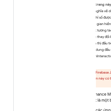
Trên trang nà
Crashlytics
Định nghĩa về d
Các chỉ số được
Performance Monitoring
Thời gian hiển
Giới thiệu
Lượt tương tá
Bắt đầu
Mức thay đổi 
Tìm hiểu về dữ liệu được thu
Hiển thị đầu t
thập tự động
Nội dung đầu t
Bắt đầu ứng dụng
,
nền trước
,
nền
domInteracti
(i
OS+ và Android)
Hiển thị màn hình (i
OS+ và
Android)
SDK
Firebase
Tải trang (web)
Sản phẩm này có t
Yêu cầu mạng HTTP
/
S
nào.
Tuỳ chỉnh tính năng thu thập và
Performance Mo
tổng hợp dữ liệu
Dấu vết là một 
Thêm tính năng giám sát đối với
mã cụ thể
Đối với các ứn