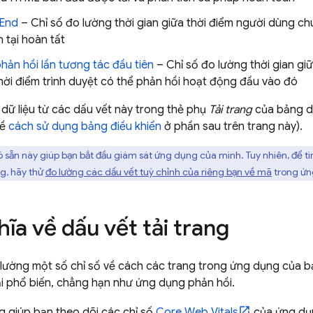
tEnd
– Chỉ số đo lường thời gian giữa thời điểm người dùng ch
ện tại hoàn tất
phản hồi lần tương tác đầu tiên
– Chỉ số đo lường thời gian gi
hời điểm trình duyệt có thể phản hồi hoạt động đầu vào đó
dữ liệu từ các dấu vết này trong thẻ phụ
Tải trang
của bảng d
về
cách sử dụng bảng điều khiển
ở phần sau trên trang này).
 sẵn này giúp bạn bắt đầu giám sát ứng dụng của mình. Tuy nhiên, để tì
g, hãy thử
đo lường các dấu vết tuỳ chỉnh của riêng bạn về mã
trong ứn
ĩa về dấu vết tải trang
lường một số chỉ số về cách các trang trong ứng dụng của bạn 
i phổ biến, chẳng hạn như ứng dụng phản hồi.
ng giúp bạn theo dõi các chỉ số
Core Web Vitals
của ứng dụn