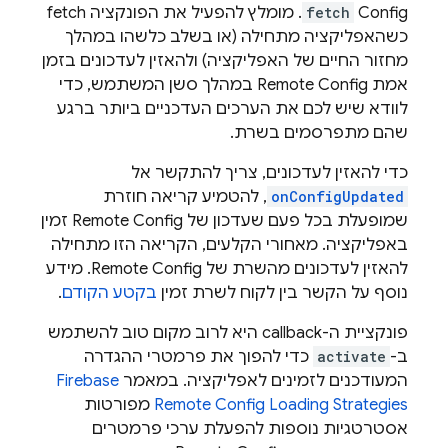
Config
fetch
. מומלץ להפעיל את הפונקציה fetch
כשהאפליקציה מתחילה (או בשלב כלשהו במהלך
מחזור החיים של האפליקציה) ולהאזין לעדכונים בזמן
אמת
Remote Config
במהלך סשן המשתמש, כדי
לוודא שיש לכם את הערכים העדכניים ביותר ברגע
שהם מתפרסמים בשרת.
כדי להאזין לעדכונים, צריך להתקשר אל
onConfigUpdated
, להטמיע קריאה חוזרת
שמופעלת בכל פעם שעדכון של
Remote Config
זמין
באפליקציה. מאחורי הקלעים, הקריאה הזו מתחילה
להאזין לעדכונים מהשרת של
Remote Config
. מידע
נוסף על הקשר בין לקוח לשרת זמין
בקטע הקודם
.
פונקציית ה-callback היא לרוב מקום טוב להשתמש
ב-
activate
כדי להפוך את פרמטרי ההגדרה
המעודכנים לזמינים לאפליקציה. במאמר
Firebase
Loading Strategies
Remote Config
מפורטות
אסטרטגיות נוספות להפעלת ערכי פרמטרים