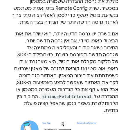
כוללת את גרסת ההגדרה ששמורה במטמון
במכשיר. שרת
Remote Config
בזמן אמת משתמש
ב
הודעת ביטול תוקף
כדי לסמן לאפליקציה מתי צריך
לאחזר גרסה חדשה יותר של הגדרה בצד השרת.
אם בשרת יש גרסה חדשה יותר, הוא שולח את אות
הביטול באופן מיידי. אם אין גרסה חדשה יותר,
החיבור נשאר פתוח והאפליקציה ממתינה עד
שגרסה חדשה תפורסם בשרת. כשחבילת ה-SDK
של הלקוח מקבלת אות ביטול, היא מאחזרת אותו
באופן אוטומטי ואז קוראת לחזרה של מאזין שנרשם
כשפתחתם את חיבור המאזין. האחזור הזה דומה
לקריאת האחזור שאפשר לבצע באמצעות ה-SDK,
אבל הוא עוקף את כל הגדרות השמירה במטמון או
ההגדרה של
minimumFetchInterval
. החיבור בין
הלקוח לשרת נשמר בזמן שהאפליקציה פועלת
בחזית.