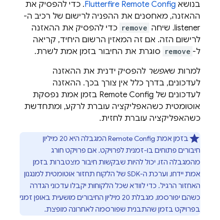
בנושא
Remote Config
Flutterfire
. כדי להפסיק את
ההאזנה, מאחסנים את ההפניה לרישום של רכיב ה-
listener. שיחה
remove
כדי להפסיק את ההאזנה
לרישום הזה. אם זה המאזין הרשום היחיד, קריאה
ל-
remove
סוגרת את החיבור בזמן אמת לשרת.
למרות ש
אפשר
להפסיק ידנית את ההאזנה
לעדכונים, בדרך כלל אין צורך בכך. ההאזנה
לעדכונים של
Remote Config
בזמן אמת נפסקת
אוטומטית כשהאפליקציה עוברת לרקע, ומתחדשת
כשהאפליקציה עוברת לחזית.
בזמן אמת
Remote Config
המגבלה היא 20 מיליון
חיבורים פתוחים בו-זמנית לפרויקט. אם פרויקט חורג
מהמגבלה הזו, יכול להיות שבקשות חיבור מצטברות בזמן
אמת יידחו, וערכת ה-SDK של הלקוח תחזור אוטומטית למנגנון
האחזור הרגיל. כדי לוודא שכל הלקוחות יקבלו עדכוני הגדרה
כשהם יפורסמו, מגבלת 20 מיליון החיבורים מושעית באופן זמני
בפרויקט בזמן שהתבנית שפורסמה לאחרונה מופצת.