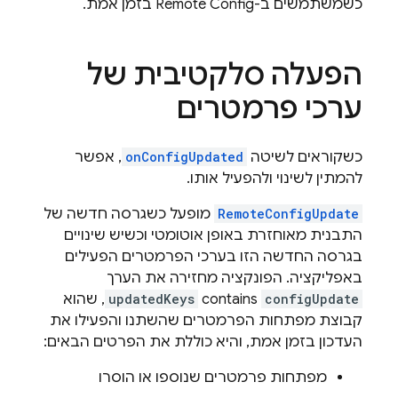
כשמשתמשים ב-
Remote Config
בזמן אמת.
הפעלה סלקטיבית של
ערכי פרמטרים
כשקוראים לשיטה
onConfigUpdated
, אפשר
להמתין לשינוי ולהפעיל אותו.
RemoteConfigUpdate
מופעל כשגרסה חדשה של
התבנית מאוחזרת באופן אוטומטי וכשיש שינויים
בגרסה החדשה הזו בערכי הפרמטרים הפעילים
באפליקציה. הפונקציה מחזירה את הערך
configUpdate
contains
updatedKeys
, שהוא
קבוצת מפתחות הפרמטרים שהשתנו והפעילו את
העדכון בזמן אמת, והיא כוללת את הפרטים הבאים:
מפתחות פרמטרים שנוספו או הוסרו