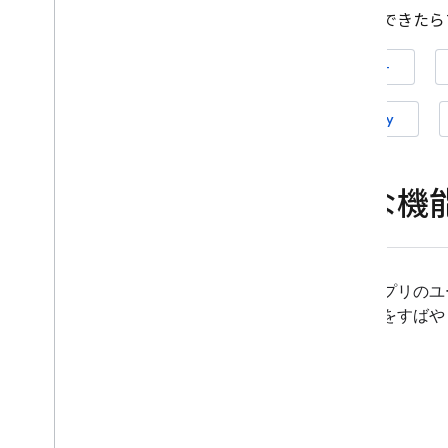
アナリティクスで Remote Config
準備ができたら
を使用する
Cloud Functions で拡張する
iOS+
事例紹介
ロールアウト
Unity
パーソナライズ
サーバー環境
料金、割り当て、制限
主な機
ソリューション
Cloud Functions と Vertex AI でサ
ーバーサイドの Remote Config
を使用する
アプリのユ
Remote Config を使用して
更をすばや
Firebase AI Logic アプリを動
的に更新する
API リファレンス
トラブルシューティングとよくあ
る質問