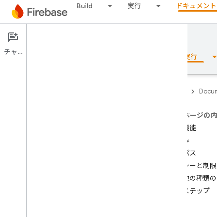
Build
実行
ドキュメント
Documentation
Remote Config
チャット
概要
基本
AI
Build
実行
Firebase
Docum
このページの
概要
主な機能
仕組み
リリース
実装パス
ポリシーと制限
Test Lab
その他の種類の
次のステップ
App Distribution
モニタリング