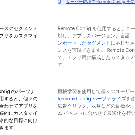
は、
サーバー環境で
Remote Config
を使
ースのセグメント
Remote Config
を使用すると、ユー
プリをカスタマイ
対し、アプリのバージョン、言語、
ンポートしたセグメント
に応じたさ
ンスを実現できます。
Remote Con
て、アプリ用に構成したカスタム 
す。
nfig
のパーソナ
機械学習を使用して個々のユーザー
用すると、個々の
Remote Config
パーソナライズ
を
合わせてアプリを
広告クリック、収益などの目標や、
続的にカスタマイ
ム イベントに合わせて最適化を行
略的な目標に向け
きます。