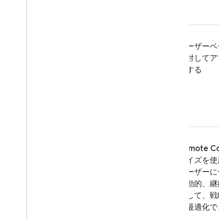
A
/
B Testing
エンゲージメント
ユーザーベ
Analytics
に対してア
ズする
Cloud Messaging
In-App Messaging
Google Ad
Mob
Remote Co
Google Ads
ライズを使
ユーザーに
Dynamic Links
自動的、継
ズして、戦
関連サービス
て最適化で
Authentication