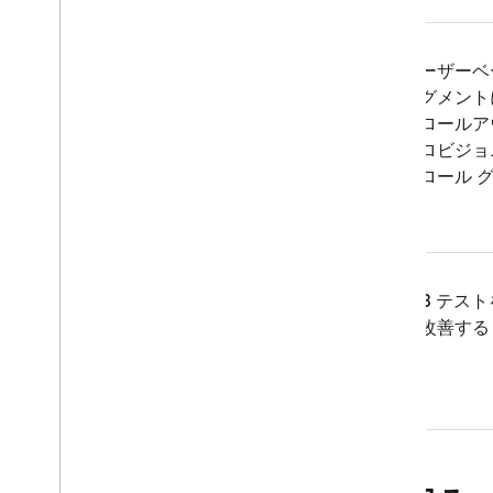
Extensions
ユーザーベ
セグメント
にロールア
プロビジョ
トロール 
る
A/B テス
を改善する