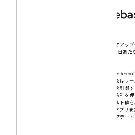
Crashlytics
Fireba
Performance Monitoring
繰り返す
アプリのアップ
Remote Config
らず、1 日あ
はじめに
使ってみる
リアルタイム Remote Config に
Firebase
Remot
ついて
プリまたはサー
ユースケースを確認する
や外観を制御す
パラメータと条件を理解する
エンド API 
Remote Config テンプレートを管
デフォルト値を
理する
ます。アプリま
プログラムで Remote Config を
くアップデート
変更する
読み込み方法を確認する