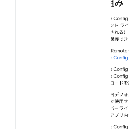
仕組み
Remote Config
ライアント ラ
に反映される）
ンスを保護でき
最新の
Remote 
Remote Config
Remote Config
Remote Config
大量のコードを
アプリ内デフォ
アプリで使用す
をオーバーライ
ついてアプリ内
Remote Config