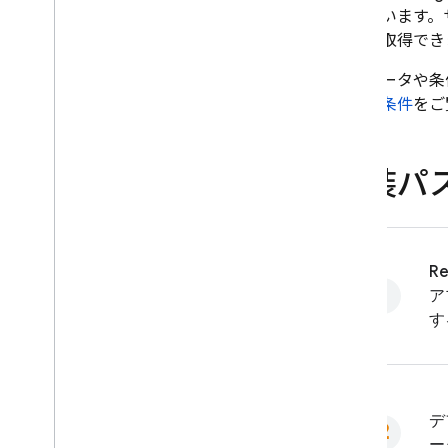
まれています。
ら値を取得でき
パラメータや条
ータと条件
をご
実装パ
Re
ア
す
デ
ー