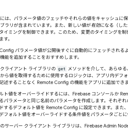
には、パラメータ値のフェッチやそれらの値をキャッシュに保
イブラリが含まれています。また、新しい値が
有効
になる（した
タイミングを制御できます。このため、変更のタイミングを制
ます。
Config
パラメータ値が公開後すぐに自動的にフェッチされるよ
機能を追加することをおすすめします。
クライアント ライブラリの
get
メソッドを介して、あらゆる
から値を取得するために使用するロジックは、アプリ内デフォ
記述することなく
Remote Config
の機能をアプリに追加でき
ルト値をオーバーライドするには、
Firebase
コンソールか
Rem
るパラメータと同じ名前のパラメータを作成します。それぞれ
ドするデフォルト値を
Remote Config
に設定できます。また、
デフォルト値をオーバーライドする条件値をパラメータごとに
のサーバー クライアント ライブラリは、Firebase Admin Node.