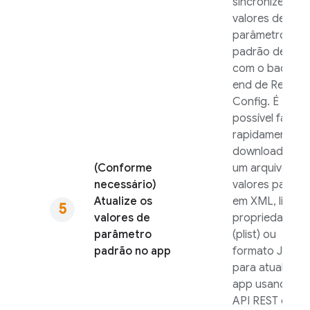
sincronize os
valores de
parâmetro
padrão dele
com o back-
end de
Remote
Config
. É
possível fazer
rapidamente o
download de
(Conforme
um arquivo de
necessário)
valores padrão
Atualize os
em XML, lista d
valores de
propriedades
parâmetro
(plist) ou
padrão no app
formato JSON
para atualizar 
app usando a
API REST e o