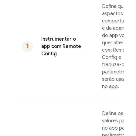
Defina quais
aspectos do
comportament
e da aparência
do app você
Instrumentar o
quer alterar
app com
Remote
com
Remote
Config
Config
e
traduza-os em
parâmetros qu
serão usados
no app.
Defina os
valores padrão
no app para os
parâmetros de