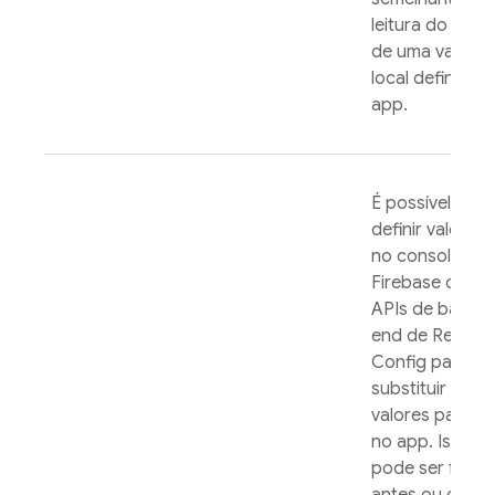
leitura do valor
de uma variáve
local definida 
app.
É possível
definir valores
no console de
Firebase
ou na
APIs de back-
end de
Remote
Config
para
substituir os
valores padrão
no app. Isso
pode ser feito