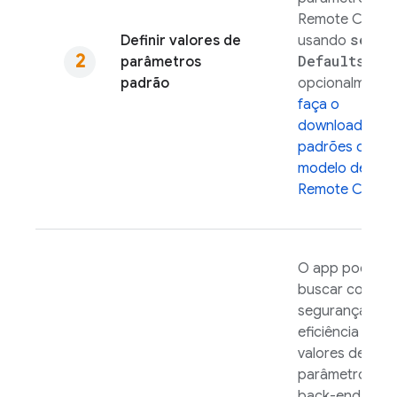
Remote Config
set
Definir valores de
usando
Defaults(
)
parâmetros
e
padrão
opcionalmente
faça o
download dos
padrões de
modelo de
Remote Config
O app pode
buscar com
segurança e
eficiência
valores de
parâmetro do
back-end de