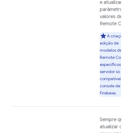
e atualizar
parâmetros e
valores de
Remote Config
A criação e
edição de
modelos de
Remote Config
específicos do
servidor só são
compatíveis com
console de
Firebase
.
Sempre que
atualizar o app