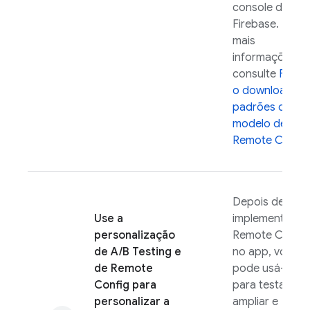
console de
Firebase
. Para
mais
informações,
consulte
Fazer
o download do
padrões do
modelo de
Remote Config
Depois de
Use a
implementar
personalização
Remote Config
de
A/B Testing
e
no app, você
de
Remote
pode usá-lo
Config
para
para testar,
personalizar a
ampliar e