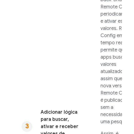
Remote Config
periodicament
e ativar esses
valores.
Remot
Config
em
tempo real
permite que
apps busquem
valores
atualizados
assim que uma
nova versão d
Remote Config
é publicada,
sem a
Adicionar lógica
necessidade d
para buscar,
uma pesquisa.
ativar e receber
valores de
Assim, é