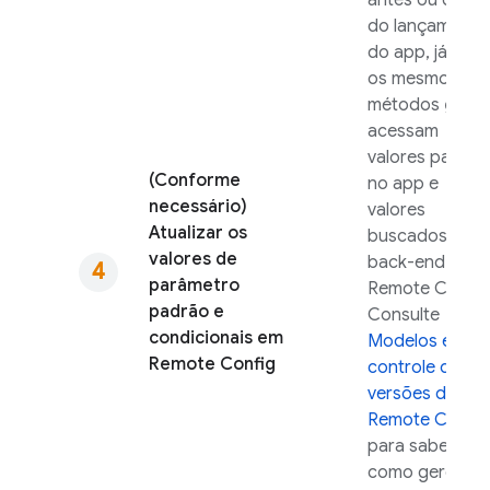
antes ou depoi
do lançamento
do app, já que
os mesmos
get
métodos
acessam
valores padrão
(Conforme
no app e
necessário)
valores
Atualizar os
buscados do
valores de
back-end de
parâmetro
Remote Config
padrão e
Consulte
condicionais em
Modelos e
Remote Config
controle de
versões de
Remote Config
para saber
como gerencia