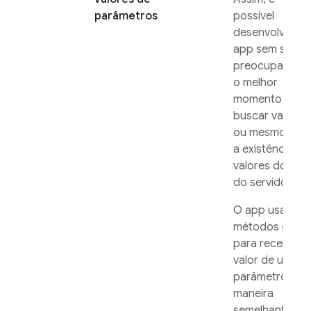
parâmetros
possível
desenvolver o
app sem se
preocupar co
o melhor
momento para
buscar valores,
ou mesmo com
a existência de
valores do lad
do servidor.
O app usa
get
métodos
para receber o
valor de um
parâmetro de
maneira
semelhante à