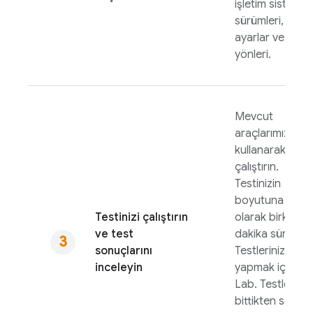
işletim sistemi
sürümleri, yerel
ayarlar ve ekra
yönleri.
Mevcut
araçlarımızı
kullanarak testi
çalıştırın.
Testinizin
boyutuna bağlı
Testinizi çalıştırın
olarak birkaç
ve test
dakika sürebilir.
sonuçlarını
Testlerinizi
inceleyin
yapmak için
Te
Lab
. Testleriniz
bittikten sonra,