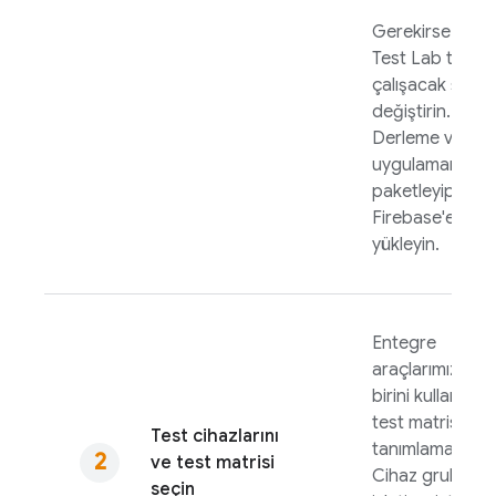
Gerekirse testin
Test Lab
tarihi
çalışacak şekil
değiştirin.
Derleme ve
uygulamanızı
paketleyip
Firebase'e
yükleyin.
Entegre
araçlarımızdan
birini kullanarak
test matrisinizi
Test cihazlarını
tanımlamak için
ve test matrisi
Cihaz grubu,
seçin