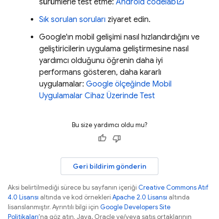
sürümlerle test etme:
Android codelab
Sık sorulan soruları
ziyaret edin.
Google'ın mobil gelişimi nasıl hızlandırdığını ve
geliştiricilerin uygulama geliştirmesine nasıl
yardımcı olduğunu öğrenin daha iyi
performans gösteren, daha kararlı
uygulamalar:
Google ölçeğinde Mobil
Uygulamalar Cihaz Üzerinde Test
Bu size yardımcı oldu mu?
Geri bildirim gönderin
Aksi belirtilmediği sürece bu sayfanın içeriği
Creative Commons Atıf
4.0 Lisansı
altında ve kod örnekleri
Apache 2.0 Lisansı
altında
lisanslanmıştır. Ayrıntılı bilgi için
Google Developers Site
Politikaları
'na göz atın. Java, Oracle ve/veya satış ortaklarının