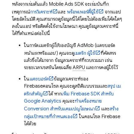
หลังจากเริ่มต้นแล้ว
Mobile Ads
SDK จะเริ่มบันทึก
เหตุการณ์
การวิเคราะห์
และ
พร็อพเพอร์ตี้ผู้ใช้
จากแอป
โดยอัตโนมัติ คุณสามารถดูข้อมูลนี้ได้โดยไม่ต้องเพิ่มโค้ดใดๆ
ลงในแอป หรือติดตั้งใช้งานโฆษณา คุณดูข้อมูลวิเคราะห์นี้
ได้ที่ตำแหน่งต่อไปนี้
ในการ์ด
เมตริกผู้ใช้
ของบัญชี
AdMob
(แดชบอร์ด
หน้าแรก
หรือ
แอป
) คุณจะดู
เมตริก ผู้ใช้
ที่คัดสรร
แล้วซึ่งได้มาจาก ข้อมูลวิเคราะห์ที่รวบรวมมา เช่น
ระยะเวลาเซสชันโดยเฉลี่ย
ARPU
และการคงผู้ใช้ไว้
ใน
แดชบอร์ด
ข้อมูลวิเคราะห์ของ
Firebase
คอนโซล คุณจะดูสถิติแบบรวมและ
สรุป เม
ตริกสําคัญ
ได้ หาก
เพิ่ม Firebase SDK สำหรับ
Google Analytics
คุณจะ
ทําเครื่องหมาย
Conversion สําหรับแคมเปญโฆษณา
และ
สร้าง
กลุ่มเป้าหมายที่กําหนดเอง
ในคอนโซล
Firebase
ได้ด้วย