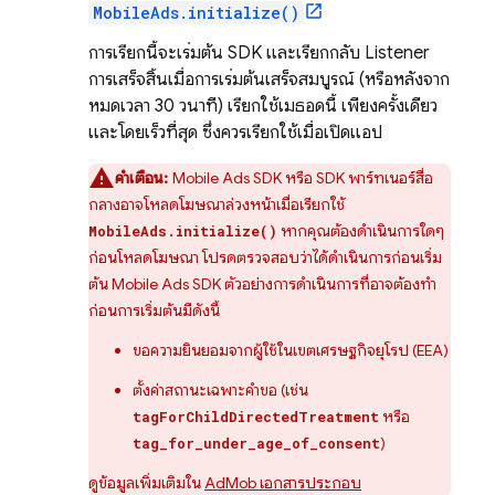
MobileAds.initialize()
การเรียกนี้จะเริ่มต้น SDK และเรียกกลับ Listener
การเสร็จสิ้นเมื่อการเริ่มต้นเสร็จสมบูรณ์ (หรือหลังจาก
หมดเวลา 30 วินาที) เรียกใช้เมธอดนี้ เพียงครั้งเดียว
และโดยเร็วที่สุด ซึ่งควรเรียกใช้เมื่อเปิดแอป
คำเตือน:
Mobile Ads
SDK หรือ SDK พาร์ทเนอร์สื่อ
กลางอาจโหลดโฆษณาล่วงหน้าเมื่อเรียกใช้
หากคุณต้องดำเนินการใดๆ
MobileAds.initialize()
ก่อนโหลดโฆษณา โปรดตรวจสอบว่าได้ดำเนินการก่อนเริ่ม
ต้น
Mobile Ads
SDK ตัวอย่างการดำเนินการที่อาจต้องทำ
ก่อนการเริ่มต้นมีดังนี้
ขอความยินยอมจากผู้ใช้ในเขตเศรษฐกิจยุโรป (EEA)
ตั้งค่าสถานะเฉพาะคำขอ (เช่น
หรือ
tagForChildDirectedTreatment
)
tag_for_under_age_of_consent
ดูข้อมูลเพิ่มเติมใน
AdMob
เอกสารประกอบ