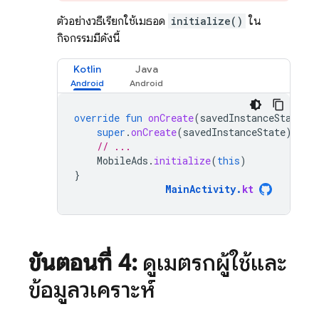
ตัวอย่างวิธีเรียกใช้เมธอด
initialize()
ใน
กิจกรรมมีดังนี้
Kotlin
Java
override
fun
onCreate
(
savedInstanceState
:
super
.
onCreate
(
savedInstanceState
)
// ...
MobileAds
.
initialize
(
this
)
}
MainActivity
.
kt
ขั้นตอนที่ 4:
ดูเมตริกผู้ใช้และ
ข้อมูลวิเคราะห์