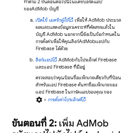
ทำตาม 2 ขั้นตอนต่อไปนี้ในแดชบอร์ด
แอป
ของ
AdMob
บัญชี
เปิดใช้
เมตริกผู้ใช้
เพื่อให้
AdMob
ประมวล
ผลและแสดงข้อมูลวิเคราะห์ที่คัดสรรแล้วใน
บัญชี
AdMob
นอกจากนี้ยังเป็นข้อกำหนดใน
การตั้งค่าเพื่อให้คุณลิงก์
AdMob
แอปกับ
Firebase ได้ด้วย
ลิงก์แอป
AdMob
กับโปรเจ็กต์ Firebase
และแอป Firebase ที่มีอยู่
ตรวจสอบว่าคุณป้อนชื่อแพ็กเกจเดียวกับที่ป้อน
สำหรับแอป Firebase ค้นหาชื่อแพ็กเกจของ
แอป Firebase ในการ์ด
แอปของคุณ
ของ
settings
>
การตั้งค่าโปรเจ็กต์
ขั้นตอนที่ 2:
เพิ่ม
Ad
Mob