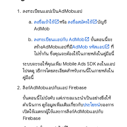
ลงทะเบียนแอปเป็น
AdMob
แอป
ลงชื่อเข้าใช้
หรือ
ลงชื่อสมัครใช้
บัญชี
AdMob
ลงทะเบียนแอปกับ
AdMob
ขั้นตอนนี้จะ
สร้าง
AdMob
แอปที่มี
AdMob
รหัสแอป
ที่
ไม่ซ้ำกัน ซึ่งคุณจะต้องใช้ในภายหลังในคู่มือนี้
ระบบจะขอให้คุณเพิ่ม
Mobile Ads
SDK ลงในแอป
โปรดดู วิธีการโดยละเอียดสำหรับงานนี้ในภายหลังใน
คู่มือนี้
ลิงก์
AdMob
แอปกับแอป Firebase
ขั้นตอนนี้ไม่บังคับ แต่เราขอแนะนำเป็นอย่างยิ่งให้
ดำเนินการ ดูข้อมูลเพิ่มเติมเกี่ยวกับ
ประโยชน์
ของการ
เปิดใช้เมตริกผู้ใช้และการลิงก์
AdMob
แอปกับ
Firebase