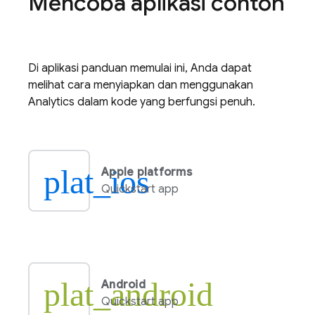
Mencoba aplikasi contoh
Di aplikasi panduan memulai ini, Anda dapat
melihat cara menyiapkan dan menggunakan
Analytics
dalam kode yang berfungsi penuh.
plat_ios
Apple platforms
Quickstart app
plat_android
Android
Quickstart app