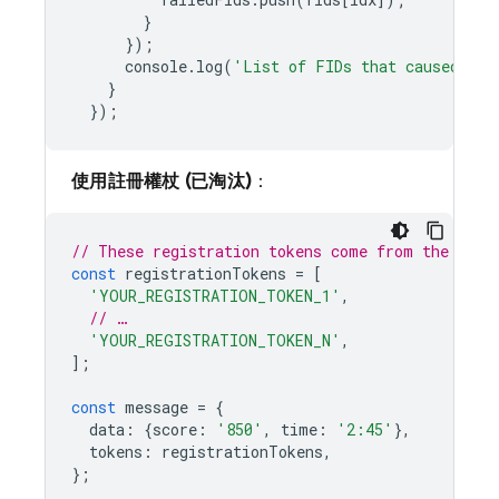
}
});
console
.
log
(
'List of FIDs that caused fai
}
});
使用註冊權杖 (已淘汰)
：
// These registration tokens come from the clie
const
registrationTokens
=
[
'YOUR_REGISTRATION_TOKEN_1'
,
// …
'YOUR_REGISTRATION_TOKEN_N'
,
];
const
message
=
{
data
:
{
score
:
'850'
,
time
:
'2:45'
},
tokens
:
registrationTokens
,
};