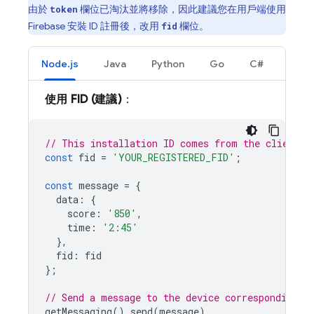
由於
欄位已淘汰並將移除，因此建議您在用戶端使用
token
Firebase 安裝 ID 註冊後，改用
欄位。
fid
Node.js
Java
Python
Go
C#
使用 FID (建議)
：
// This installation ID comes from the client F
const
fid
=
'YOUR_REGISTERED_FID'
;
const
message
=
{
data
:
{
score
:
'850'
,
time
:
'2:45'
},
fid
:
fid
};
// Send a message to the device corresponding t
getMessaging
().
send
(
message
)