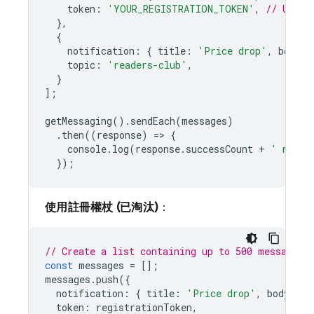
token
:
'YOUR_REGISTRATION_TOKEN'
,
// Using
},
{
notification
:
{
title
:
'Price drop'
,
body
:
topic
:
'readers-club'
,
}
];
getMessaging
().
sendEach
(
messages
)
.
then
((
response
)
=
>
{
console
.
log
(
response
.
successCount
+
' messa
});
使用註冊權杖 (已淘汰)
：
// Create a list containing up to 500 messages.
const
messages
=
[];
messages
.
push
({
notification
:
{
title
:
'Price drop'
,
body
:
'5
token
:
registrationToken
,