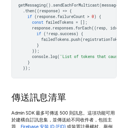
getMessaging
().
sendEachForMulticast
(
message
)
.
then
((
response
)
=
>
{
if
(
response
.
failureCount
 > 
0
)
{
const
failedTokens
=
[];
response
.
responses
.
forEach
((
resp
,
idx
)
=
>
if
(
!
resp
.
success
)
{
failedTokens
.
push
(
registrationTokens
[
}
});
console
.
log
(
'List of tokens that caused f
}
});
傳送訊息清單
Admin SDK 最多可傳送 500 則訊息。這項功能可用
於建構自訂訊息集，並傳送給不同收件者，包括主
題、
Firebase 安裝 ID (FID)
或裝置註冊權杖。舉例