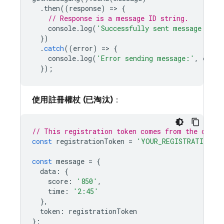
.
then
((
response
)
=
>
{
// Response is a message ID string.
console
.
log
(
'Successfully sent message:'
,
r
})
.
catch
((
error
)
=
>
{
console
.
log
(
'Error sending message:'
,
error
});
使用註冊權杖 (已淘汰)
：
// This registration token comes from the clien
const
registrationToken
=
'YOUR_REGISTRATION_T
const
message
=
{
data
:
{
score
:
'850'
,
time
:
'2:45'
},
token
:
registrationToken
};