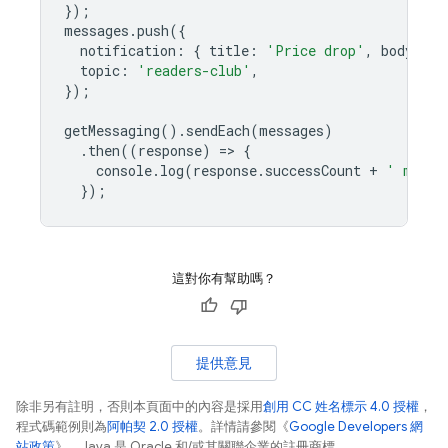
});
messages
.
push
({
notification
:
{
title
:
'Price drop'
,
body
:
'2
topic
:
'readers-club'
,
});
getMessaging
().
sendEach
(
messages
)
.
then
((
response
)
=
>
{
console
.
log
(
response
.
successCount
+
' messa
});
這對你有幫助嗎？
提供意見
除非另有註明，否則本頁面中的內容是採用
創用 CC 姓名標示 4.0 授權
，
程式碼範例則為
阿帕契 2.0 授權
。詳情請參閱《
Google Developers 網
站政策
》。Java 是 Oracle 和/或其關聯企業的註冊商標。