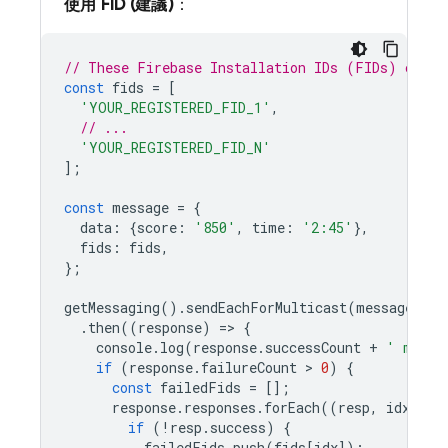
使用 FID (建議)
：
// These Firebase Installation IDs (FIDs) come 
const
fids
=
[
'YOUR_REGISTERED_FID_1'
,
// ...
'YOUR_REGISTERED_FID_N'
];
const
message
=
{
data
:
{
score
:
'850'
,
time
:
'2:45'
},
fids
:
fids
,
};
getMessaging
().
sendEachForMulticast
(
message
)
.
then
((
response
)
=
>
{
console
.
log
(
response
.
successCount
+
' messa
if
(
response
.
failureCount
 > 
0
)
{
const
failedFids
=
[];
response
.
responses
.
forEach
((
resp
,
idx
)
=
>
if
(
!
resp
.
success
)
{
failedFids
.
push
(
fids
[
idx
]);