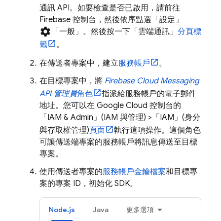
通訊 API。如要檢查是否已啟用，請前往
Firebase
控制台，然後依序點選「設定」
settings
「一般」
。然後按一下「雲端通訊」
分頁標
籤
。
在傳送者專案中，建立
服務帳戶
。
在目標專案中，將
Firebase Cloud Messaging
API 管理員
角色
指派給服務帳戶的電子郵件
地址。您可以在
Google Cloud
控制台的
「IAM & Admin」(IAM 與管理)
>「IAM」(身分
與存取權管理)
頁面
執行這項操作。這個角色
可讓傳送端專案的服務帳戶將訊息傳送至目標
專案。
使用傳送者專案的
服務帳戶金鑰檔案
和目標專
案的專案 ID，初始化 SDK。
Node.js
Java
更多選項