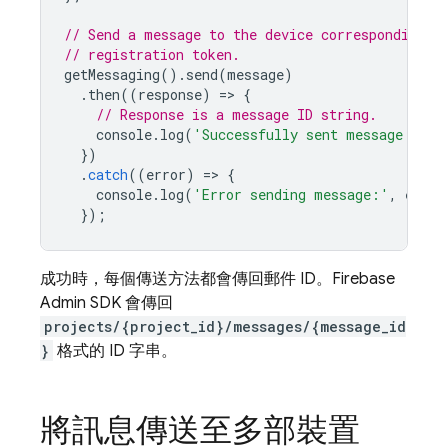
// Send a message to the device corresponding t
// registration token.
getMessaging
().
send
(
message
)
.
then
((
response
)
=
>
{
// Response is a message ID string.
console
.
log
(
'Successfully sent message:'
,
r
})
.
catch
((
error
)
=
>
{
console
.
log
(
'Error sending message:'
,
error
});
成功時，每個傳送方法都會傳回郵件 ID。
Firebase
Admin SDK
會傳回
projects/{project_id}/messages/{message_id
}
格式的 ID 字串。
將訊息傳送至多部裝置