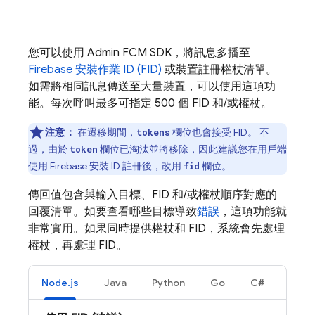
您可以使用 Admin
FCM
SDK，將訊息多播至
Firebase 安裝作業 ID (FID)
或裝置註冊權杖清單。
如需將相同訊息傳送至大量裝置，可以使用這項功
能。每次呼叫最多可指定 500 個 FID 和/或權杖。
注意：
在遷移期間，
欄位也會接受 FID。 不
tokens
過，由於
欄位已淘汰並將移除，因此建議您在用戶端
token
使用 Firebase 安裝 ID 註冊後，改用
欄位。
fid
傳回值包含與輸入目標、FID 和/或權杖順序對應的
回覆清單。如要查看哪些目標導致
錯誤
，這項功能就
非常實用。如果同時提供權杖和 FID，系統會先處理
權杖，再處理 FID。
Node.js
Java
Python
Go
C#