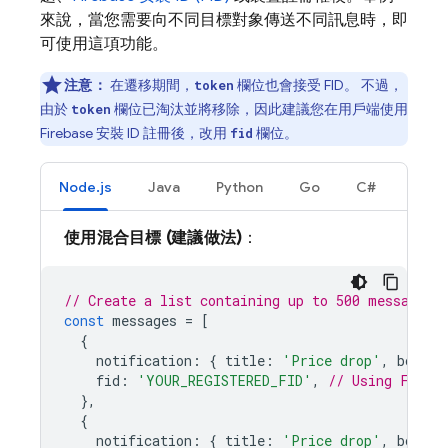
來說，當您需要向不同目標對象傳送不同訊息時，即
可使用這項功能。
注意：
在遷移期間，
欄位也會接受 FID。 不過，
token
由於
欄位已淘汰並將移除，因此建議您在用戶端使用
token
Firebase 安裝 ID 註冊後，改用
欄位。
fid
Node.js
Java
Python
Go
C#
使用混合目標 (建議做法)
：
// Create a list containing up to 500 messages.
const
messages
=
[
{
notification
:
{
title
:
'Price drop'
,
body
:
fid
:
'YOUR_REGISTERED_FID'
,
// Using FID (
},
{
notification
:
{
title
:
'Price drop'
,
body
: