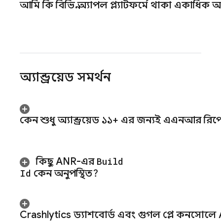
আমি কি বিভিন্ন অ্যাপল প্ল্যাটফর্মে থাকা একাধিক 
অ্যান্ড্রয়েড সমর্থন
কেন শুধু অ্যান্ড্রয়েড ১১+ এর জন্যই এএনআর রিপো
কিছু ANR-এর
Build
Id
কেন অনুপস্থিত?
Crashlytics
ড্যাশবোর্ড এবং গুগল প্লে কনসোলে AN