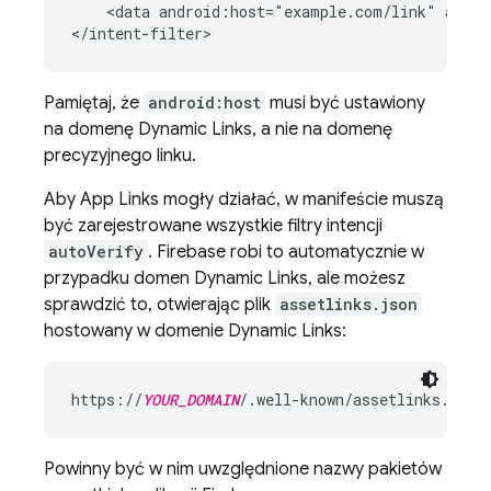
    <data android:host="example.com/link" andro
</intent-filter>
Pamiętaj, że
android:host
musi być ustawiony
na domenę
Dynamic Links
, a nie na domenę
precyzyjnego linku.
Aby App Links mogły działać, w manifeście muszą
być zarejestrowane wszystkie filtry intencji
autoVerify
. Firebase robi to automatycznie w
przypadku domen
Dynamic Links
, ale możesz
sprawdzić to, otwierając plik
assetlinks.json
hostowany w domenie
Dynamic Links
:
https://
YOUR_DOMAIN
/.well-known/assetlinks.json
Powinny być w nim uwzględnione nazwy pakietów