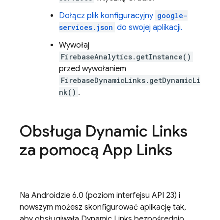
Dołącz plik konfiguracyjny
google-
services.json
do swojej aplikacji.
Wywołaj
FirebaseAnalytics.getInstance()
przed wywołaniem
FirebaseDynamicLinks.getDynamicLi
nk()
.
Obsługa
Dynamic Links
za pomocą App Links
Na Androidzie 6.0 (poziom interfejsu API 23) i
nowszym możesz skonfigurować aplikację tak,
aby obsługiwała
Dynamic Links
bezpośrednio,