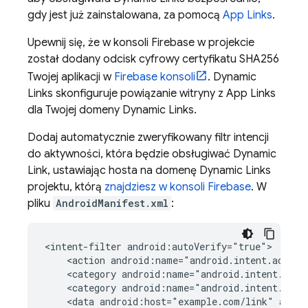
gdy jest już zainstalowana, za pomocą
App Links
.
Upewnij się, że w konsoli Firebase w projekcie
został dodany odcisk cyfrowy certyfikatu SHA256
Twojej aplikacji w
Firebase
konsoli
.
Dynamic
Links
skonfiguruje powiązanie witryny z App Links
dla Twojej domeny
Dynamic Links
.
Dodaj automatycznie zweryfikowany filtr intencji
do aktywności, która będzie obsługiwać
Dynamic
Link
, ustawiając hosta na domenę
Dynamic Links
projektu, którą
znajdziesz w konsoli
Firebase
. W
pliku
AndroidManifest.xml
:
<intent-filter android:autoVerify="true">

    <action android:name="android.intent.action.
    <category android:name="android.intent.cate
    <category android:name="android.intent.categ
    <data android:host="example.com/link" andro