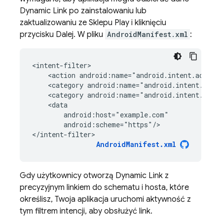
Dynamic Link
po zainstalowaniu lub
zaktualizowaniu ze Sklepu Play i kliknięciu
przycisku Dalej. W pliku
AndroidManifest.xml
:
<
intent-filter
    <action android:name="android.intent.action
    <category android:name="android.intent.cate
    <category android:name="android.intent.cate
    <data
        android:host="example.com"
        android:scheme="https"/
>

<
/intent-filter>
AndroidManifest.xml
Gdy użytkownicy otworzą
Dynamic Link
z
precyzyjnym linkiem do schematu i hosta, które
określisz, Twoja aplikacja uruchomi aktywność z
tym filtrem intencji, aby obsłużyć link.