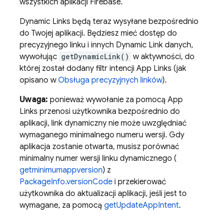
wszystkich aplikacji Firebase.
Dynamic Links
będą teraz wysyłane bezpośrednio
do Twojej aplikacji. Będziesz mieć dostęp do
precyzyjnego linku i innych
Dynamic Link
danych,
wywołując
getDynamicLink()
w aktywności, do
której został dodany filtr intencji App Links (jak
opisano w
Obsługa precyzyjnych linków
).
Uwaga:
ponieważ wywołanie za pomocą App
Links przenosi użytkownika bezpośrednio do
aplikacji, link dynamiczny nie może uwzględniać
wymaganego minimalnego numeru wersji. Gdy
aplikacja zostanie otwarta, musisz porównać
minimalny numer wersji linku dynamicznego (
getminimumappversion
) z
PackageInfo.versionCode
i przekierować
użytkownika do aktualizacji aplikacji, jeśli jest to
wymagane, za pomocą
getUpdateAppIntent
.