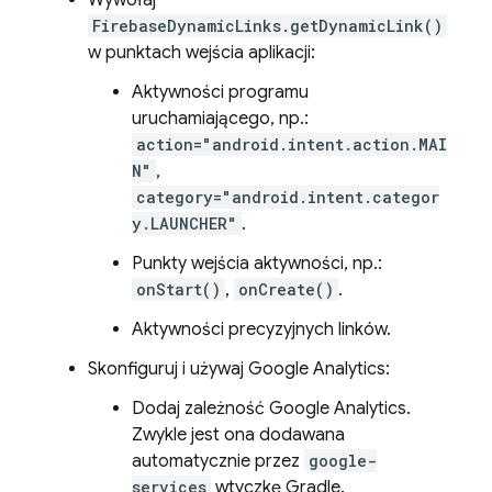
Wywołaj
FirebaseDynamicLinks.getDynamicLink()
w punktach wejścia aplikacji:
Aktywności programu
uruchamiającego, np.:
action="android.intent.action.MAI
N"
,
category="android.intent.categor
y.LAUNCHER"
.
Punkty wejścia aktywności, np.:
onStart()
,
onCreate()
.
Aktywności precyzyjnych linków.
Skonfiguruj i używaj
Google Analytics
:
Dodaj zależność
Google Analytics
.
Zwykle jest ona dodawana
automatycznie przez
google-
services
wtyczkę Gradle.