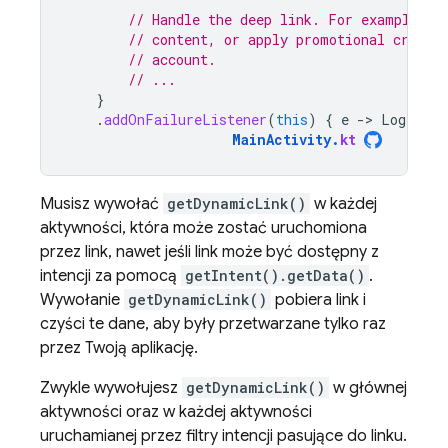
// Handle the deep link. For example, o
// content, or apply promotional credit
// account.
// ...
}
.
addOnFailureListener
(
this
)
{
e
-
>
Log
.
w
(
T
MainActivity
.
kt
Musisz wywołać
getDynamicLink()
w każdej
aktywności, która może zostać uruchomiona
przez link, nawet jeśli link może być dostępny z
intencji za pomocą
getIntent().getData()
.
Wywołanie
getDynamicLink()
pobiera link i
czyści te dane, aby były przetwarzane tylko raz
przez Twoją aplikację.
Zwykle wywołujesz
getDynamicLink()
w głównej
aktywności oraz w każdej aktywności
uruchamianej przez filtry intencji pasujące do linku.