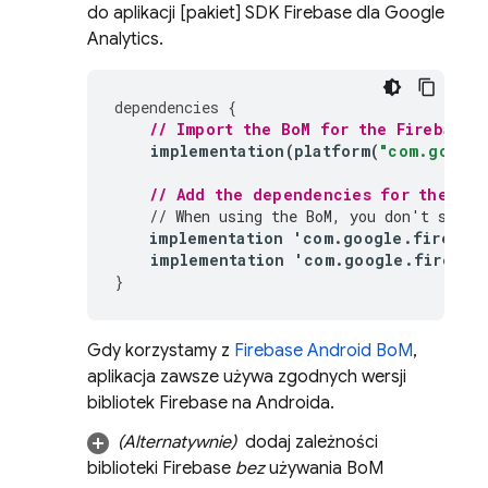
do aplikacji [pakiet] SDK Firebase dla Google
Analytics.
dependencies
{
// Import the 
BoM
 for the Firebase 
implementation
(
platform
(
"com.google
// Add the dependencies for the 
Dyn
// When using the 
BoM
, you don't speci
implementation
'
com
.
google
.
firebas
implementation
'
com
.
google
.
firebas
}
Gdy korzystamy z
Firebase Android BoM
,
aplikacja zawsze używa zgodnych wersji
bibliotek Firebase na Androida.
(Alternatywnie)
dodaj zależności
biblioteki Firebase
bez
używania
BoM