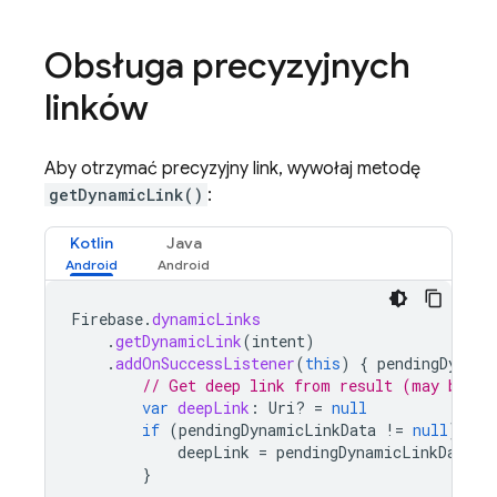
Obsługa precyzyjnych
linków
Aby otrzymać precyzyjny link, wywołaj metodę
getDynamicLink()
:
Kotlin
Java
Firebase
.
dynamicLinks
.
getDynamicLink
(
intent
)
.
addOnSuccessListener
(
this
)
{
pendingDynami
// Get deep link from result (may be nu
var
deepLink
:
Uri? 
=
null
if
(
pendingDynamicLinkData
!=
null
)
{
deepLink
=
pendingDynamicLinkData
.
l
}