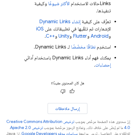
Links
حالات الاستخدام
الأكثر شيوعًا
وكيفية
تنفيذها.
تعرَّف على كيفية
إنشاء
Dynamic Links
الإشعارات ثم تلقّيها في تطبيقاتك على
iOS
و
Android
و
Flutter
و
Unity
و
C++‎
.
استخدِم
نطاقًا مخصّصًا
لـ
Dynamic Links
.
يمكنك فهم أداء
Dynamic Links
باستخدام أداتَي
إحصاءات
.
هل كان المحتوى مفيدًا؟
إرسال ملاحظات
إنّ محتوى هذه الصفحة مرخّص بموجب
ترخيص Creative Commons Attribution
4.0‏
ما لم يُنصّ على خلاف ذلك، ونماذج الرموز مرخّصة بموجب
ترخيص Apache 2.0‏
.
للاطّلاع على التفاصيل، يُرجى مراجعة
سياسات موقع Google Developers‏
. إنّ Java