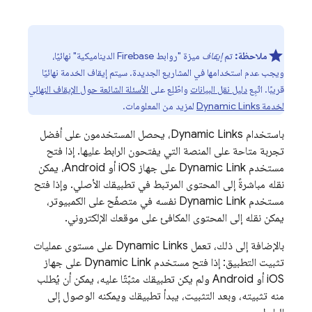
ملاحظة:
تم
إيقاف
ميزة "روابط Firebase الديناميكية" نهائيًا،
ويجب عدم استخدامها في المشاريع الجديدة. سيتم إيقاف الخدمة نهائيًا
قريبًا. اتّبِع
دليل نقل البيانات
واطّلِع على
الأسئلة الشائعة حول الإيقاف النهائي
لخدمة Dynamic Links
لمزيد من المعلومات.
باستخدام
Dynamic Links
، يحصل المستخدمون على أفضل
تجربة متاحة على المنصة التي يفتحون الرابط عليها. إذا فتح
مستخدم
Dynamic Link
على جهاز iOS أو Android، يمكن
نقله مباشرةً إلى المحتوى المرتبط في تطبيقك الأصلي. وإذا فتح
مستخدم
Dynamic Link
نفسه في متصفّح على الكمبيوتر،
يمكن نقله إلى المحتوى المكافئ على موقعك الإلكتروني.
بالإضافة إلى ذلك، تعمل
Dynamic Links
على مستوى عمليات
تثبيت التطبيق: إذا فتح مستخدم
Dynamic Link
على جهاز
iOS أو Android ولم يكن تطبيقك مثبّتًا عليه، يمكن أن يُطلب
منه تثبيته، وبعد التثبيت، يبدأ تطبيقك ويمكنه الوصول إلى