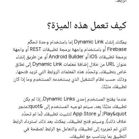
الرابط.
كيف تعمل هذه الميزة؟
يمكنك إنشاء
Dynamic Link
إما باستخدام وحدة تحكّم
Firebase
أو باستخدام واجهة برمجة تطبيقات REST أو واجهة
برمجة تطبيقات iOS أو Android Builder أو عن طريق إنشاء
عنوان URL من خلال إضافة مَعلمات
Dynamic Link
إلى نطاق
خاص بتطبيقك. وتحدّد هذه المَعلمات الروابط التي تريد فتحها،
وذلك حسب نظام التشغيل الذي يستخدمه المستخدِم وما إذا كان
تطبيقك مثبَّتًا.
عندما يفتح المستخدم إحدى
Dynamic Links
، إذا لم يكن
تطبيقك مثبَّتًا بعد، سيتم توجيه المستخدم إلى &quot;متجر
Play&quot; أو App Store لتثبيت تطبيقك (ما لم تحدّد
خلاف ذلك)، وسيتم فتح تطبيقك. يمكنك بعد ذلك استرداد الرابط
الذي تم تمريره إلى تطبيقك والتعامل مع الرابط لصفحة في
التطبيق بما يتناسب مع تطبيقك.