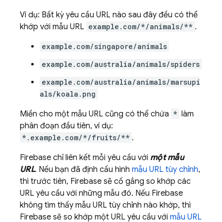
Ví dụ: Bất kỳ yêu cầu URL nào sau đây đều có thể
khớp với mẫu URL
example.com/*/animals/**
.
example.com/singapore/animals
example.com/australia/animals/spiders
example.com/australia/animals/marsupi
als/koala.png
Miền cho một mẫu URL cũng có thể chứa
*
làm
phân đoạn đầu tiên, ví dụ:
*.example.com/*/fruits/**
.
Firebase chỉ liên kết mỗi yêu cầu với
một mẫu
URL
. Nếu bạn đã định cấu hình
mẫu URL tùy chỉnh
,
thì trước tiên, Firebase sẽ cố gắng so khớp các
URL yêu cầu với những mẫu đó. Nếu Firebase
không tìm thấy mẫu URL tùy chỉnh nào khớp, thì
Firebase sẽ so khớp một URL yêu cầu với
mẫu URL