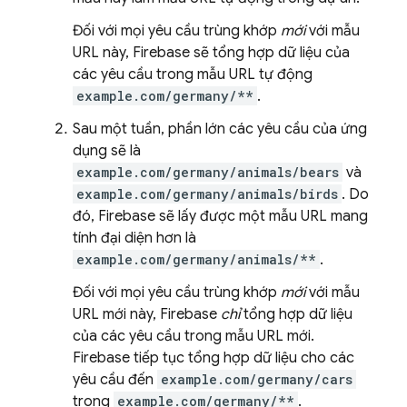
Đối với mọi yêu cầu trùng khớp
mới
với mẫu
URL này, Firebase sẽ tổng hợp dữ liệu của
các yêu cầu trong mẫu URL tự động
example.com/germany/**
.
Sau một tuần, phần lớn các yêu cầu của ứng
dụng sẽ là
example.com/germany/animals/bears
và
example.com/germany/animals/birds
. Do
đó, Firebase sẽ lấy được một mẫu URL mang
tính đại diện hơn là
example.com/germany/animals/**
.
Đối với mọi yêu cầu trùng khớp
mới
với mẫu
URL mới này, Firebase
chỉ
tổng hợp dữ liệu
của các yêu cầu trong mẫu URL mới.
Firebase tiếp tục tổng hợp dữ liệu cho các
yêu cầu đến
example.com/germany/cars
trong
example.com/germany/**
.