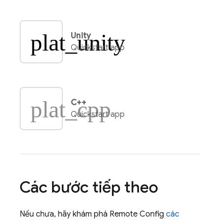
plat_unity
Unity
Quickstart app
plat_cpp
C++
Quickstart app
Các bước tiếp theo
Nếu chưa, hãy khám phá
Remote Config
các