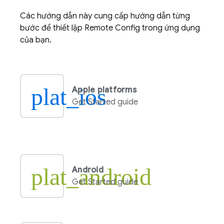
Các hướng dẫn này cung cấp hướng dẫn từng
bước để thiết lập
Remote Config
trong ứng dụng
của bạn.
plat_ios
Apple platforms
Get Started guide
plat_android
Android
Get Started guide