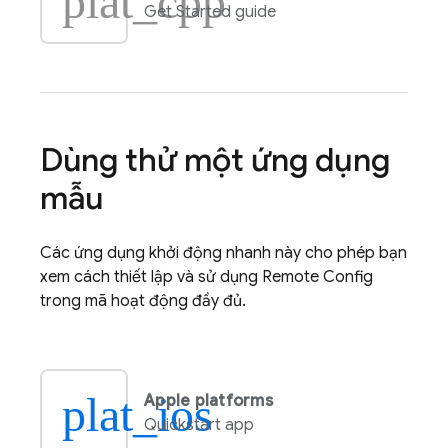
plat_cpp
Get Started guide
Dùng thử một ứng dụng
mẫu
Các ứng dụng khởi động nhanh này cho phép bạn
xem cách thiết lập và sử dụng
Remote Config
trong mã hoạt động đầy đủ.
plat_ios
Apple platforms
Quickstart app