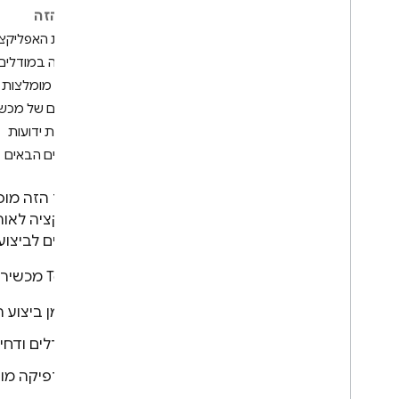
Android
בדף הזה
מתחילים
בדיקת האפליקצי
הרצת בדיקת אינסטרומנטציה
צפייה במודלים ובממש
הרצת בדיקת Robo
שיטות מומלצות 
הרצה של סקריפט Robo
עדכונים של מכשיר
הרצת בדיקה של Game Loop
מגבלות ידועות
בדיקה באמצעות מסוף
השלבים הבאים
Firebase
בדיקה באמצעות ה-CLI של
במסמך הזה מוסבר ע
gcloud
האפליקציה לאור
בדיקה באמצעות Android
Studio
מותאמים לביצועי
בדיקה במכשירים זמינים
Test Lab
מכשירי AVD עם סיומת ‎ .arm או (Arm) הם אמולטורים מתקדמים שמספקים את היתר
בדיקה באמצעות מכשירים
וירטואליים
זמן ביצוע 
ניתוח תוצאות הבדיקה
גדלים ודחיסויות של 
שימוש
,
מכסות ותמחור
בדיקה באמצעות מערכות CI
גרפיקה מוא
הרחבה באמצעות Cloud