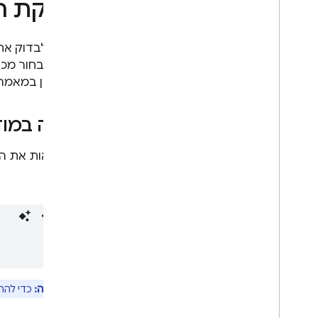
בדיקת ה
Performance Monitoring
אפשר לבדוק את 
איטרציה
יכולים לבחור מ
Lab
זמין במאמר
Remote Config
A
/
B Testing
צפייה במודלים
עניין
כדי לראות את המודלים ואת
Analytics
Cloud Messaging
In-App Messaging
Google Ad
Mob
הערה:
כדי להרי