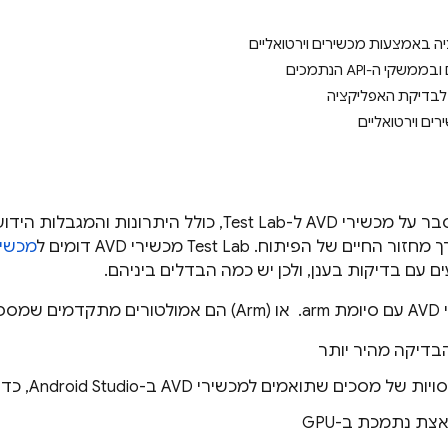
ה באמצעות מכשירים וירטואליים
קי ה-API הנתמכים
לבדיקת האפליקציה
ים וירטואליים
ל מכשירי AVD ל-
Test Lab
, כולל היתרונות והמגבלות הידו
ך מחזור החיים של הפיתוח.
Test Lab
מכשירי AVD דומים ל
מכשירי AVD ל-tudio
ם עם בדיקות בענן, ולכן יש כמה הבדלים ביניהם.
ונות הבאים:
הבדיקה מהיר יותר
מסכים שתואמים למכשירי AVD ב-Android Studio, כדי לשמור על עקביות
צת נתמכת ב-GPU