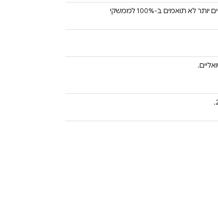
‫OpenGL ES 3.x לא נתמך במכשירים מתחת לרמת API 29. מכשירים חדשים יותר לא תואמים ב-100% לממשקי