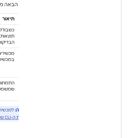
Functions
בטבלה הבאה מתו
סטרימינג במכשירי Android
הטבה
תיאור
בדיקה באמצעות סטרימינג
במכשיר Android
זמינות
כשבודקי
גבוהה
תוצאות ב
Cloud Audit Logging
הבדיקות
חומרי עזר
משכי
מדריך עזר לסקריפטים Robo
בדיקה
במכשירים פ
הפניית API בארכיטקטורת REST
ארוכים
יותר
מדריך לבדיקת הרשאות IAM
של שיעור ה-Lab
עלויות
נמוכות
שמשמש 
פתרון בעיות ושאלות נפוצות
יותר
App Distribution
הערה:
למכשירים ו
באמצעות ה-CLI של gcloud
מעקב
Crashlytics