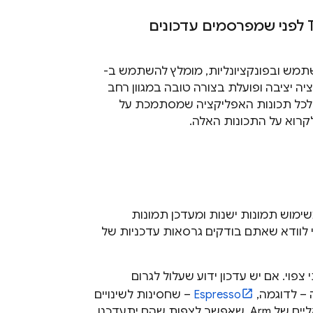
לפני שמפרסמים עדכונים
תמש ובפונקציונליות, מומלץ להשתמש ב-
יה יציבה ופועלת בצורה טובה במגוון רחב
קה לכל תכונות האפליקציה שמסתמכת על
רוא על התכונות האלה.
יא משימוש תמונות ישנות ומעדכן תמונות
י לוודא שאתם בודקים גרסאות עדכניות של
פוי. אם יש עדכון ידוע שעלול לגרום
– לדוגמה,
Espresso
– שחסינות לשינויים
האלה, בכל הזדמנות אפשרית. אם זה לא אפשרי, מומלץ לטרגט מכשירים וירטואליים של Arm, שאפשר לצפות שהם יתעדכנו