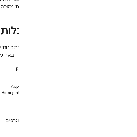
בתדירות נמוכה י
מגבלות י
חלק מהתכונות של
בטבלה הבאה מפור
Feature
ממשקי
Application
(ABI)
ביצועים גרפיים