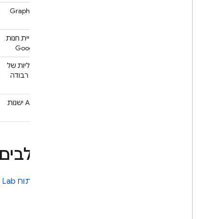
Graphics APIs
אפליקציית חנות
Google Play
פונקציונליות של
מציאות רבודה
(AR)
רמות API ישנות
יותר
השלבים 
ניתוח
t Lab