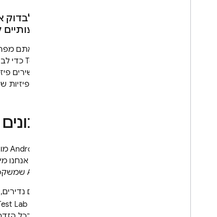
כדאי לבדוק א
משמעותיים ל
לפני שאתם מפרס
Test Lab
כדי לבד
של מכשירים פיזי
תכונות פיזיות ש
עדכונים 
צוו
קיימות. אנחנו מ
Android שמשקפות את החוויות של המשתמשים שלכם.
במקרים נדירים, 
לבעיות,
Test Lab