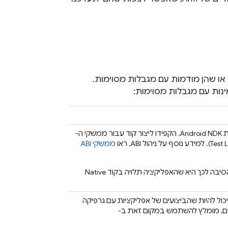
 או שהן מודמות עם מגבלות מסוימות.
נות עם מגבלות מסוימות:
לא כל המכשירים תומכים בכל ממשקי ה-ABI. אם אתם מפתחים באמצעות Android NDK, הקפידו ליצור קוד עבור ממשקי ה-
Test 
). למידע נוסף על ניהול ABI, ראו
ממשקי ABI
אם בדיקה במטריצת הבדיקות מסומנת כלא תקפה, יכול להיות שהסיבה לכך היא שהאפליקציה תלויה בקוד Native
דור גרפי של תוכנה. יכול להיות שהביצועים של אפליקציות עם גרפיקה
יים, מומלץ להשתמש במקום זאת ב-