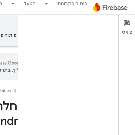
פיתוח פתרונות
הפעל
פ
Test Lab
Documentation
צ'אט
סקירה כללית
עקרונות יסוד
AI
פיתוח פת
עליך. בתרגו
סקירה כללית
tation
Firebase
פריט תוכן
התחלת 
Test Lab
מבוא
ndroid
בדיקת שילוב עם Flutter
i
OS+