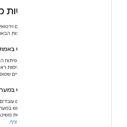
Google Ads
שיטות מ
Dynamic Links
מוצרים קשורים
מכשירים וירטוא
המומלצות הבאות
Authentication
Extensions
שימוש באמולטור של Android Studio 
וירטואליים שסופק
שימוש במערכות CI בכל שינוי בקוד כשעובדים על פר
כל בקשת משיכה.
שילוב רציף
.