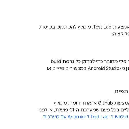
באמצעות
Test Lab
. מומלץ להשתמש בשיטות
ליקציה:
במהלך פיתוח האפליקציה, משתמשים באמולטור של Android Studio או במכשיר פיזי מחובר כדי לבדוק כל גרסת build
לצורך אימות ראשוני. אם יש לכם בדיקות אינסטרומנטציה, אתם יכולים להריץ אותן מ-Android Studio במכשירים פיזיים או
אם אתם עובדים על פרויקט גדול, או אם אתם תורמים לפרויקטים שמשותפים באמצעות GitHub או אתר דומה, מומלץ
להשתמש במערכות שילוב רציף (CI). בודקים את האפליקציות במכשירים וירטואליים בכל פעם שמערכת ה-CI פועלת, או לפני
שימוש ב-
Test Lab
ל-Android עם מערכות