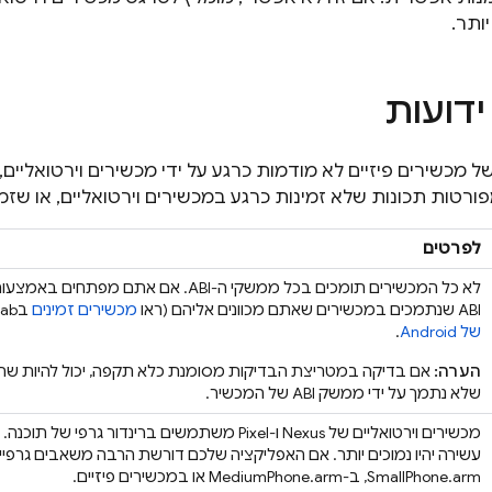
ותר.
דועות
 מכשירים פיזיים לא מודמות כרגע על ידי מכשירים וירטואליים,
טות תכונות שלא זמינות כרגע במכשירים וירטואליים, או שזמי
לפרטים
ABI שנתמכים במכשירים שאתם מכוונים אליהם (ראו
מכשירים זמינים
ב
Lab
של Android
.
הערה:
שלא נתמך על ידי ממשק ABI של המכשיר.
מכשירים וירטואליים של Nexus ו-Pixel משתמשים ברינ
עשירה יהיו נמוכים יותר. אם האפליקציה שלכם דורשת הרבה משאבים גרפ
SmallPhone.arm, ב-MediumPhone.arm או במכשירים פיזיים.