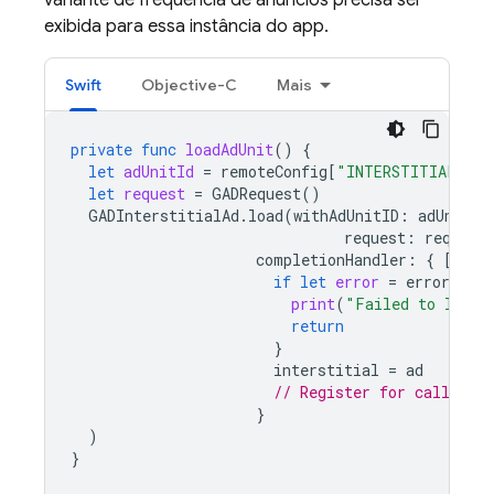
variante de frequência de anúncios precisa ser
exibida para essa instância do app.
Swift
Objective-C
Mais
private
func
loadAdUnit
()
{
let
adUnitId
=
remoteConfig
[
"INTERSTITIAL_AD_
let
request
=
GADRequest
()
GADInterstitialAd
.
load
(
withAdUnitID
:
adUnitId
request
:
request
completionHandler
:
{
[
self
if
let
error
=
error
{
print
(
"Failed to load:
return
}
interstitial
=
ad
// Register for callbacks
}
)
}