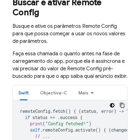
Buscar e ativar
Remote
Config
Busque e ative os parâmetros
Remote Config
para que possa começar a usar os novos valores
de parâmetros.
Faça essa chamada o quanto antes na fase de
carregamento do app, porque ela é assíncrona e
vai precisar do valor de
Remote Config
pré-
buscado para que o app saiba qual anúncio exibir.
Swift
Objective-C
Mais
remoteConfig
.
fetch
()
{
(
status
,
error
)
-
>
Void
if
status
==
.
success
{
print
(
"Config fetched!"
)
self
.
remoteConfig
.
activate
()
{
(
changed
,
er
// ...