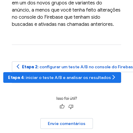
em um dos novos grupos de variantes do
anúncio, a menos que você tenha feito alterações
no console do
Firebase
que tenham sido
buscadas e ativadas nas chamadas anteriores.
arrow_back_ios
Etapa 2
: configurar um teste A/B no console do
Fireba
arrow_forward_ios
Etapa 4
: iniciar o teste A/B e analisar os resultados
Isso foi útil?
Envie comentários