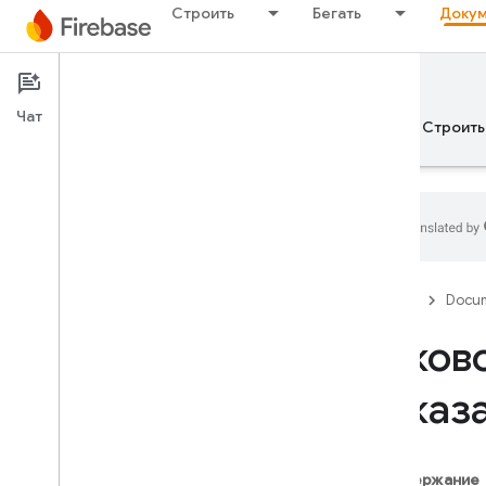
Строить
Бегать
Докум
Documentation
Чат
Обзор
Основы рекламы
ИИ
Строить
Обзор
Firebase
Docum
ВЫПУСКАТЬ
Руков
Test Lab
показ
App Distribution
МОНИТОР
Содержание