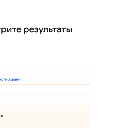
трите результаты
естирования.
se
.