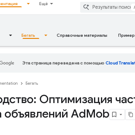
ентация
Ещё
Бегать
Справочные материалы
Пример
Эта страница переведена с помощью
Cloud Transla
entation
Бегать
одство: Оптимизация час
а объявлений Ad
Mob