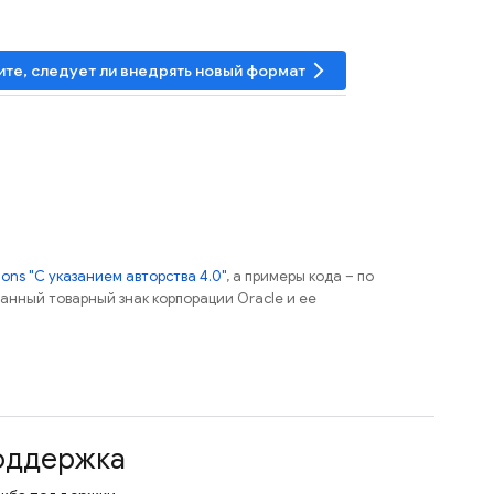
arrow_forward_ios
те, следует ли внедрять новый формат
ns "С указанием авторства 4.0"
, а примеры кода – по
ованный товарный знак корпорации Oracle и ее
оддержка