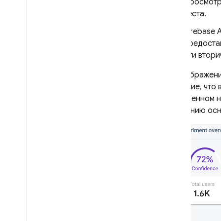
Просмотр
теста.
Google Ads
Firebase 
Dynamic Links
предостав
эти втор
СОПУТСТВУЮЩИЕ ТОВАРЫ
На изображени
Authentication
внимание, что 
Extensions
приведенном 
улучшению осн