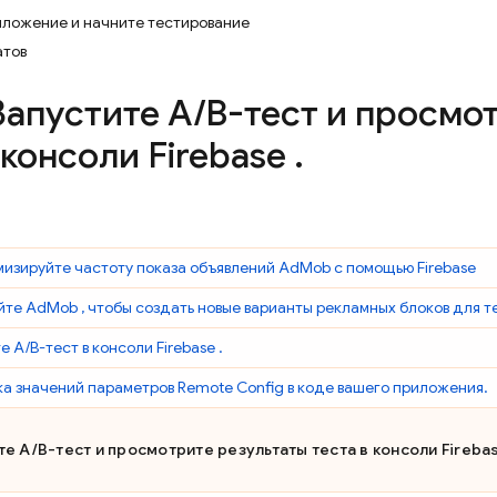
иложение и начните тестирование
атов
апустите A
/
B-тест и просмо
в консоли
Firebase
.
мизируйте частоту показа объявлений
AdMob
с помощью Firebase
йте
AdMob
, чтобы создать новые варианты рекламных блоков для т
е A/B-тест в консоли
Firebase
.
а значений параметров
Remote Config
в коде вашего приложения.
ите A/B-тест и просмотрите результаты теста в консоли
Fireba