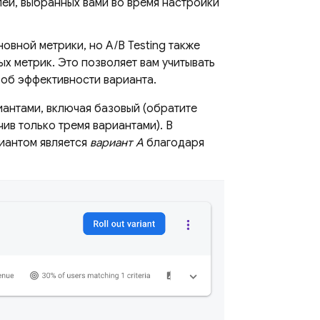
ей, выбранных вами во время настройки
новной метрики, но
A/B Testing
также
х метрик. Это позволяет вам учитывать
 об эффективности варианта.
иантами, включая базовый (обратите
чив только тремя вариантами). В
иантом является
вариант A
благодаря