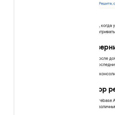
Шаг 5.
Решите, 
Введение
Начало работы для i
OS
Начало работы для Android
Теперь, когда 
Используйте Analytics и Firebase
с приложениями Ad
Mob
просматривать
Используйте Ad
Mob в игре
Разверн
C++
Unity
После до
Решения
последни
Тестирование внедрения новых
В консол
форматов рекламы
Оптимизируйте частоту показа
объявлений
Обзор ре
Обзор решения
Руководство по решению
Firebase 
Оптимизация гибридной
различны
монетизации