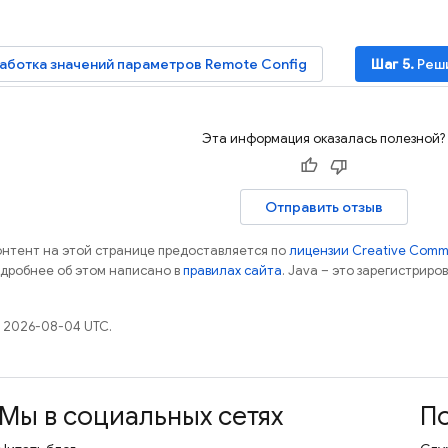
ботка значений параметров
Remote Config
Шаг 5.
Реши
Эта информация оказалась полезной?
Отправить отзыв
контент на этой странице предоставляется по
лицензии Creative Commo
одробнее об этом написано в
правилах сайта
. Java – это зарегистрир
 2026-08-04 UTC.
Мы в социальных сетях
П