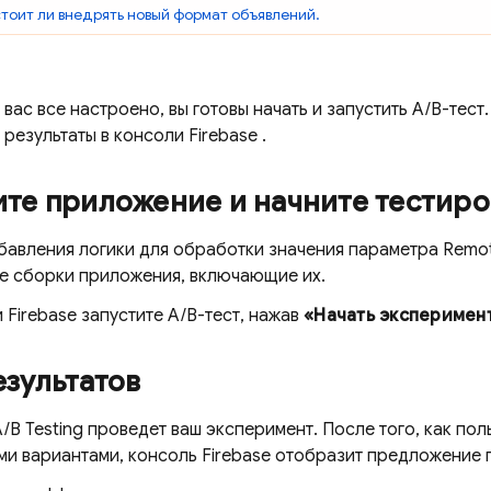
стоит ли внедрять новый формат объявлений.
у вас все настроено, вы готовы начать и запустить A/B-тест
 результаты в консоли
Firebase
.
ите приложение и начните тестир
бавления логики для обработки значения параметра
Remot
е сборки приложения, включающие их.
и
Firebase
запустите A/B-тест, нажав
«Начать эксперимен
зультатов
A/B Testing
проведет ваш эксперимент. После того, как пол
ми вариантами, консоль
Firebase
отобразит предложение 