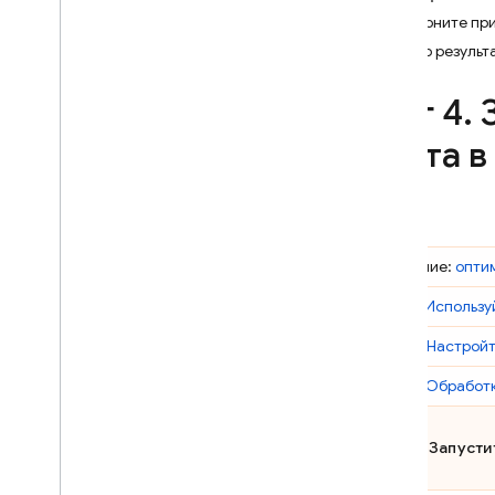
Разверните пр
Crashlytics
Обзор результ
Performance Monitoring
Шаг 4
.
З
ИТЕРИРОВАТЬ
теста 
Remote Config
A
/
B Testing
Введение:
опти
ПРИВЛЕКАТЬ
Шаг 1.
Использу
Analytics
Шаг 2.
Настройт
Cloud Messaging
Шаг 3.
Обработк
In-App Messaging
Шаг 4. Запуст
Google Ad
Mob