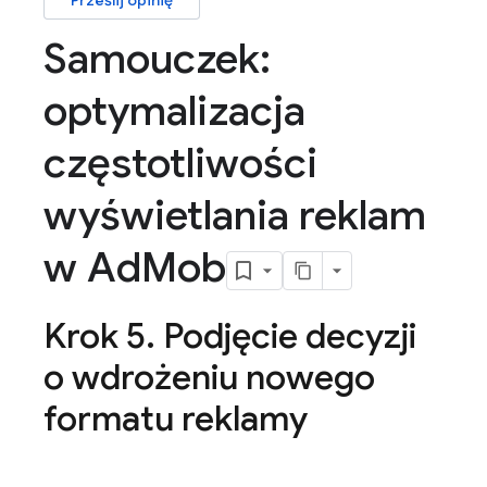
Prześlij opinię
Samouczek:
optymalizacja
częstotliwości
wyświetlania reklam
w Ad
Mob
Krok 5
.
Podjęcie decyzji
o wdrożeniu nowego
formatu reklamy