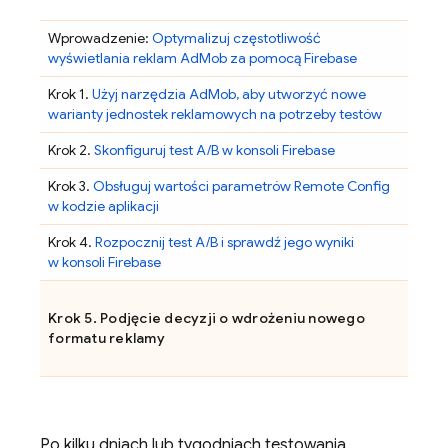
Wprowadzenie:
Optymalizuj częstotliwość
wyświetlania reklam
AdMob
za pomocą Firebase
Krok 1.
Użyj narzędzia
AdMob
, aby utworzyć nowe
warianty jednostek reklamowych na potrzeby testów
Krok 2.
Skonfiguruj test A/B w konsoli
Firebase
Krok 3.
Obsługuj wartości parametrów
Remote Config
w kodzie aplikacji
Krok 4.
Rozpocznij test A/B i sprawdź jego wyniki
w konsoli
Firebase
Krok 5. Podjęcie decyzji o wdrożeniu nowego
formatu reklamy
Po kilku dniach lub tygodniach testowania