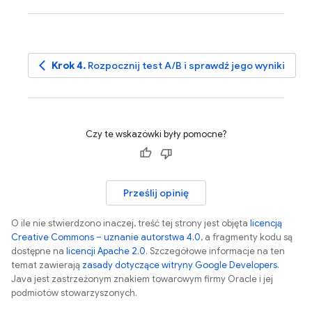
arrow_back_ios
Krok 4.
Rozpocznij test A/B i sprawdź jego wyniki
Czy te wskazówki były pomocne?
Prześlij opinię
O ile nie stwierdzono inaczej, treść tej strony jest objęta
licencją
Creative Commons – uznanie autorstwa 4.0
, a fragmenty kodu są
dostępne na
licencji Apache 2.0
. Szczegółowe informacje na ten
temat zawierają
zasady dotyczące witryny Google Developers
.
Java jest zastrzeżonym znakiem towarowym firmy Oracle i jej
podmiotów stowarzyszonych.