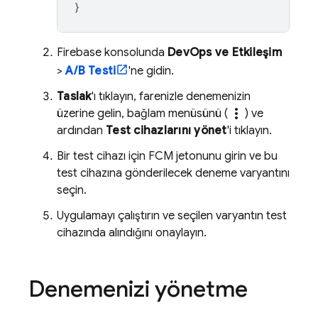
}
Firebase
konsolunda
DevOps ve Etkileşim
>
A/B Testi
'ne gidin.
Taslak
'ı tıklayın, farenizle denemenizin
more_vert
üzerine gelin, bağlam menüsünü (
) ve
ardından
Test cihazlarını yönet
'i tıklayın.
Bir test cihazı için
FCM
jetonunu girin ve bu
test cihazına gönderilecek deneme varyantını
seçin.
Uygulamayı çalıştırın ve seçilen varyantın test
cihazında alındığını onaylayın.
Denemenizi yönetme