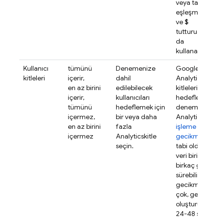
veya tamamı
eşleşmek içi
ve
$
tutturucuların
da
kullanabilirsin
Kullanıcı
tümünü
Denemenize
Google
kitleleri
içerir,
dahil
Analytics
en az birini
edilebilecek
kitlelerini
içerir,
kullanıcıları
hedefleyen b
tümünü
hedeflemek için
denemelerde
içermez,
bir veya daha
Analytics
veri
en az birini
fazla
işleme
içermez
Analytics
kitle
gecikmesine
seçin.
tabi oldukları 
veri birikmesi
birkaç gün
sürebilir. Bu
gecikmeyle 
çok, genellikl
oluşturulduk
24-48 saat