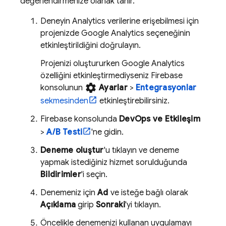
değerlendirmenize olanak tanır.
Deneyin
Analytics
verilerine erişebilmesi için
projenizde
Google Analytics
seçeneğinin
etkinleştirildiğini doğrulayın.
Projenizi oluştururken
Google Analytics
özelliğini etkinleştirmediyseniz
Firebase
settings
konsolunun
Ayarlar
>
Entegrasyonlar
sekmesinden
etkinleştirebilirsiniz.
Firebase
konsolunda
DevOps ve Etkileşim
>
A/B Testi
'ne gidin.
Deneme oluştur
'u tıklayın ve deneme
yapmak istediğiniz hizmet sorulduğunda
Bildirimler
'i seçin.
Denemeniz için
Ad
ve isteğe bağlı olarak
Açıklama
girip
Sonraki
'yi tıklayın.
Öncelikle denemenizi kullanan uygulamayı