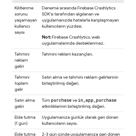
Kilitlenme
Deneme sırasında
Firebase Crashlytics
sorunu
SDK'sı tarafından algılanan ve
yaşamayan
uygulamanızda hatalarla karşılaşmayan
kullanıcı
kullanıcıların yüzdesi.
sayısı
Not:
Firebase Crashlytics
, web
uygulamalarında desteklenmez.
Tahmini
Tahmini reklam kazançları.
reklam
geliri
Tahmini
Satın alma ve tahmini reklam gelirlerinin
toplam
birleştirilmiş değeri.
gelir
purchase
in
_
app
_
purchase
Satın alma
Tüm
ve
geliri
etkinliklerinin birleştirilmiş değeri.
Elde tutma
Uygulamanıza günlük olarak geri dönen
(1 gün)
kullanıcıların sayısı.
Elde tutma
2-3 gün içinde uygulamanıza geri dönen