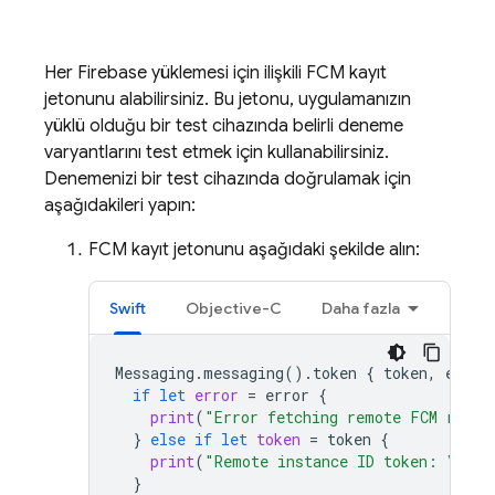
Her Firebase yüklemesi için ilişkili
FCM
kayıt
jetonunu alabilirsiniz. Bu jetonu, uygulamanızın
yüklü olduğu bir test cihazında belirli deneme
varyantlarını test etmek için kullanabilirsiniz.
Denemenizi bir test cihazında doğrulamak için
aşağıdakileri yapın:
FCM
kayıt jetonunu aşağıdaki şekilde alın:
Swift
Objective-C
Daha fazla
Messaging
.
messaging
().
token
{
token
,
error
if
let
error
=
error
{
print
(
"Error fetching remote FCM regis
}
else
if
let
token
=
token
{
print
(
"Remote instance ID token: 
\(
tok
}