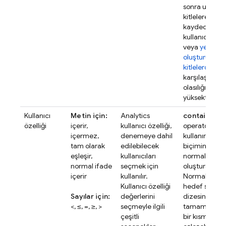
sonra uygun
kitlelere
kaydedilen y
kullanıcılarda
veya
yeni
oluşturulan
kitlelerde
karşılaşma
olasılığınız
yüksektir.
Kullanıcı
Metin için:
Analytics
contains re
özelliği
içerir,
kullanıcı özelliği,
operatörünü
içermez,
denemeye dahil
kullanırken
R
tam olarak
edilebilecek
biçiminde
eşleşir,
kullanıcıları
normal ifadel
normal ifade
seçmek için
oluşturabilirsi
içerir
kullanılır.
Normal ifade
Kullanıcı özelliği
hedef sürüm
Sayılar için:
değerlerini
dizesinin
<, ≤, =, ≥, >
seçmeyle ilgili
tamamıyla v
çeşitli
bir kısmıyla