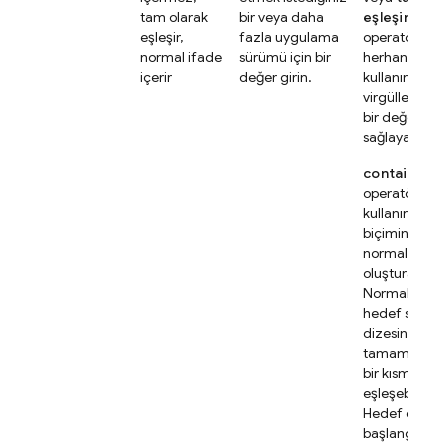
tam olarak
bir veya daha
eşleşir
eşleşir,
fazla uygulama
operatörleri
normal ifade
sürümü için bir
herhangi birin
içerir
değer girin.
kullanırken
virgülle ayrıl
bir değer liste
sağlayabilirsin
contains re
operatörünü
kullanırken
R
biçiminde
normal ifadel
oluşturabilirsi
Normal ifade
hedef sürüm
dizesinin
tamamıyla v
bir kısmıyla
eşleşebilir.
Hedef dizeni
başlangıcı, s