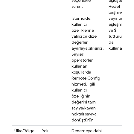
seçenekler
eşleşebilir.
sunar.
Hedef dizeni
başlangıcı, s
İstemcide,
veya tamamı
kullanıcı
eşleşmek içi
özelliklerine
ve
$
yalnızca dize
tutturucuların
değerleri
da
ayarlayabilirsiniz.
kullanabilirsin
Sayısal
operatörler
kullanan
koşullarda
Remote Config
hizmeti, ilgili
kullanıcı
özelliğinin
değerini tam
sayıya/kayan
noktalı sayıya
dönüştürür.
Ülke/Bölge
Yok
Denemeye dahil