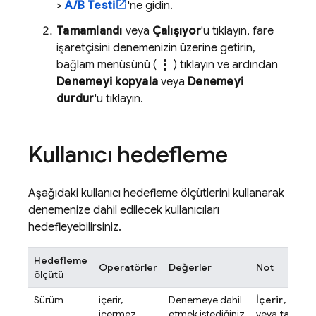
>
A/B Testi
'ne gidin.
Tamamlandı
veya
Çalışıyor
'u tıklayın, fare
işaretçisini denemenizin üzerine getirin,
more_vert
bağlam menüsünü (
) tıklayın ve ardından
Denemeyi kopyala
veya
Denemeyi
durdur
'u tıklayın.
Kullanıcı hedefleme
Aşağıdaki kullanıcı hedefleme ölçütlerini kullanarak
denemenize dahil edilecek kullanıcıları
hedefleyebilirsiniz.
Hedefleme
Operatörler
Değerler
Not
ölçütü
Sürüm
içerir,
Denemeye dahil
İçerir
,
içer
içermez,
etmek istediğiniz
veya
tam ola