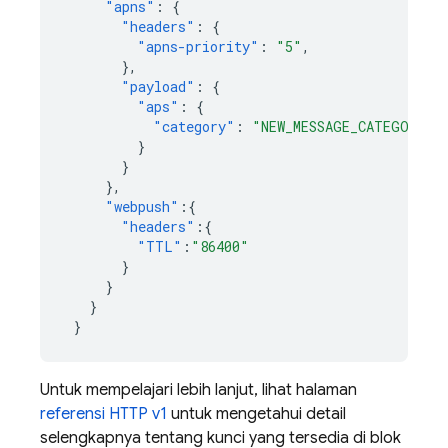
"apns"
:
{
"headers"
:
{
"apns-priority"
:
"5"
,
},
"payload"
:
{
"aps"
:
{
"category"
:
"NEW_MESSAGE_CATEGORY"
}
}
},
"webpush"
:{
"headers"
:{
"TTL"
:
"86400"
}
}
}
}
Untuk mempelajari lebih lanjut, lihat halaman
referensi HTTP v1
untuk mengetahui detail
selengkapnya tentang kunci yang tersedia di blok