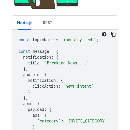
Node.js
REST
const
topicName
=
'industry-tech'
;
const
message
=
{
notification
:
{
title
:
'Breaking News....'
},
android
:
{
notification
:
{
clickAction
:
'news_intent'
}
},
apns
:
{
payload
:
{
aps
:
{
'category'
:
'INVITE_CATEGORY'
}