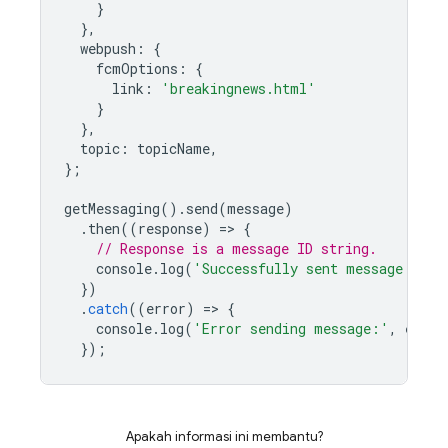
}
},
webpush
:
{
fcmOptions
:
{
link
:
'breakingnews.html'
}
},
topic
:
topicName
,
};
getMessaging
().
send
(
message
)
.
then
((
response
)
=
>
{
// Response is a message ID string.
console
.
log
(
'Successfully sent message:'
,
r
})
.
catch
((
error
)
=
>
{
console
.
log
(
'Error sending message:'
,
error
});
Apakah informasi ini membantu?