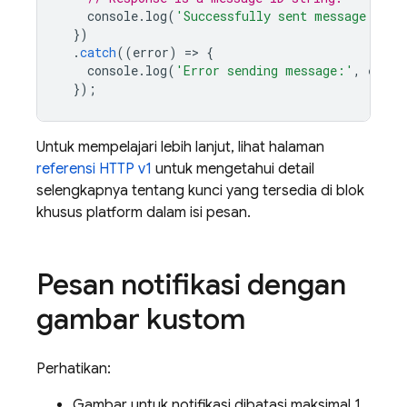
console
.
log
(
'Successfully sent message:'
,
r
})
.
catch
((
error
)
=
>
{
console
.
log
(
'Error sending message:'
,
error
});
Untuk mempelajari lebih lanjut, lihat halaman
referensi HTTP v1
untuk mengetahui detail
selengkapnya tentang kunci yang tersedia di blok
khusus platform dalam isi pesan.
Pesan notifikasi dengan
gambar kustom
Perhatikan:
Gambar untuk notifikasi dibatasi maksimal 1