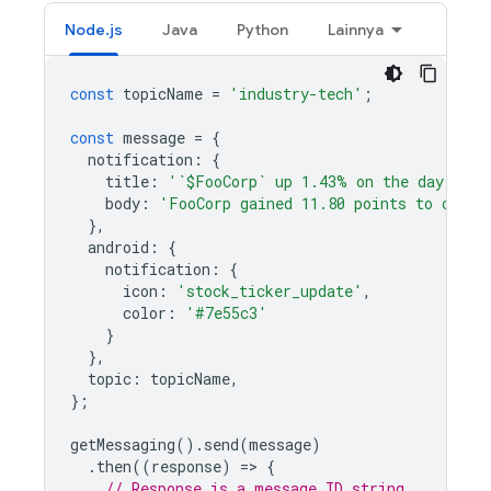
Node.js
Java
Python
Lainnya
const
topicName
=
'industry-tech'
;
const
message
=
{
notification
:
{
title
:
'`$FooCorp` up 1.43% on the day'
,
body
:
'FooCorp gained 11.80 points to close
},
android
:
{
notification
:
{
icon
:
'stock_ticker_update'
,
color
:
'#7e55c3'
}
},
topic
:
topicName
,
};
getMessaging
().
send
(
message
)
.
then
((
response
)
=
>
{
// Response is a message ID string.