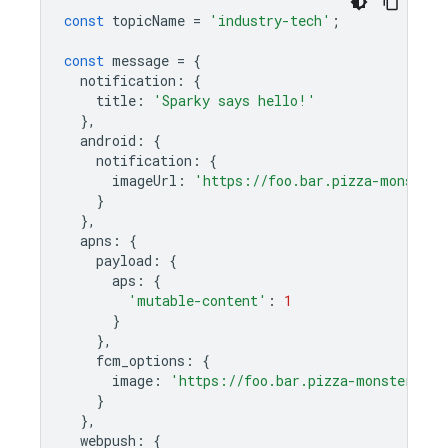
const
topicName
=
'industry-tech'
;
const
message
=
{
notification
:
{
title
:
'Sparky says hello!'
},
android
:
{
notification
:
{
imageUrl
:
'https://foo.bar.pizza-monster.
}
},
apns
:
{
payload
:
{
aps
:
{
'mutable-content'
:
1
}
},
fcm_options
:
{
image
:
'https://foo.bar.pizza-monster.png
}
},
webpush
:
{