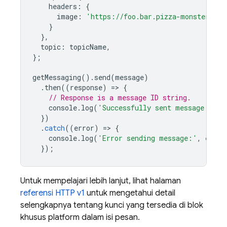
headers
:
{
image
:
'https://foo.bar.pizza-monster.png
}
},
topic
:
topicName
,
};
getMessaging
().
send
(
message
)
.
then
((
response
)
=
>
{
// Response is a message ID string.
console
.
log
(
'Successfully sent message:'
,
r
})
.
catch
((
error
)
=
>
{
console
.
log
(
'Error sending message:'
,
error
});
Untuk mempelajari lebih lanjut, lihat halaman
referensi HTTP v1
untuk mengetahui detail
selengkapnya tentang kunci yang tersedia di blok
khusus platform dalam isi pesan.