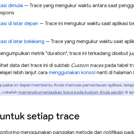
kasi dimulai
— Trace yang mengukur waktu antara saat penggun
espons
kasi di latar depan
— Trace ini mengukur waktu saat aplikasi be
kasi di latar belakang
— Trace yang mengukur waktu saat aplikas
ngumpulkan metrik "duration", trace ini terkadang disebut jug
hat data dari trace ini di subtab
Custom traces
pada tabel tr
elajari lebih lanjut cara
menggunakan konsol
nanti di halaman i
ap pakai ini dapat membantu Anda memulai pemantauan aplikasi, tetapi
si, cobalah
menginstrumentasikan trace kode kustom Anda sendiri
di ap
 untuk setiap trace
nitoring
menggunakan panggilan metode dan notifikasi pada