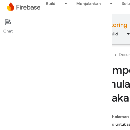
Build
Menjalankan
Solu
Documentation
Performance Monitoring
Chat
Ringkasan
Dasar-dasar
AI
Build
Firebase
Docum
Mempel
Ringkasan
dimula
RELEASE
belaka
Test Lab
App Distribution
Pada halaman 
Definisi untuk s
MEMANTAU