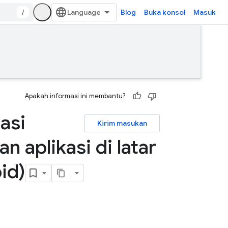
/
Blog
Buka konsol
Masuk
Apakah informasi ini membantu?
asi
Kirim masukan
n aplikasi di latar
id)