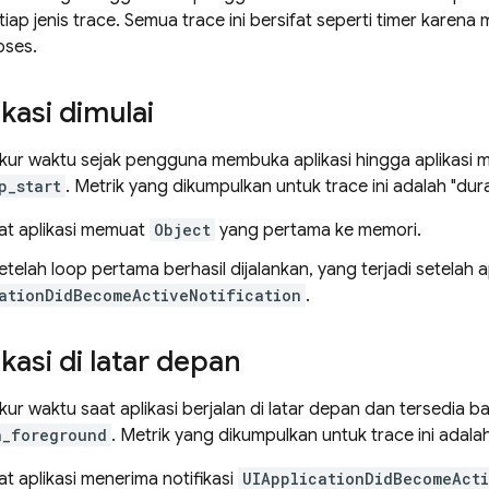
tiap jenis trace. Semua trace ini bersifat seperti timer kare
oses.
ikasi dimulai
kur waktu sejak pengguna membuka aplikasi hingga aplikasi m
p_start
. Metrik yang dikumpulkan untuk trace ini adalah "dura
aat aplikasi memuat
Object
yang pertama ke memori.
etelah loop pertama berhasil dijalankan, yang terjadi setelah a
ationDidBecomeActiveNotification
.
ikasi di latar depan
kur waktu saat aplikasi berjalan di latar depan dan tersedia 
n_foreground
. Metrik yang dikumpulkan untuk trace ini adalah
at aplikasi menerima notifikasi
UIApplicationDidBecomeActi