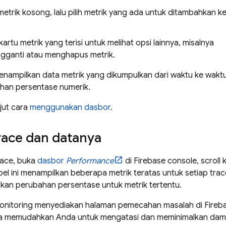
 metrik kosong, lalu pilih metrik yang ada untuk ditambahkan k
kartu metrik yang terisi untuk melihat opsi lainnya, misalnya
gganti atau menghapus metrik.
enampilkan data metrik yang dikumpulkan dari waktu ke waktu
han persentase numerik.
njut cara
menggunakan dasbor
.
race dan datanya
race, buka
dasbor
Performance
di
Firebase
console, scroll k
bel ini menampilkan beberapa metrik teratas untuk setiap t
kan perubahan persentase untuk metrik tertentu.
nitoring
menyediakan halaman pemecahan masalah di
Fireb
ga memudahkan Anda untuk mengatasi dan meminimalkan damp