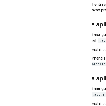
dan berhenti se
menjalankan pr
A
/
B Testing
ENGAGE
Trace apl
Analytics
Trace ini mengu
nya adalah
_ap
Cloud Messaging
Dimulai s
In-App Messaging
Berhenti s
UIApplic
Google Ad
Mob
Google Ads
Trace apl
Dynamic Links
Trace ini mengu
adalah
_app_i
PRODUK TERKAIT
Dimulai sa