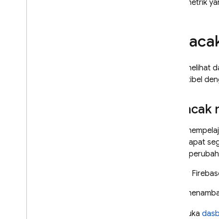
Nama metrik yan
Melaca
Untuk melihat d
kompatibel den
Melacak 
Untuk mempelaja
Anda dapat sege
bahwa perubaha
Dasbor Firebas
Untuk menambahk
Buka
das