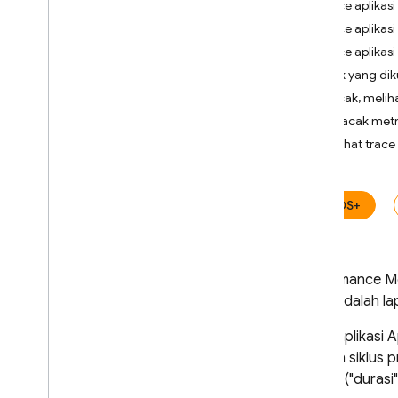
Trace aplikasi
Crashlytics
Trace aplikasi
Trace aplikasi
Performance Monitoring
Metrik yang dik
Pengantar
Melacak, melih
Mulai
Melacak metr
Melihat trac
Pelajari data yang
dikumpulkan secara otomatis
Mulai aplikasi
,
latar depan
,
latar
iOS+
belakang (i
OS+ & Android)
Rendering layar (i
OS+ & Android)
Pemuatan halaman (web)
Permintaan jaringan HTTP
/
S
Performance Mo
Trace adalah la
Menyesuaikan pengumpulan
dan agregasi data
Untuk aplikasi 
Menambahkan pemantauan
dengan siklus p
untuk kode tertentu
proses ("durasi"
Menambahkan pemantauan