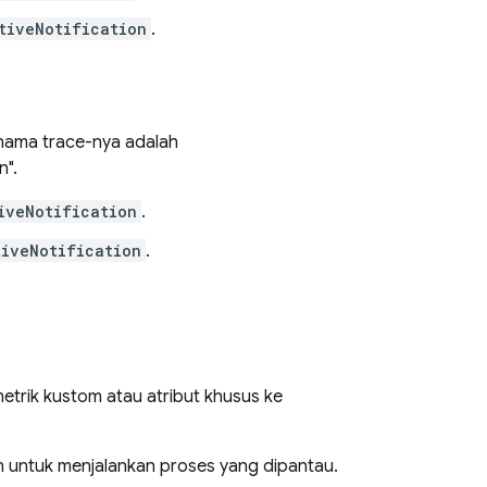
tiveNotification
.
, nama trace-nya adalah
n".
iveNotification
.
iveNotification
.
etrik kustom atau atribut khusus ke
an untuk menjalankan proses yang dipantau.