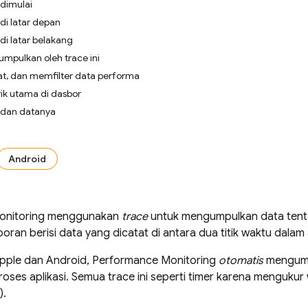
 dimulai
 di latar depan
 di latar belakang
umpulkan oleh trace ini
at, dan memfilter data performa
ik utama di dasbor
e dan datanya
Android
nitoring
menggunakan
trace
untuk mengumpulkan data tenta
poran berisi data yang dicatat di antara dua titik waktu dalam 
Apple dan Android,
Performance Monitoring
otomatis
mengumpu
roses aplikasi. Semua trace ini seperti timer karena menguku
).