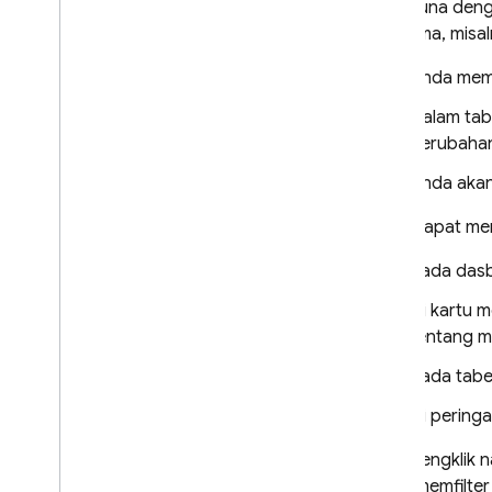
pengguna denga
performa, misal
Anda memil
Dalam tab
perubahan
Anda akan
Anda dapat men
Pada dasb
Di kartu m
tentang me
Pada tabel
Di peringa
Saat mengklik n
untuk memfilter