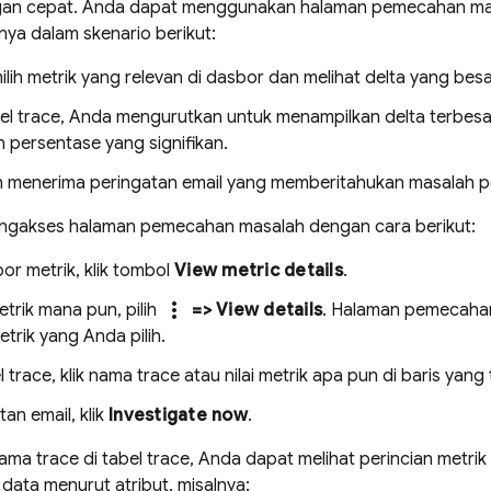
n cepat. Anda dapat menggunakan halaman pemecahan masa
nya dalam skenario berikut:
ih metrik yang relevan di dasbor dan melihat delta yang besa
el trace, Anda mengurutkan untuk menampilkan delta terbesar
 persentase yang signifikan.
 menerima peringatan email yang memberitahukan masalah p
gakses halaman pemecahan masalah dengan cara berikut:
or metrik, klik tombol
View metric details
.
more_vert
etrik mana pun, pilih
=> View details
. Halaman pemecahan
trik yang Anda pilih.
 trace, klik nama trace atau nilai metrik apa pun di baris yang
tan email, klik
Investigate now
.
ama trace di tabel trace, Anda dapat melihat perincian metrik
 data menurut atribut, misalnya: