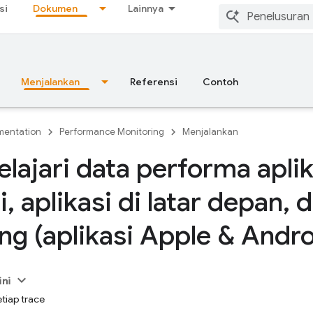
si
Dokumen
Lainnya
Menjalankan
Referensi
Contoh
entation
Performance Monitoring
Menjalankan
ajari data performa aplik
i
,
aplikasi di latar depan
,
da
ng (aplikasi Apple & Andro
ini
etiap trace