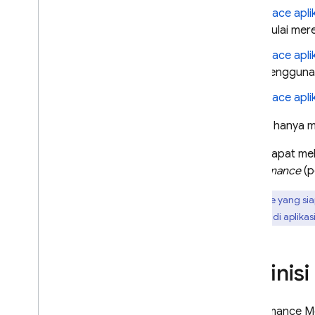
untuk permintaan jaringan
Trace apli
tertentu
mulai mer
Menyesuaikan agregasi data
permintaan jaringan
Trace apli
Menonaktifkan Performance
pengguna
Monitoring
Trace apli
Melacak
,
melihat
,
dan
memfilter data
Karena hanya me
Ringkasan konsol
Anda dapat meli
Memfilter data menggunakan
atribut
Performance
(p
Menyiapkan pemberitahuan
untuk masalah performa
Trace yang si
tertentu di aplika
Mengekspor data ke Big
Query
Pemecahan Masalah & FAQ
Definisi
MELAKUKAN ITERASI
Remote Config
Performance Mo