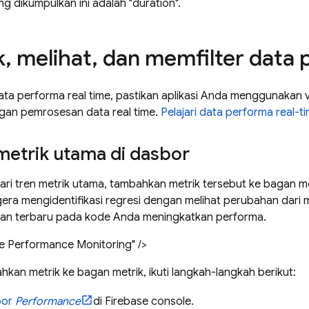
g dikumpulkan ini adalah "duration".
k
,
melihat
,
dan memfilter data 
ata performa real time, pastikan aplikasi Anda menggunakan
gan pemrosesan data real time.
Pelajari data performa real-ti
metrik utama di dasbor
ri tren metrik utama, tambahkan metrik tersebut ke bagan m
ra mengidentifikasi regresi dengan melihat perubahan dari 
n terbaru pada kode Anda meningkatkan performa.
e Performance Monitoring" />
an metrik ke bagan metrik, ikuti langkah-langkah berikut:
bor
Performance
di
Firebase
console.