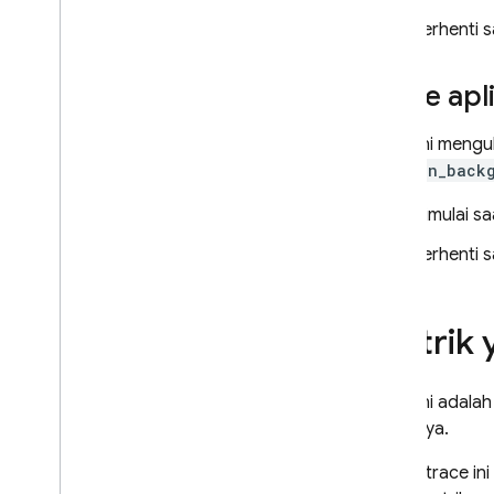
Authentication
Berhenti s
Extensions
Trace apl
Trace ini mengu
_app_in_back
Dimulai sa
Berhenti s
Metrik 
Trace ini adala
dalamnya.
Semua trace ini