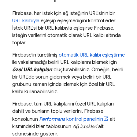
Firebase, her istek için ağ isteğinin URL'sinin bir
URL kalıbıyla
eşleşip eşleşmediğini kontrol eder.
İstek URL'si bir URL kalıbıyla eşleşirse Firebase,
isteğin verilerini otomatik olarak URL kalıbı altında
toplar.
Firebase'in türetilmiş
otomatik URL kalıbı eşleştirme
ile yakalamadığı belirli URL kalıplarını izlemek için
özel URL kalıpları
oluşturabilirsiniz. Örneğin, belirli
bir URL'de sorun gidermek veya belirli bir URL
grubunu zaman içinde izlemek için özel bir URL
kalıbı kullanabilirsiniz.
Firebase, tüm URL kalıplarını (özel URL kalıpları
dahil) ve bunların toplu verilerini,
Firebase
konsolunun
Performans
kontrol panelinin
alt
kısmındaki izler tablosunun
Ağ istekleri
alt
sekmesinde gösterir.