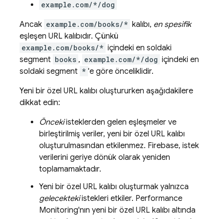
example.com/*/dog
Ancak
example.com/books/*
kalıbı,
en spesifik
eşleşen URL kalıbıdır. Çünkü
example.com/books/*
içindeki en soldaki
segment
books
,
example.com/*/dog
içindeki en
soldaki segment
*
'e göre önceliklidir.
Yeni bir özel URL kalıbı oluştururken aşağıdakilere
dikkat edin:
Önceki
isteklerden gelen eşleşmeler ve
birleştirilmiş veriler, yeni bir özel URL kalıbı
oluşturulmasından etkilenmez. Firebase, istek
verilerini geriye dönük olarak yeniden
toplamamaktadır.
Yeni bir özel URL kalıbı oluşturmak yalnızca
gelecekteki
istekleri etkiler.
Performance
Monitoring
'nın yeni bir özel URL kalıbı altında