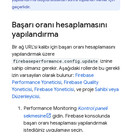
geçerlidir.
Başarı oranı hesaplamasını
yapılandırma
Bir ağ URL'si kalıbı için başarı oranı hesaplamasını
yapılandırmak üzere
firebaseperformance.config.update
iznine
sahip olmanız gerekir. Aşağıdaki rollerde bu gerekli
izin varsayılan olarak bulunur:
Firebase
Performance Yöneticisi
,
Firebase Quality
Yöneticisi
,
Firebase Yöneticisi
, ve proje
Sahibi veya
Düzenleyicisi
.
Performance Monitoring
Kontrol paneli
sekmesine
gidin.
Firebase
konsolunda
başarı oranı hesaplaması yapılandırmak
istediğiniz uygulamayı seçin.