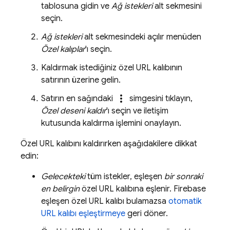
tablosuna gidin ve
Ağ istekleri
alt sekmesini
seçin.
Ağ istekleri
alt sekmesindeki açılır menüden
Özel kalıplar
'ı seçin.
Kaldırmak istediğiniz özel URL kalıbının
satırının üzerine gelin.
more_vert
Satırın en sağındaki
simgesini tıklayın,
Özel deseni kaldır
'ı seçin ve iletişim
kutusunda kaldırma işlemini onaylayın.
Özel URL kalıbını kaldırırken aşağıdakilere dikkat
edin:
Gelecekteki
tüm istekler, eşleşen
bir sonraki
en belirgin
özel URL kalıbına eşlenir. Firebase
eşleşen özel URL kalıbı bulamazsa
otomatik
URL kalıbı eşleştirmeye
geri döner.