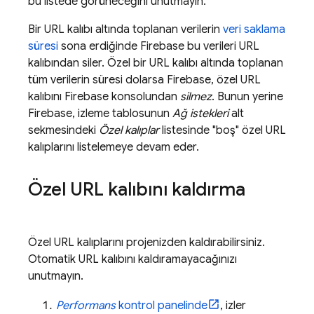
bu listede görüneceğini unutmayın.
Bir URL kalıbı altında toplanan verilerin
veri saklama
süresi
sona erdiğinde Firebase bu verileri URL
kalıbından siler. Özel bir URL kalıbı altında toplanan
tüm verilerin süresi dolarsa Firebase, özel URL
kalıbını
Firebase
konsolundan
silmez
. Bunun yerine
Firebase, izleme tablosunun
Ağ istekleri
alt
sekmesindeki
Özel kalıplar
listesinde "boş" özel URL
kalıplarını listelemeye devam eder.
Özel URL kalıbını kaldırma
Özel URL kalıplarını projenizden kaldırabilirsiniz.
Otomatik URL kalıbını kaldıramayacağınızı
unutmayın.
Performans
kontrol panelinde
, izler