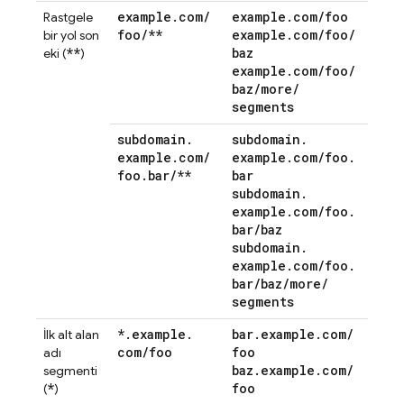
example
.
com
/
example
.
com
/
foo
Rastgele
foo
/
**
example
.
com
/
foo
/
bir yol son
**
baz
eki (
)
example
.
com
/
foo
/
baz
/
more
/
segments
subdomain
.
subdomain
.
example
.
com
/
example
.
com
/
foo
.
foo
.
bar
/
**
bar
subdomain
.
example
.
com
/
foo
.
bar
/
baz
subdomain
.
example
.
com
/
foo
.
bar
/
baz
/
more
/
segments
*
.
example
.
bar
.
example
.
com
/
İlk alt alan
com
/
foo
foo
adı
baz
.
example
.
com
/
segmenti
*
foo
(
)