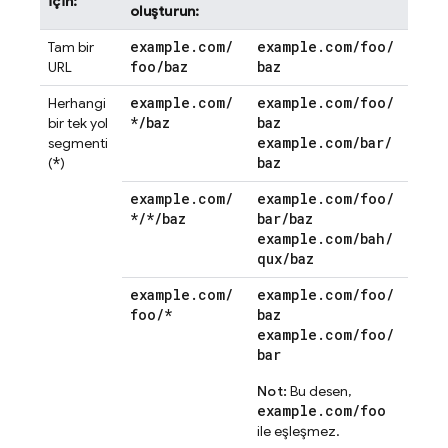
için:
oluşturun:
example
.
com
/
example
.
com
/
foo
/
Tam bir
foo
/
baz
baz
URL
example
.
com
/
example
.
com
/
foo
/
Herhangi
*
/
baz
baz
bir tek yol
example
.
com
/
bar
/
segmenti
*
baz
(
)
example
.
com
/
example
.
com
/
foo
/
*
/
*
/
baz
bar
/
baz
example
.
com
/
bah
/
qux
/
baz
example
.
com
/
example
.
com
/
foo
/
foo
/
*
baz
example
.
com
/
foo
/
bar
Not:
Bu desen,
example.com/foo
ile eşleşmez.