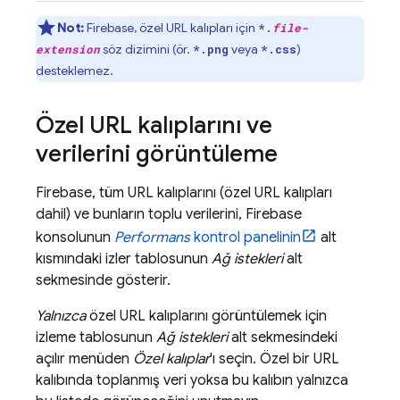
Not:
Firebase, özel URL kalıpları için
*.
file-
söz dizimini (ör.
veya
)
extension
*.png
*.css
desteklemez.
Özel URL kalıplarını ve
verilerini görüntüleme
Firebase, tüm URL kalıplarını (özel URL kalıpları
dahil) ve bunların toplu verilerini,
Firebase
konsolunun
Performans
kontrol panelinin
alt
kısmındaki izler tablosunun
Ağ istekleri
alt
sekmesinde gösterir.
Yalnızca
özel URL kalıplarını görüntülemek için
izleme tablosunun
Ağ istekleri
alt sekmesindeki
açılır menüden
Özel kalıplar
'ı seçin. Özel bir URL
kalıbında toplanmış veri yoksa bu kalıbın yalnızca