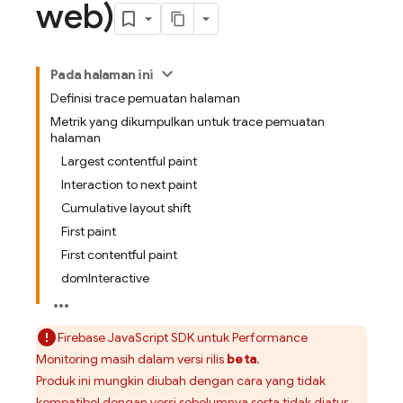
web)
Pada halaman ini
Definisi trace pemuatan halaman
Metrik yang dikumpulkan untuk trace pemuatan
halaman
Largest contentful paint
Interaction to next paint
Cumulative layout shift
First paint
First contentful paint
domInteractive
Firebase
JavaScript
SDK untuk
Performance
Monitoring
masih dalam versi rilis
beta
.
Produk ini mungkin diubah dengan cara yang tidak
kompatibel dengan versi sebelumnya serta tidak diatur