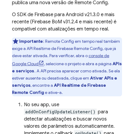
publica uma nova versão de
Remote Config
.
O SDK de
Firebase
para
Android
v21.3.0 e mais
recente (
Firebase BoM
v31.2.4 e mais recente) é
compatível com atualizações em tempo real.
Importante
:
Remote Config
em tempo real também
exige a API Realtime de
Firebase Remote Config
, que já
deve estar ativada. Para verificar, abra o
console de
Google Cloud
, selecione o projeto e abra a página
APIs
e serviços
. A API precisa aparecer como ativada. Se ela
estiver ausente ou desativada, clique em
Ativar APIs e
serviços
, encontre a
API Realtime de
Firebase
Remote Config
e ative-a.
No seu app, use
addOnConfigUpdateListener()
para
detectar atualizações e buscar novos
valores de parâmetros automaticamente.
Implemente o callback
onUpdate()
para