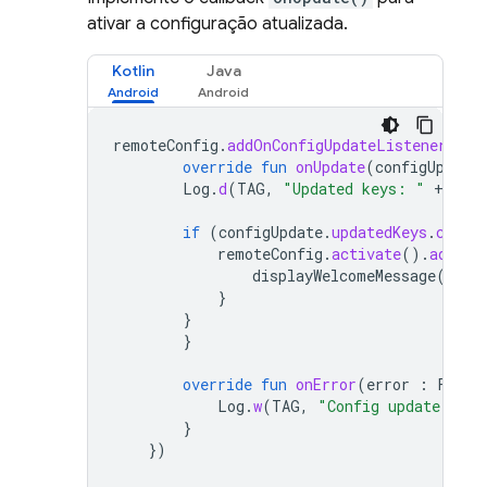
ativar a configuração atualizada.
Kotlin
Java
remoteConfig
.
addOnConfigUpdateListener
(
obj
override
fun
onUpdate
(
configUpdate
Log
.
d
(
TAG
,
"Updated keys: "
+
conf
if
(
configUpdate
.
updatedKeys
.
conta
remoteConfig
.
activate
().
addOnC
displayWelcomeMessage
()
}
}
}
override
fun
onError
(
error
:
Fireb
Log
.
w
(
TAG
,
"Config update erro
}
})