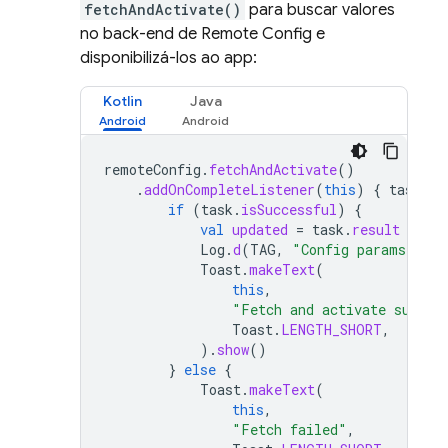
fetchAndActivate()
para buscar valores
no back-end de
Remote Config
e
disponibilizá-los ao app:
Kotlin
Java
remoteConfig
.
fetchAndActivate
()
.
addOnCompleteListener
(
this
)
{
task
-
if
(
task
.
isSuccessful
)
{
val
updated
=
task
.
result
Log
.
d
(
TAG
,
"Config params upda
Toast
.
makeText
(
this
,
"Fetch and activate succee
Toast
.
LENGTH_SHORT
,
).
show
()
}
else
{
Toast
.
makeText
(
this
,
"Fetch failed"
,