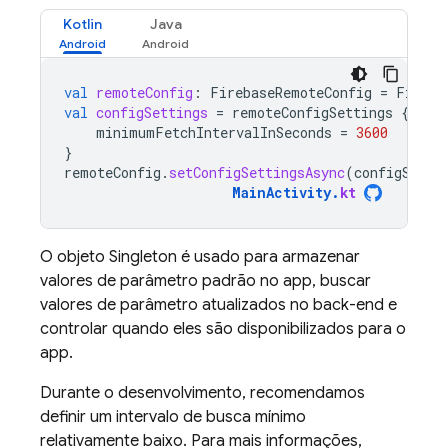
Kotlin
Java
val
remoteConfig
:
FirebaseRemoteConfig
=
Fireba
val
configSettings
=
remoteConfigSettings
{
minimumFetchIntervalInSeconds
=
3600
}
remoteConfig
.
setConfigSettingsAsync
(
configSetti
MainActivity
.
kt
O objeto Singleton é usado para armazenar
valores de parâmetro padrão no app, buscar
valores de parâmetro atualizados no back-end e
controlar quando eles são disponibilizados para o
app.
Durante o desenvolvimento, recomendamos
definir um intervalo de busca mínimo
relativamente baixo. Para mais informações,