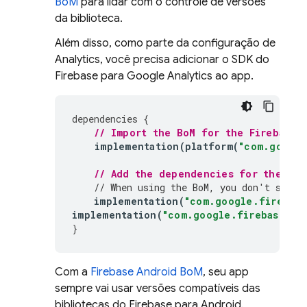
BoM
para lidar com o controle de versões
da biblioteca.
Além disso, como parte da configuração de
Analytics
, você precisa adicionar o SDK do
Firebase para
Google Analytics
ao app.
dependencies
{
// Import the 
BoM
 for the Firebase 
implementation
(
platform
(
"com.google
// Add the dependencies for the 
Rem
// When using the 
BoM
, you don't speci
implementation
(
"com.google.firebase
implementation
(
"com.google.firebase:fir
}
Com a
Firebase Android BoM
, seu app
sempre vai usar versões compatíveis das
bibliotecas do Firebase para Android.