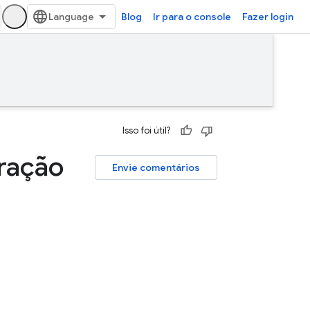
Blog
Ir para o console
Fazer login
Isso foi útil?
ração
Envie comentários