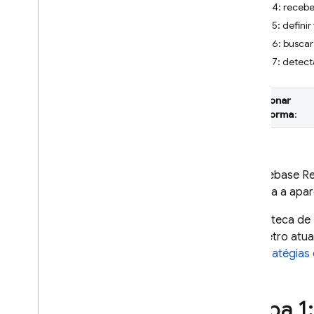
Etapa 4: recebe
Crashlytics
Etapa 5: defini
Etapa 6: buscar 
Performance Monitoring
Etapa 7: detect
ITERAR
Selecionar
Remote Config
plataforma
:
Introdução
Começar
Entender a Configuração remota
Use
Firebase R
em tempo real
modifica a apar
Explorar casos de uso
Compreender parâmetros e
A biblioteca de
condições
parâmetro atua
Gerenciar modelos da
em
Estratégias
Configuração remota
Modificar o Configuração remota
de maneira programática
Etapa 1
Conferir estratégias de