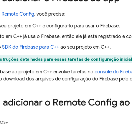
o
Remote Config
, você precisa:
seu projeto em C++ e configurá-lo para usar o Firebase.
to em C++ já usa o Firebase, então ele já está registrado e c
o
SDK do
Firebase
para
C++
ao seu projeto em C++.
nstruções detalhadas para essas tarefas de configuração inicia
ebase ao projeto em C++ envolve tarefas no
console do
Fireb
 o download dos arquivos de configuração do Firebase pelo c
: adicionar o
Remote Config
ao
iOS+