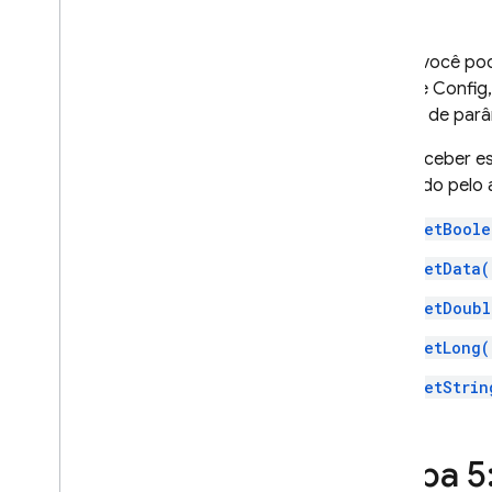
Agora você pod
Remote Config
valores de par
Para receber e
esperado pelo 
GetBoole
GetData(
GetDoubl
GetLong(
GetStrin
Etapa 5