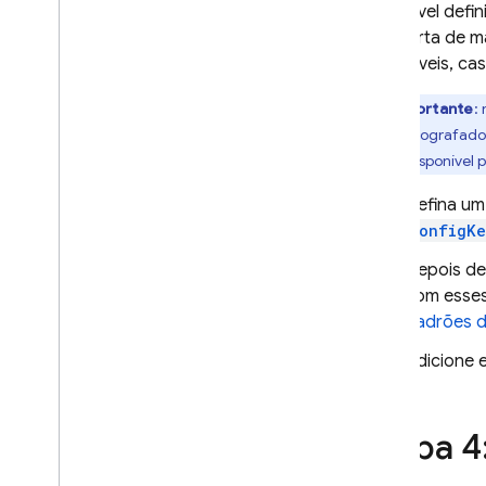
É possível defi
comporta de ma
Authentication
disponíveis, ca
Extensions
Importante
:
n
são criptografado
esteja disponível 
Defina um
ConfigKe
Depois de
com esses
padrões 
Adicione 
Etapa 4