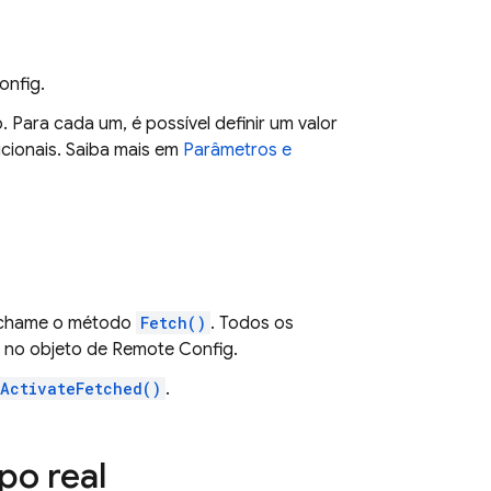
onfig
.
Para cada um, é possível definir um valor
icionais. Saiba mais em
Parâmetros e
 chame o método
Fetch()
. Todos os
 no objeto de
Remote Config
.
ActivateFetched()
.
po real