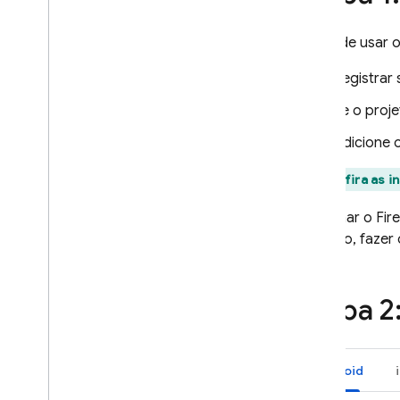
carregamento
Usar a Configuração remota com
Antes de usar 
o Analytics
Ampliar com Cloud Functions
Registrar 
Estudos de caso
Se o proje
Lançamentos
Adicione 
Personalização
Ambientes de servidor
Confira as i
Preços
,
cotas e limites
Adicionar o Fir
Soluções
exemplo, fazer
Usar a Configuração remota do
lado do servidor com o Cloud
Functions e a Vertex AI
Etapa 2
Atualizar dinamicamente seu
app do Firebase AI Logic com
a Configuração remota
Android
Referência da API