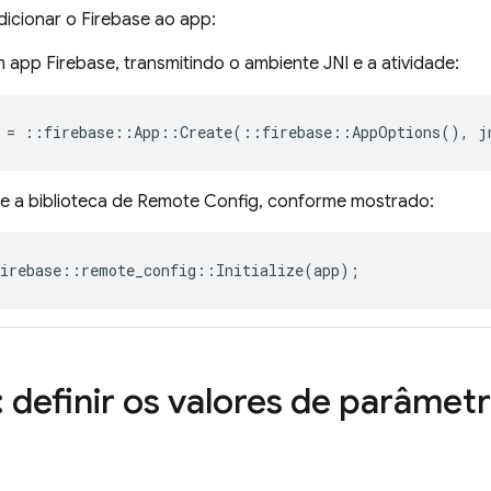
icionar o Firebase ao app:
m app Firebase, transmitindo o ambiente JNI e a atividade:
=
::
firebase
::
App
::
Create
(
::
firebase
::
AppOptions
(),
j
ize a biblioteca de
Remote Config
, conforme mostrado:
irebase
::
remote_config
::
Initialize
(
app
);
: definir os valores de parâme