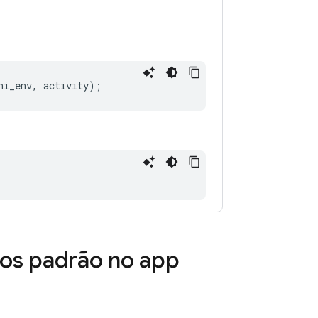
ni_env
,
activity
);
tros padrão no app