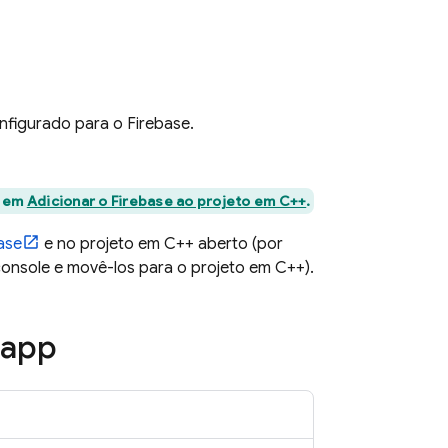
onfigurado para o Firebase.
l em
Adicionar o Firebase ao projeto em C++
.
ase
e no projeto em C++ aberto (por
onsole e movê-los para o projeto em C++).
 app