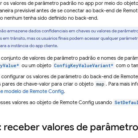
nir os valores de parâmetro padrão no app por meio do objet
neira previsível antes de se conectar ao back-end de
Remot
so nenhum tenha sido definido no back-end.
ão armazene dados confidenciais em chaves ou valores de parâmetr
s em trânsito, mas os usuários finais podem acessar qualquer parâme
para a instância do app cliente.
 conjunto de valores de parâmetro padrão e nomes de parâ
yValue*
ou um objeto
ConfigKeyValueVariant*
com o tam
 configurar os valores de parâmetro do back-end de
Remote
 pares de chave-valor para criar o objeto
map
. Para mais i
de modelo de
Remote Config
.
esses valores ao objeto de
Remote Config
usando
SetDefau
: receber valores de parâmetro