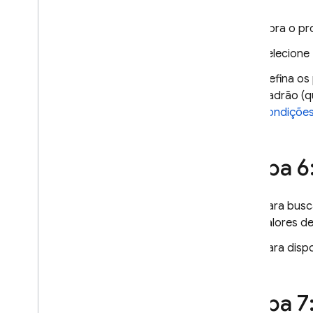
Abra o pr
Selecione
Defina os
padrão (qu
condiçõe
Etapa 6:
Para busc
valores d
Para disp
Etapa 7