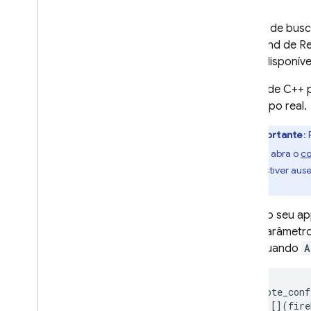
Depois de busca
back-end de
R
estão disponív
O SDK de
C++
em tempo real.
Importante
:
verificar, abra o
co
Se ela estiver au
a.
No seu a
parâmetro
quando
A
remote_conf
[](
fire