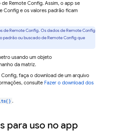
o de
Remote Config
. Assim, o app se
e Config
e os valores padrão ficam
os de
Remote Config
. Os dados de
Remote Config
tro padrão ou buscado de
Remote Config
que
metro usando um objeto
anho da matriz.
 Config
, faça o download de um arquivo
nformações, consulte
Fazer o download dos
lts()
.
s para uso no app