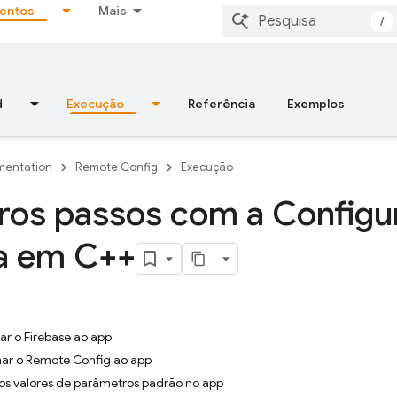
entos
Mais
/
d
Execução
Referência
Exemplos
entation
Remote Config
Execução
ros passos com a Configu
a em C++
nar o Firebase ao app
nar o Remote Config ao app
r os valores de parâmetros padrão no app