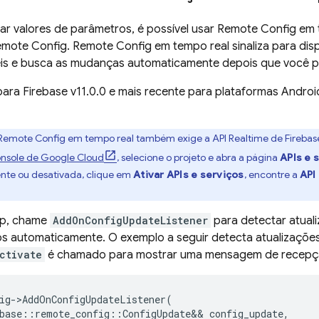
r valores de parâmetros, é possível usar
Remote Config
em t
emote Config
.
Remote Config
em tempo real sinaliza para di
eis e busca as mudanças automaticamente depois que você 
para
Firebase
v11.0.0 e mais recente para plataformas Androi
Remote Config
em tempo real também exige a API Realtime de
Firebas
nsole de
Google Cloud
, selecione o projeto e abra a página
APIs e 
sente ou desativada, clique em
Ativar APIs e serviços
, encontre a
API
pp, chame
AddOnConfigUpdateListener
para detectar atual
s automaticamente. O exemplo a seguir detecta atualizaçõe
ctivate
é chamado para mostrar uma mensagem de recepçã
ig
->
AddOnConfigUpdateListener
(
base
::
remote_config
::
ConfigUpdate
&&
config_update
,