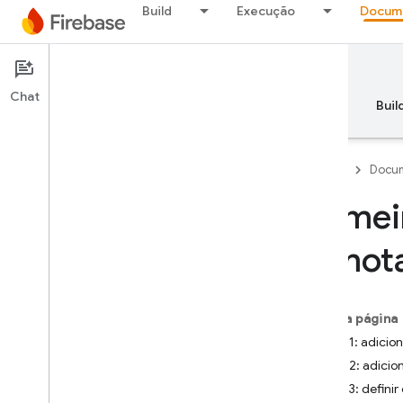
Build
Execução
Docum
Documentation
Remote Config
Chat
Visão geral
Princípios básicos
AI
Buil
Firebase
Docum
Primei
Visão geral
remot
RELEASE
Test Lab
Nesta página
Etapa 1: adicio
App Distribution
Etapa 2: adicio
Etapa 3: defini
MONITORAMENTO