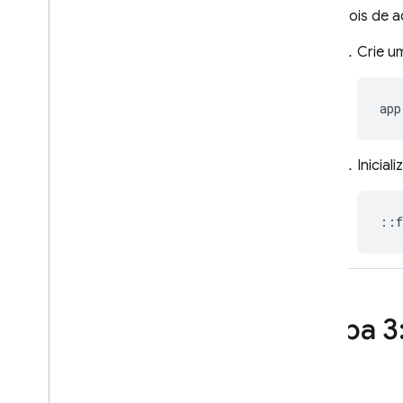
Solução de problemas e
Depois de ad
perguntas frequentes
Crie u
A
/
B Testing
ENGAJAMENTO
app
Analytics
Inicial
Cloud Messaging
::
f
In-App Messaging
Google Ad
Mob
Google Ads
Etapa 3
Dynamic Links
PRODUTOS RELACIONADOS