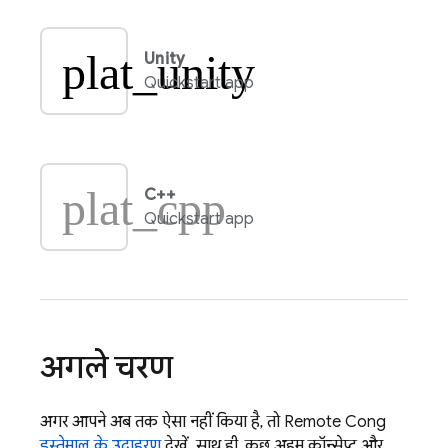
plat_unity
Unity
Quickstart app
plat_cpp
C++
Quickstart app
अगले चरण
अगर आपने अब तक ऐसा नहीं किया है, तो
Remote Config
इस्तेमाल के उदाहरण
देखें. साथ ही, कुछ अहम कॉन्सेप्ट और