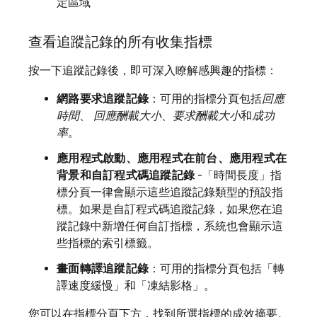
定區域
查看追蹤記錄的所有收集指標
按一下追蹤記錄後，即可深入瞭解感興趣的指標：
網路要求追蹤記錄
：可用的指標分頁包括
回應
時間
、
回應酬載大小
、
要求酬載大小
和
成功
率
。
應用程式啟動、應用程式在前台、應用程式在
背景和自訂程式碼追蹤記錄
-「時間長度」
指
標分頁一律會顯示這些追蹤記錄類型的預設指
標。如果是自訂程式碼追蹤記錄，如果您在追
蹤記錄中新增任何自訂指標，系統也會顯示這
些指標的索引標籤。
畫面轉譯追蹤記錄
：可用的指標分頁包括「轉
譯速度緩慢」
和「凍結影格」
。
您可以在指標分頁下方，找到所選指標的成效摘要。