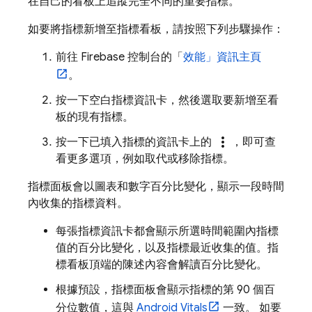
在自己的看板上追蹤完全不同的重要指標。
如要將指標新增至指標看板，請按照下列步驟操作：
前往
Firebase
控制台的「
效能」
資訊主頁
。
按一下空白指標資訊卡，然後選取要新增至看
板的現有指標。
more_vert
按一下已填入指標的資訊卡上的
，即可查
看更多選項，例如取代或移除指標。
指標面板會以圖表和數字百分比變化，顯示一段時間
內收集的指標資料。
每張指標資訊卡都會顯示所選時間範圍內指標
值的百分比變化，以及指標最近收集的值。指
標看板頂端的陳述內容會解讀百分比變化。
根據預設，指標面板會顯示指標的第 90 個百
分位數值，這與
Android Vitals
一致。 如要