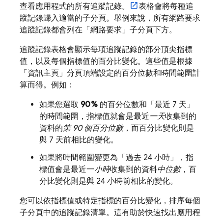
查看應用程式的所有追蹤記錄。
表格會將每種追
蹤記錄歸入適當的子分頁。舉例來說，所有網路要求
追蹤記錄都會列在「網路要求」
子分頁下方。
追蹤記錄表格會顯示每項追蹤記錄的部分頂尖指標
值，以及每個指標值的百分比變化。這些值是根據
「資訊主頁」
分頁頂端設定的百分位數和時間範圍計
算而得。例如：
如果您選取
90%
的百分位數和「最近 7 天」
的時間範圍，指標值就會是最近
一天
收集到的
資料的
第 90 個百分位數
，而百分比變化則是
與 7 天前相比的變化。
如果將時間範圍變更為「過去 24 小時」
，指
標值會是最近一
小時
收集到的資料
中位數
，百
分比變化則是與 24 小時前相比的變化。
您可以依指標值或特定指標的百分比變化，排序每個
子分頁中的追蹤記錄清單。這有助於快速找出應用程