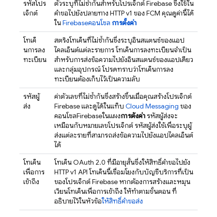
รหัสโปร
ตัวระบุที่ไม่ซ้ำกันสำหรับโปรเจ็กต์ Firebase ซึ่งใช้ใน
เจ็กต์
คำขอไปยังปลายทาง HTTP v1 ของ
FCM
คุณดูค่านี้ได้
ใน
Firebase
คอนโซล
การตั้งค่า
โทเค็
สตริงโทเค็นที่ไม่ซ้ำกันซึ่งระบุอินสแตนซ์ของแอป
นการลง
ไคลเอ็นต์แต่ละรายการ โทเค็นการลงทะเบียนจำเป็น
ทะเบียน
สำหรับการส่งข้อความไปยังอินสแตนซ์ของแอปเดียว
และกลุ่มอุปกรณ์ โปรดทราบว่าโทเค็นการลง
ทะเบียนต้องเก็บไว้เป็นความลับ
รหัสผู้
ค่าตัวเลขที่ไม่ซ้ำกันซึ่งสร้างขึ้นเมื่อคุณสร้างโปรเจ็กต์
ส่ง
Firebase และดูได้ในแท็บ
Cloud Messaging
ของ
คอนโซล
Firebase
ในแผง
การตั้งค่า
รหัสผู้ส่งจะ
เหมือนกับหมายเลขโปรเจ็กต์ รหัสผู้ส่งใช้เพื่อระบุผู้
ส่งแต่ละรายที่สามารถส่งข้อความไปยังแอปไคลเอ็นต์
ได้
โทเค็น
โทเค็น OAuth 2.0 ที่มีอายุสั้นซึ่งให้สิทธิ์คำขอไปยัง
เพื่อการ
HTTP v1 API โทเค็นนี้เชื่อมโยงกับบัญชีบริการที่เป็น
เข้าถึง
ของโปรเจ็กต์ Firebase หากต้องการสร้างและหมุน
เวียนโทเค็นเพื่อการเข้าถึง ให้ทำตามขั้นตอน ที่
อธิบายไว้ในหัวข้อ
ให้สิทธิ์คำขอส่ง