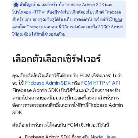
สำคัญ:
คำขอส่งสำหรับทั้ง
Firebase
Admin SDK
และ
โปรโตคอล HTTP v1 ต้องมีรหัสโปรเจ็กต์ของโปรเจ็กต์ Firebase
สำหรับแอปของคุณ ซึ่งดูได้ใน แท็บ การตั้งค่าโปรเจ็กต์ทั่วไป
ของ
คอนโซล
Firebase
นอกจากนี้ วิธีการส่งข้อความทั้ง 2 วิธียังกำหนด
ให้คุณต้อง
ให้สิทธิ์คำขอส่ง
ด้วย
เลือกตัวเลือกเซิร์ฟเวอร์
คุณต้องตัดสินใจเลือกวิธีโต้ตอบกับ
FCM
เซิร์ฟเวอร์: ไม่ว่า
จะ ใช้
Firebase
Admin SDK
หรือ
FCM
HTTP v1 API
Firebase Admin SDK เป็นวิธีที่แนะนำเนื่องจากรองรับ
ภาษาโปรแกรมยอดนิยมและมีเมธอดที่สะดวกสำหรับการ
จัดการการตรวจสอบสิทธิ์และการให้สิทธิ์
Firebase
Admin
SDK
ตัวเลือกสำหรับการโต้ตอบกับ
FCM
เซิร์ฟเวอร์มีดังนี้
Firebase
Admin SDK
ซึ่งรองรับ
Node
,
Java
,