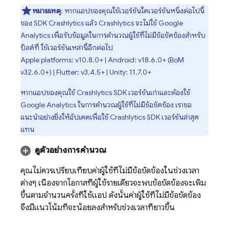
หมายเหตุ
: หากแอปของคุณใช้เวอร์ชันใดเวอร์ชันหนึ่งต่อไปนี้
ของ SDK
Crashlytics
แล้ว
Crashlytics
จะไม่ใช้
Google
Analytics
เพื่อรับข้อมูลในการคำนวณผู้ใช้ที่ไม่มีข้อขัดข้องสำหรับ
บิลด์ที่ ใช้เวอร์ชันเหล่านี้อีกต่อไป
Apple platforms: v10.8.0+ | Android: v18.6.0+ (
BoM
v32.6.0+) | Flutter: v3.4.5+ | Unity: 11.7.0+
หากแอปของคุณใช้
Crashlytics
SDK เวอร์ชันเก่าและต้องใช้
Google Analytics
ในการคำนวณผู้ใช้ที่ไม่มีข้อขัดข้อง เราขอ
แนะนำอย่างยิ่งให้อัปเดตเพื่อใช้
Crashlytics
SDK เวอร์ชันล่าสุด
แทน
ดูตัวอย่างการคำนวณ
คุณไม่ควรเปรียบเทียบค่าผู้ใช้ที่ไม่มีข้อขัดข้องในช่วงเวลา
ต่างๆ เนื่องจากโอกาสที่ผู้ใช้รายเดียวจะพบข้อขัดข้องจะเพิ่ม
ขึ้นตามจำนวนครั้งที่ใช้แอป ดังนั้นค่าผู้ใช้ที่ไม่มีข้อขัดข้อง
จึงมีแนวโน้มที่จะน้อยลงสำหรับช่วงเวลาที่ยาวขึ้น