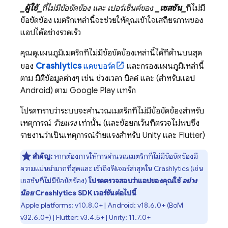
_ผู้ใช้_
ที่ไม่มีข้อขัดข้อง และ เปอร์เซ็นต์ของ
_เซสชัน_
ที่ไม่มี
ข้อขัดข้อง เมตริกเหล่านี้จะช่วยให้คุณเข้าใจเสถียรภาพของ
แอปได้อย่างรวดเร็ว
คุณดูแผนภูมิเมตริกที่ไม่มีข้อขัดข้องเหล่านี้ได้ที่ด้านบนสุด
ของ
Crashlytics
แดชบอร์ด
และกรองแผนภูมิเหล่านี้
ตาม มิติข้อมูลต่างๆ เช่น ช่วงเวลา บิลด์ และ (สำหรับแอป
Android) ตาม
Google Play
แทร็ก
โปรดทราบว่าระบบจะคำนวณเมตริกที่ไม่มีข้อขัดข้องสำหรับ
เหตุการณ์
ร้ายแรง
เท่านั้น (และข้อยกเว้นที่ตรวจไม่พบซึ่ง
รายงานว่าเป็นเหตุการณ์ร้ายแรงสำหรับ Unity และ Flutter)
สำคัญ:
หากต้องการให้การคำนวณเมตริกที่ไม่มีข้อขัดข้องมี
ความแม่นยำมากที่สุดและ เข้าถึงฟีเจอร์ล่าสุดใน
Crashlytics
(เช่น
เซสชันที่ไม่มีข้อขัดข้อง)
โปรดตรวจสอบว่าแอปของคุณใช้
อย่าง
น้อย
Crashlytics SDK เวอร์ชันต่อไปนี้
Apple platforms: v10.8.0+ | Android: v18.6.0+ (
BoM
v32.6.0+) | Flutter: v3.4.5+ | Unity: 11.7.0+