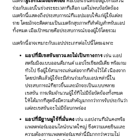
เมตริก
ผู้ใช้
ที่ไม่มีข้อขัดข้อง
คือเปอร์เซ็นต์ของผู้ใช้ที่มีส่วน
ร่วมกับแอปในช่วงระยะเวลาที่เลือก แต่ไม่พบข้อขัดข้อง
เมตริกนี้แสดงถึงประสบการณ์ที่แอปมอบให้แก่ผู้ใช้แต่ละ
ราย โดยมักจะติดตามเป็นเมตริกสุขภาพที่สำคัญสำหรับแอป
ทั้งหมด เมื่อเป้าหมายคือประสบการณ์ของผู้ใช้โดยรวม
เมตริกนี้อาจเหมาะกับแอปประเภทต่อไปนี้โดยเฉพาะ
แอปที่มีเซสชันยาวและไม่เป็นทางการ
เช่น แอป
สตรีมมิงแบบออนดีมานด์ แอปโซเชียลมีเดีย หรือเกม
ทั่วไป ซึ่งผู้ใช้สามารถเล่นต่อจากที่ค้างไว้ได้ เนื่องจาก
โดยปกติแล้วผู้ใช้จะมีส่วนร่วมกับแอปเหล่านี้ใน
ประสบการณ์ที่ยาวขึ้นและมักจะเป็นแบบหลาย
เซสชัน การเพิ่มจำนวนผู้ใช้ที่ไม่มีข้อขัดข้องทั้งหมด
ให้ได้มากที่สุดจึงมีความสำคัญมากกว่าการรับประกันว่า
แต่ละเซสชันจะไม่มีข้อบกพร่อง
แอปที่มีฐานผู้ใช้ที่มั่นคง
เช่น แอปงานที่มั่นคงหรือ
แพลตฟอร์มออนไลน์ขนาดใหญ่ ซึ่งความเคยชินและ
ความต้องการแพลตฟอร์มเหล่านี้มีมากกว่าความไม่