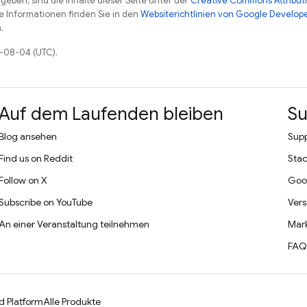
eben, sind die Inhalte dieser Seite unter der
Creative Commons Attributi
re Informationen finden Sie in den
Websiterichtlinien von Google Develop
.
6-08-04 (UTC).
Auf dem Laufenden bleiben
Su
Blog ansehen
Supp
Find us on Reddit
Stac
Follow on X
Goo
Subscribe on YouTube
Vers
An einer Veranstaltung teilnehmen
Mark
FAQ
d Platform
Alle Produkte