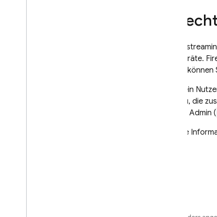
Berecht
Gerätestreaming
Lab
Geräte. Fir
Bedarf können S
Wenn ein Nutzer
Rolle zu, die z
Access Admin (
Weitere Informa