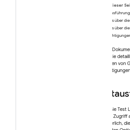
Android
Auf dieser Se
Nutzung
,
Kontingente und
Testausführung
Preise
Tests über di
Mit CI-Systemen testen
Tests über di
Mit Cloud Functions erweitern
Berechtigungen
Streaming von Android-
Geräten
Dieses Dokumen
Mit Android-Gerätestreaming
Wenn Sie detail
testen
Streamen von Ge
Cloud-Audit-Logging
Berechtigungen 
Referenzen
Robo-Script-Referenzhandbuch
Testaus
REST API-Referenz
Test Lab-
Referenzhandbuch für IAM-
Damit Sie
Test 
Berechtigungen
Sie den Zugriff
erforderlich, di
Fehlerbehebung und FAQs