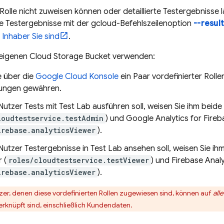
Rolle nicht zuweisen können oder detaillierte Testergebniss
e Testergebnisse mit der gcloud-Befehlszeilenoption
--resul
Inhaber Sie sind
.
 eigenen
Cloud Storage
Bucket verwenden:
e über die
Google Cloud
Konsole
ein Paar vordefinierter Roll
ungen gewähren.
Nutzer Tests mit
Test Lab
ausführen soll, weisen Sie ihm beide
loudtestservice.testAdmin
) und Google Analytics for Fire
irebase.analyticsViewer
).
Nutzer Testergebnisse in
Test Lab
ansehen soll, weisen Sie ihm
 (
roles/cloudtestservice.testViewer
) und Firebase Anal
irebase.analyticsViewer
).
er, denen diese vordefinierten Rollen zugewiesen sind, können auf
alle
erknüpft sind, einschließlich Kundendaten.