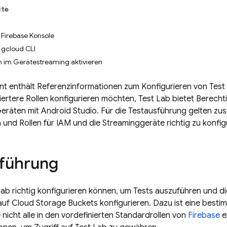
ite
e Firebase Konsole
e gcloud CLI
 im Gerätestreaming aktivieren
t enthält Referenzinformationen zum Konfigurieren von
Test
liertere Rollen konfigurieren möchten,
Test Lab
bietet Berecht
räten mit Android Studio. Für die Testausführung gelten zu
und Rollen für IAM und die Streaminggeräte richtig zu konfig
führung
Lab
richtig konfigurieren können, um Tests auszuführen und d
 auf
Cloud Storage
Buckets konfigurieren. Dazu ist eine best
e nicht alle in den vordefinierten Standardrollen von
Firebase
e