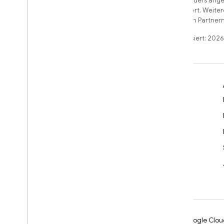
Sofern nicht anders angeg
License
lizenziert. Weite
und/oder seinen Partnern
Zuletzt aktualisiert: 202
Weitere Informationen
Entwicklerleitfäden
SDK- & API-Referenz
Beispiele
Bibliotheken
GitHub
Android
Chrome
Firebase
Google Clou