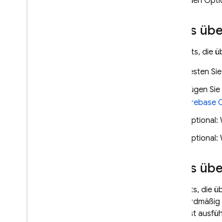
folgenden Opti
App Distribution
Tests übe
ÜBERWACHEN
Für Tests, die ü
Crashlytics
Testen Sie
Performance Monitoring
Fügen Sie 
VERBESSERN UND WIEDER TESTEN
Firebase
C
Optional: 
Remote Config
Optional: 
A
/
B Testing
Tests übe
KONTAKT AUFNEHMEN
Analytics
Bei Tests, die ü
standardmäßig
Cloud Messaging
den Test ausführ