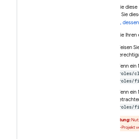
Wenn Sie diese 
In-App Messaging
können Sie dies
senden, dessen 
Google Ad
Mob
Wenn Sie Ihren
Google Ads
Weisen Si
Dynamic Links
Berechtig
Wenn ein 
ÄHNLICHE PRODUKTE
(
roles/c
Authentication
(
roles/f
Extensions
Wenn ein 
Betrachter
(
roles/f
Achtung:
Nutz
Firebase-Projekt v