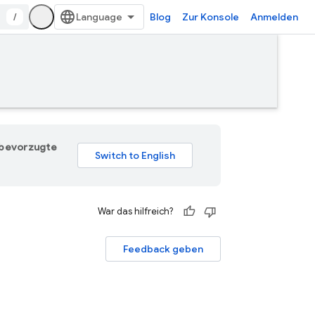
/
Blog
Zur Konsole
Anmelden
e bevorzugte
War das hilfreich?
Feedback geben