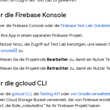
onen, um Zugriff auf
Test Lab
zu gewähren.
r die
Firebase
Konsole
ber die
Firebase
Console oder die
Firebase Test Lab-Gerätema
 Ihre App in einem separaten Firebase-Projekt.
Nutzer hinzu, die Zugriff auf
Test Lab
benötigen, und weisen S
onsole
zu.
Weisen Sie die Projektrolle
Bearbeiter
zu, damit ein Nutzer Te
Weisen Sie die Projektrolle
Betrachter
zu, damit ein Nutzer T
r die gcloud CLI
ber die
gcloud CLI
, die
Testing API
oder
von Gradle verwaltet
 ein
Cloud Storage
Bucket verwendet, der von Firebase erste
t, die Rolle „roles/editor“ für Ihr Firebase-Projekt haben.