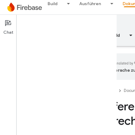
Build
Ausführen
Dokum
Documentation
Test Lab
Chat
Übersicht
Grundlagen
KI
Build
Sprache zu
Übersicht
Firebase
Docum
RELEASE
Refere
Test Lab
Einführung
Berec
Integrationstests mit Flutter
i
OS+