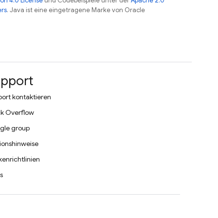
on 4.0 License
und Codebeispiele unter der
Apache 2.0
ers
. Java ist eine eingetragene Marke von Oracle
pport
ort kontaktieren
k Overflow
gle group
ionshinweise
enrichtlinien
s