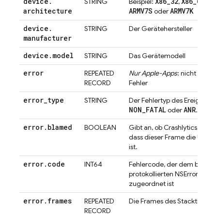
device
.
X86
_
32
X86
_
64
AR
STRING
Beispiel:
,
,
architecture
ARMV7S
ARMV7K
oder
device
.
STRING
Der Gerätehersteller
manufacturer
device
.
model
STRING
Das Gerätemodell
error
REPEATED
Nur Apple-Apps
: nicht sch
RECORD
Fehler
error
_
type
STRING
Der Fehlertyp des Ereignisses
NON
_
FATAL
ANR
oder
.
error
.
blamed
BOOLEAN
Gibt an, ob
Crashlytics
festge
dass dieser Frame die Ursac
ist.
error
.
code
INT64
Fehlercode, der dem benutz
protokollierten NSError der 
zugeordnet ist
error
.
frames
REPEATED
Die Frames des Stacktrace
RECORD