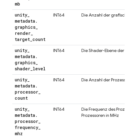
mb
unity
_
INT64
Die Anzahl der grafischen R
metadata
.
graphics
_
render
_
target
_
count
unity
_
INT64
Die Shader-Ebene der Grafi
metadata
.
graphics
_
shader
_
level
unity
_
INT64
Die Anzahl der Prozessoren 
metadata
.
processor
_
count
unity
_
INT64
Die Frequenz des Prozessors
metadata
.
Prozessoren in MHz
processor
_
frequency
_
mhz