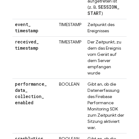
aufgetreten ist
SESSION
_
(z. B.
START
)
event
_
TIMESTAMP
Zeitpunkt des
timestamp
Ereignisses
received
_
TIMESTAMP
Der Zeitpunkt, zu
timestamp
dem das Ereignis
vom Gerät auf
dem Server
empfangen
wurde
performance
_
BOOLEAN
Gibt an, ob die
data
_
Datenerfassung
collection
_
des Firebase
enabled
Performance
Monitoring SDK
zum Zeitpunkt der
Sitzung aktiviert
war.
crashlytics
_
BOOLEAN
Gibt an, ob die