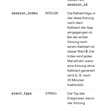
session
_
id
.
session
_
index
INTEGER
Die Reihenfolge, in
der diese Sitzung
nach dem
Kaltstart der App
eingegangen ist.
Bei der ersten
Sitzung nach
einem Kaltstart ist
0
dieser Wert
. Der
Index wird jedes
Mal erhöht, wenn
eine Sitzung ohne
Kaltstart generiert
wird (z. B. nach
30 Minuten
Inaktivität).
event
_
type
STRING
Der Typ des
Ereignisses, das in
der Sitzung