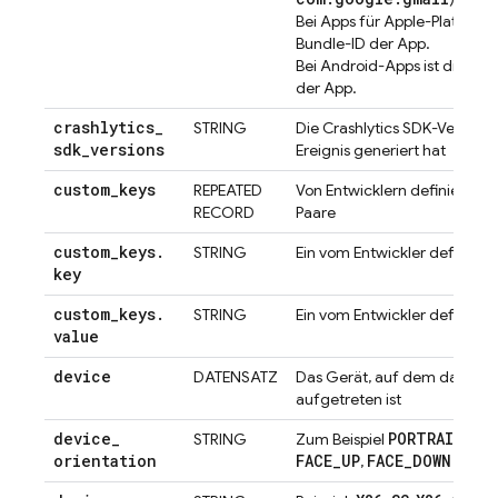
Bei Apps für Apple-Plattforme
Bundle-ID der App.
Bei Android-Apps ist dies d
der App.
crashlytics
_
STRING
Die
Crashlytics
SDK-Version, 
sdk
_
versions
Ereignis generiert hat
custom
_
keys
REPEATED
Von Entwicklern definierte S
RECORD
Paare
custom
_
keys
.
STRING
Ein vom Entwickler definierte
key
custom
_
keys
.
STRING
Ein vom Entwickler definiert
value
device
DATENSATZ
Das Gerät, auf dem das Erei
aufgetreten ist
device
_
PORTRAIT
LA
STRING
Zum Beispiel
,
orientation
FACE
_
UP
FACE
_
DOWN
,
usw.