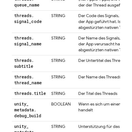
queue
_
name
der der Thread ausgeführt 
threads
.
STRING
Der Code des Signals, das z
signal
_
code
der App geführt hat. Ist nur b
abgestürzten nativen Threa
threads
.
STRING
Der Name des Signals, das d
signal
_
name
der App verursacht hat. Ist n
abgestürzten nativen Threa
threads
.
STRING
Der Untertitel des Threads
subtitle
threads
.
STRING
Der Name des Threads
thread
_
name
threads
.
title
STRING
Der Titel des Threads
unity
_
BOOLEAN
Wenn es sich um einen Debu
metadata
.
handelt
debug
_
build
unity
_
STRING
Unterstützung für das Kopie