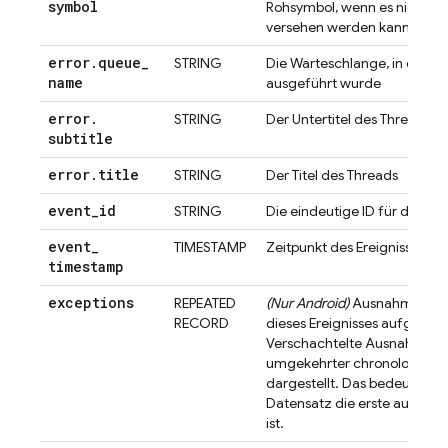
symbol
Rohsymbol, wenn es nicht mit
versehen werden kann
error
.
queue
_
STRING
Die Warteschlange, in der d
name
ausgeführt wurde
error
.
STRING
Der Untertitel des Threads
subtitle
error
.
title
STRING
Der Titel des Threads
event
_
id
STRING
Die eindeutige ID für das Ere
event
_
TIMESTAMP
Zeitpunkt des Ereignisses
timestamp
exceptions
REPEATED
(Nur Android)
Ausnahmen, di
RECORD
dieses Ereignisses aufgetret
Verschachtelte Ausnahmen 
umgekehrter chronologische
dargestellt. Das bedeutet, da
Datensatz die erste ausgel
ist.