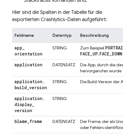
Stacktraces vorhanden sind.
Hier sind die Spalten in der Tabelle für die
exportierten
Crashlytics
-Daten aufgeführt:
Feldname
Datentyp
Beschreibung
app
_
PORTRAIT
LA
STRING
Zum Beispiel
,
orientation
FACE
_
UP
FACE
_
DOWN
,
usw.
application
DATENSATZ
Die App, durch die das Ereig
hervorgerufen wurde
application
.
STRING
Die Build-Version der App
build
_
version
application
.
STRING
display
_
version
blame
_
frame
DATENSATZ
Der Frame, der als Ursache 
oder Fehlers identifiziert wu