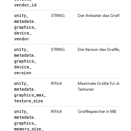
vendor
_
id
unity
_
STRING
Der Anbieter des Grafikgerä
metadata
.
graphics
_
device
_
vendor
unity
_
STRING
Die Version des Grafikgeräts
metadata
.
graphics
_
device
_
version
unity
_
INT64
Maximale Größe für das Ren
metadata
.
Texturen
graphics
_
max
_
texture
_
size
unity
_
INT64
Grafikspeicher in MB
metadata
.
graphics
_
memory
_
size
_