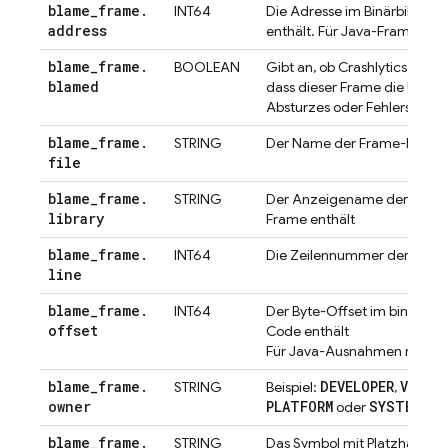
blame
_
frame
.
INT64
Die Adresse im Binärbild, di
address
enthält. Für Java-Frames nic
blame
_
frame
.
BOOLEAN
Gibt an, ob
Crashlytics
festge
blamed
dass dieser Frame die Ursac
Absturzes oder Fehlers ist.
blame
_
frame
.
STRING
Der Name der Frame-Datei
file
blame
_
frame
.
STRING
Der Anzeigename der Bibliot
library
Frame enthält
blame
_
frame
.
INT64
Die Zeilennummer der Datei
line
blame
_
frame
.
INT64
Der Byte-Offset im binären 
offset
Code enthält
Für Java-Ausnahmen nicht f
blame
_
frame
.
DEVELOPER
VENDO
STRING
Beispiel:
,
owner
PLATFORM
SYSTEM
oder
blame
_
frame
.
STRING
Das Symbol mit Platzhaltern