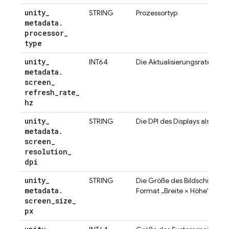
unity
_
STRING
Prozessortyp
metadata
.
processor
_
type
unity
_
INT64
Die Aktualisierungsrate des D
metadata
.
screen
_
refresh
_
rate
_
hz
unity
_
STRING
Die DPI des Displays als Gl
metadata
.
screen
_
resolution
_
dpi
unity
_
STRING
Die Größe des Bildschirms in 
metadata
.
Format „Breite × Höhe“
screen
_
size
_
px