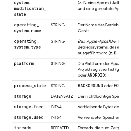
system
.
(z. B. eine App mit Jailbreak 
modification
_
U
und eine gerootete App ist
state
operating
_
STRING
Der Name des Betriebssyst
system
.
name
Gerät
operating
_
STRING
(Nur Apple-Apps)
Der Typ de
system
.
type
Betriebssystems, das auf d
IOS
M
ausgeführt wird (z. B.
,
platform
STRING
Die Plattform der App, wie si
Projekt registriert ist (gültig
ANDROID
oder
)
process
_
state
BACKGROUND
FOREGR
STRING
oder
storage
DATENSATZ
Der nichtflüchtige Speicher 
storage
.
free
INT64
Verbleibende Bytes des Spei
storage
.
used
INT64
Verwendeter Speicherplatz (
threads
REPEATED
Threads, die zum Zeitpunkt d