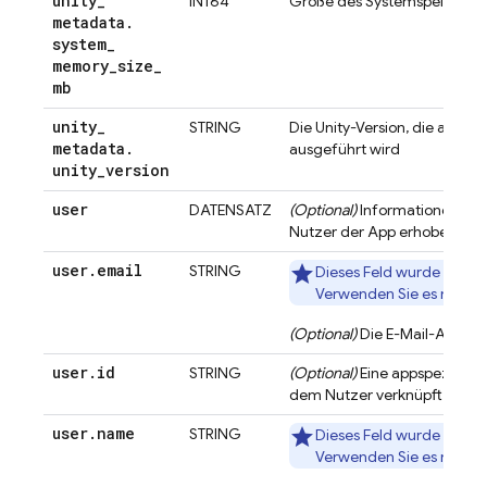
unity
_
INT64
Größe des Systemspeichers 
metadata
.
system
_
memory
_
size
_
mb
unity
_
STRING
Die Unity-Version, die auf d
metadata
.
ausgeführt wird
unity
_
version
user
DATENSATZ
(Optional)
Informationen, die
Nutzer der App erhoben we
user
.
email
STRING
Dieses Feld wurde eingest
Verwenden Sie es nicht.
(Optional)
Die E-Mail-Adress
user
.
id
STRING
(Optional)
Eine appspezifische
dem Nutzer verknüpft ist
user
.
name
STRING
Dieses Feld wurde eingest
Verwenden Sie es nicht.