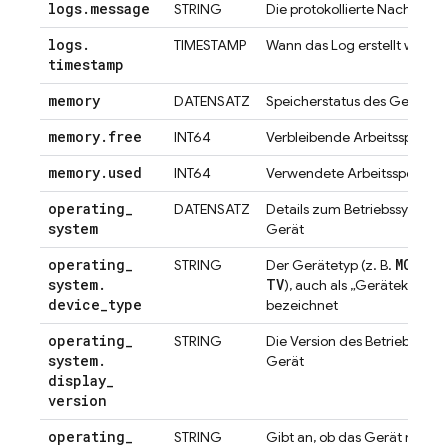
logs
.
message
STRING
Die protokollierte Nachricht
logs
.
TIMESTAMP
Wann das Log erstellt wurde
timestamp
memory
DATENSATZ
Speicherstatus des Geräts
memory
.
free
INT64
Verbleibende Arbeitsspeiche
memory
.
used
INT64
Verwendete Arbeitsspeicher
operating
_
DATENSATZ
Details zum Betriebssystem
system
Gerät
operating
_
MOBILE
STRING
Der Gerätetyp (z. B.
system
.
TV
), auch als „Gerätekatego
device
_
type
bezeichnet
operating
_
STRING
Die Version des Betriebssys
system
.
Gerät
display
_
version
operating
_
STRING
Gibt an, ob das Gerät manip