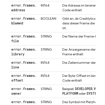
error
.
frames
.
INT64
Die Adresse im binären Imag
address
Code enthält
error
.
frames
.
BOOLEAN
Gibt an, ob
Crashlytics
festge
blamed
dass dieser Frame die Ursac
ist.
error
.
frames
.
STRING
Der Name der Frame-Datei
file
error
.
frames
.
STRING
Der Anzeigename der Bibliot
library
Frame enthält
error
.
frames
.
INT64
Die Zeilennummer der Datei
line
error
.
frames
.
INT64
Der Byte-Offset im binären 
offset
Code enthält
error
.
frames
.
DEVELOPER
VENDO
STRING
Beispiel:
,
owner
PLATFORM
SYSTEM
oder
error
.
frames
.
STRING
Das Symbol mit Platzhaltern