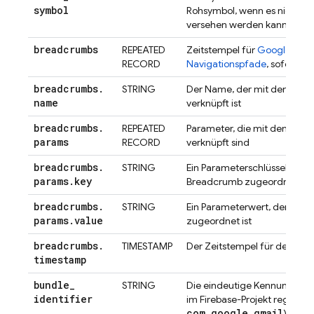
symbol
Rohsymbol, wenn es nicht mit
versehen werden kann
breadcrumbs
REPEATED
Zeitstempel für
Google Anal
RECORD
Navigationspfade
, sofern akt
breadcrumbs
.
STRING
Der Name, der mit dem Br
name
verknüpft ist
breadcrumbs
.
REPEATED
Parameter, die mit dem Br
params
RECORD
verknüpft sind
breadcrumbs
.
STRING
Ein Parameterschlüssel, der
params
.
key
Breadcrumb zugeordnet ist
breadcrumbs
.
STRING
Ein Parameterwert, der de
params
.
value
zugeordnet ist
breadcrumbs
.
TIMESTAMP
Der Zeitstempel für den Br
timestamp
bundle
_
STRING
Die eindeutige Kennung der 
identifier
im Firebase-Projekt registriert 
com.google.gmail
)