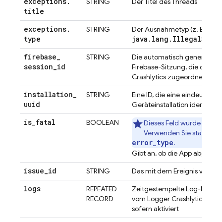
exceptions
.
STRING
Der Titel des Threads
title
exceptions
.
STRING
Der Ausnahmetyp (z. B.
type
java.lang.IllegalStat
firebase
_
STRING
Die automatisch generierte I
session
_
id
Firebase-Sitzung, die dem Er
Crashlytics
zugeordnet ist.
installation
_
STRING
Eine ID, die eine eindeutige 
uuid
Geräteinstallation identifizie
is
_
fatal
BOOLEAN
Dieses Feld wurde eingest
Verwenden Sie stattdes
error_type
.
Gibt an, ob die App abgestürz
issue
_
id
STRING
Das mit dem Ereignis verknü
logs
REPEATED
Zeitgestempelte Log-Nachri
RECORD
vom Logger
Crashlytics
gene
sofern aktiviert