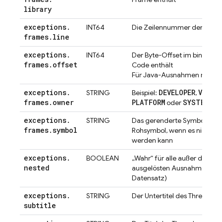
library
exceptions
.
INT64
Die Zeilennummer der Datei
frames
.
line
exceptions
.
INT64
Der Byte-Offset im binären 
frames
.
offset
Code enthält
Für Java-Ausnahmen nicht f
exceptions
.
DEVELOPER
VENDO
STRING
Beispiel:
,
frames
.
owner
PLATFORM
SYSTEM
oder
exceptions
.
STRING
Das gerenderte Symbol oder
frames
.
symbol
Rohsymbol, wenn es nicht g
werden kann
exceptions
.
BOOLEAN
„Wahr“ für alle außer der zul
nested
ausgelösten Ausnahme (also
Datensatz)
exceptions
.
STRING
Der Untertitel des Threads
subtitle