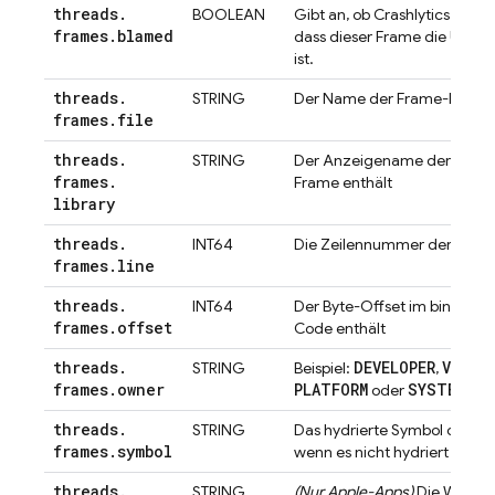
threads
.
BOOLEAN
Gibt an, ob
Crashlytics
festge
frames
.
blamed
dass dieser Frame die Ursac
ist.
threads
.
STRING
Der Name der Frame-Datei
frames
.
file
threads
.
STRING
Der Anzeigename der Bibliot
frames
.
Frame enthält
library
threads
.
INT64
Die Zeilennummer der Datei
frames
.
line
threads
.
INT64
Der Byte-Offset im binären 
frames
.
offset
Code enthält
threads
.
DEVELOPER
VENDO
STRING
Beispiel:
,
frames
.
owner
PLATFORM
SYSTEM
oder
threads
.
STRING
Das hydrierte Symbol oder d
frames
.
symbol
wenn es nicht hydriert werd
threads
.
STRING
(Nur Apple-Apps)
Die Wartesc