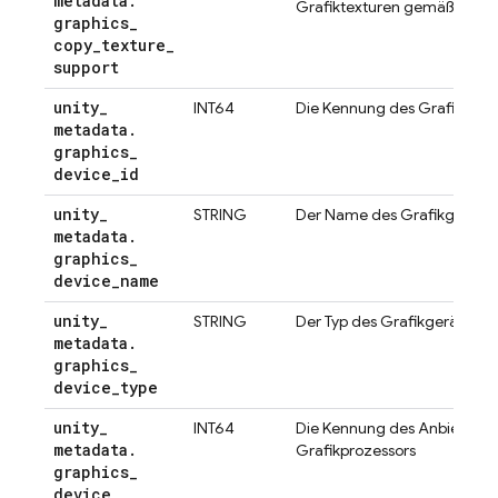
metadata
.
Grafiktexturen gemäß der
U
graphics
_
copy
_
texture
_
support
unity
_
INT64
Die Kennung des Grafikgerä
metadata
.
graphics
_
device
_
id
unity
_
STRING
Der Name des Grafikgeräts
metadata
.
graphics
_
device
_
name
unity
_
STRING
Der Typ des Grafikgeräts
metadata
.
graphics
_
device
_
type
unity
_
INT64
Die Kennung des Anbieters 
metadata
.
Grafikprozessors
graphics
_
device
_