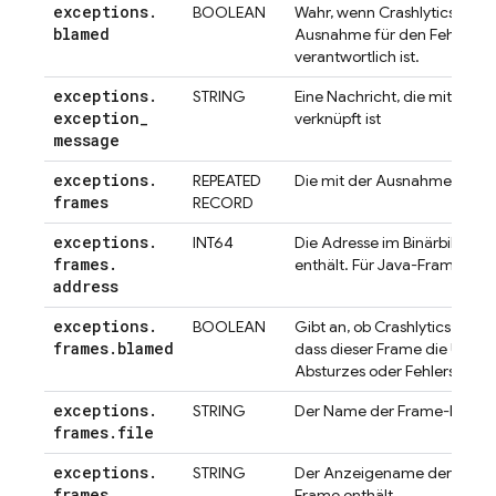
exceptions
.
BOOLEAN
Wahr, wenn
Crashlytics
festst
blamed
Ausnahme für den Fehler od
verantwortlich ist.
exceptions
.
STRING
Eine Nachricht, die mit der
exception
_
verknüpft ist
message
exceptions
.
REPEATED
Die mit der Ausnahme verkn
frames
RECORD
exceptions
.
INT64
Die Adresse im Binärbild, di
frames
.
enthält. Für Java-Frames nic
address
exceptions
.
BOOLEAN
Gibt an, ob
Crashlytics
festge
frames
.
blamed
dass dieser Frame die Ursac
Absturzes oder Fehlers ist.
exceptions
.
STRING
Der Name der Frame-Datei
frames
.
file
exceptions
.
STRING
Der Anzeigename der Bibliot
frames
.
Frame enthält