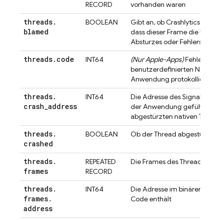
RECORD
vorhanden waren
threads
.
BOOLEAN
Gibt an, ob
Crashlytics
festge
blamed
dass dieser Frame die Ursac
Absturzes oder Fehlers ist.
threads
.
code
INT64
(Nur Apple-Apps)
Fehlercode
benutzerdefinierten NSError,
Anwendung protokolliert wu
threads
.
INT64
Die Adresse des Signals, da
crash
_
address
der Anwendung geführt hat. I
abgestürzten nativen Threa
threads
.
BOOLEAN
Ob der Thread abgestürzt is
crashed
threads
.
REPEATED
Die Frames des Threads
frames
RECORD
threads
.
INT64
Die Adresse im binären Imag
frames
.
Code enthält
address