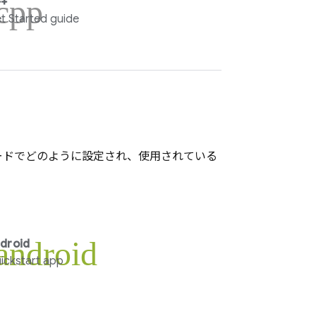
cpp
+
t Started guide
ードでどのように設定され、使用されている
android
droid
ickstart app