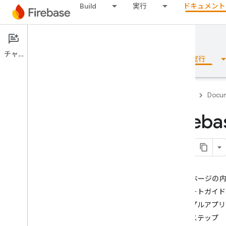
Build
実行
ドキュメント
Documentation
Remote Config
チャット
概要
基本
AI
Build
実行
Firebase
Docum
Fireb
概要
リリース
Test Lab
このページの
スタートガイド
App Distribution
サンプルアプリ
次のステップ
モニタリング