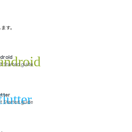
します。
android
droid
t Started guide
flutter
utter
t Started guide