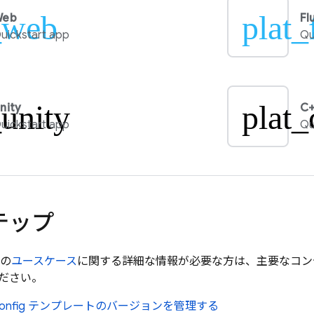
_web
plat_
Web
Fl
uickstart app
Qu
_unity
plat_
nity
C+
uickstart app
Qu
テップ
の
ユースケース
に関する詳細な情報が必要な方は、主要なコン
ださい。
onfig
テンプレートのバージョンを管理する