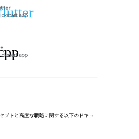
flutter
utter
ickstart app
cpp
+
ickstart app
セプトと高度な戦略に関する以下のドキュ