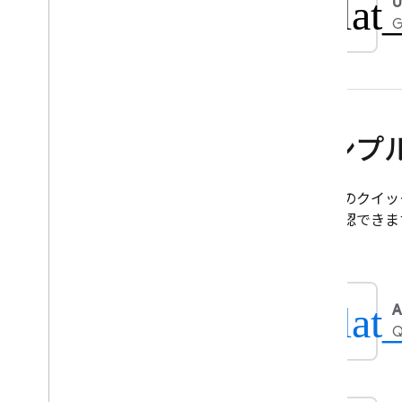
plat
U
アナリティクスで Remote Config
を使用する
G
Cloud Functions で拡張する
事例紹介
ロールアウト
パーソナライズ
サーバー環境
サンプ
料金、割り当て、制限
ソリューション
これらのクイッ
Cloud Functions と Vertex AI でサ
かを確認できま
ーバーサイドの Remote Config
を使用する
Remote Config を使用して
Firebase AI Logic アプリを動
的に更新する
plat
A
Q
API リファレンス
トラブルシューティングとよくあ
る質問