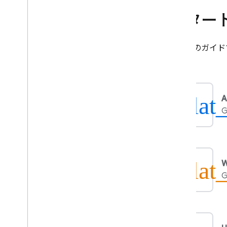
Crashlytics
スター
Performance Monitoring
これらのガイド
繰り返す
Remote Config
はじめに
plat
A
使ってみる
G
リアルタイム Remote Config に
ついて
ユースケースを確認する
パラメータと条件を理解する
plat
Remote Config テンプレートを管
G
理する
プログラムで Remote Config を
変更する
読み込み方法を確認する