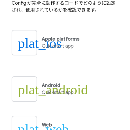
Config
が完全に動作するコードでどのように設定
され、使用されているかを確認できます。
plat_ios
Apple platforms
Quickstart app
plat_android
Android
Quickstart app
plat_web
Web