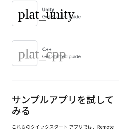
plat_unity
Unity
Get Started guide
plat_cpp
C++
Get Started guide
サンプルアプリを試して
みる
これらのクイックスタート アプリでは、
Remote