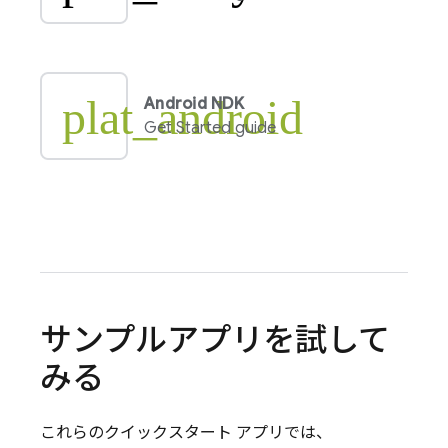
plat_android
Android NDK
Get Started guide
サンプルアプリを試して
みる
これらのクイックスタート アプリでは、