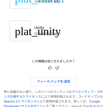
Quickstart app
plat_unity
Unity
Quickstart app
この情報は役に立ちましたか？
フィードバックを送信
特に記載のない限り、このページのコンテンツは
クリエイティブ・コモ
ンズの表示 4.0 ライセンス
により使用許諾されます。コードサンプルは
Apache 2.0 ライセンス
により使用許諾されます。詳しくは、
Google
Developers サイトのポリシー
をご覧ください。Java は Oracle および