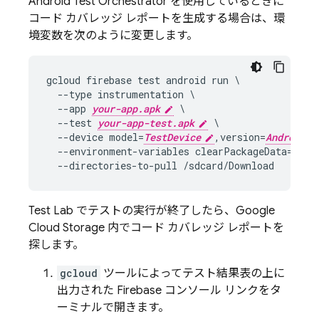
Android Test Orchestrator を使用しているときに
コード カバレッジ レポートを生成する場合は、環
境変数を次のように変更します。
gcloud firebase test android run \

  --type instrumentation \

  --app 
your-app.apk
 \

  --test 
your-app-test.apk
 \

  --device model=
TestDevice
,version=
AndroidVe
  --environment-variables clearPackageData=true
Test Lab
でテストの実行が終了したら、
Google
Cloud Storage
内でコード カバレッジ レポートを
探します。
gcloud
ツールによってテスト結果表の上に
出力された
Firebase
コンソール リンクをタ
ーミナルで開きます。