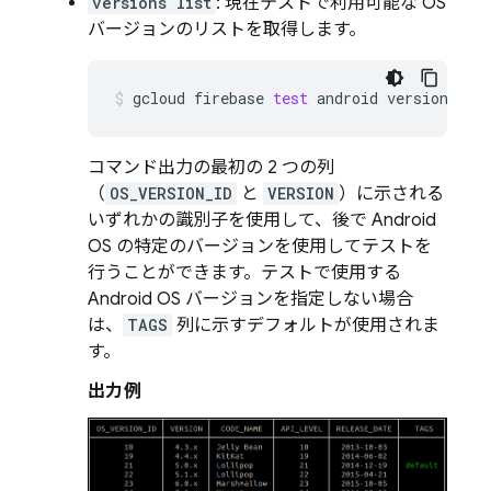
versions list
: 現在テストで利用可能な OS
バージョンのリストを取得します。
gcloud
firebase
test
android
versions
li
コマンド出力の最初の 2 つの列
（
OS_VERSION_ID
と
VERSION
）に示される
いずれかの識別子を使用して、後で Android
OS の特定のバージョンを使用してテストを
行うことができます。テストで使用する
Android OS バージョンを指定しない場合
は、
TAGS
列に示すデフォルトが使用されま
す。
出力例