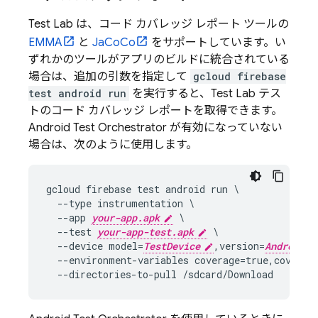
Test Lab
は、コード カバレッジ レポート ツールの
EMMA
と
JaCoCo
をサポートしています。い
ずれかのツールがアプリのビルドに統合されている
場合は、追加の引数を指定して
gcloud firebase
test android run
を実行すると、
Test Lab
テス
トのコード カバレッジ レポートを取得できます。
Android Test Orchestrator が有効になっていない
場合は、次のように使用します。
gcloud firebase test android run \

  --type instrumentation \

  --app 
your-app.apk
 \

  --test 
your-app-test.apk
 \

  --device model=
TestDevice
,version=
AndroidVe
  --environment-variables coverage=true,coverage