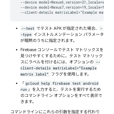
  --device model=Nexus6,version=21,locale=en,ori
  --device model=Nexus7,version=19,locale=fr,ori
--test
でテスト APK が指定された場合、
-
-type
インストルメンテーション パラメータ
が暗黙のうちに指定されます。
Firebase
コンソールでテスト マトリックスを
見つけやすくするために、テスト マトリック
スにラベルを付けるには、オプションの
--
client-details matrixLabel="Example
matrix label"
フラグを使用します。
「
gcloud help firebase test android
run
」を入力すると、テストを実行するため
のコマンドライン オプションをすべて表示で
きます。
コマンドラインにこれらの引数を指定する代わり