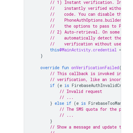
// 1) Instant verification. In som
//    instantly verified without ne
//    code. You can disable this f
//    PhoneAuthOptions.builder#req
//    the options to pass to Phone
// 2) Auto-retrieval. On some devi
//    automatically detect the inc
//    verification without user act
this
@MainActivity.credential
=
cre
}
override
fun
onVerificationFailed
(
e
:
F
// This callback is invoked in res
// verification, like an incorrect
if
(
e
is
FirebaseAuthInvalidCreden
// Invalid request
// ...
}
else
if
(
e
is
FirebaseTooManyReq
// The SMS quota for the proje
// ...
}
// Show a message and update the U
// ...