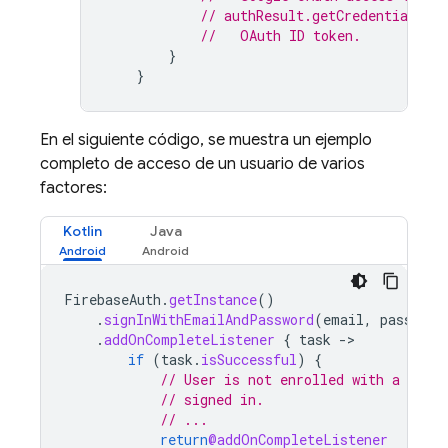
// authResult.getCredential().
//   OAuth ID token.
}
}
En el siguiente código, se muestra un ejemplo
completo de acceso de un usuario de varios
factores:
Kotlin
Java
FirebaseAuth
.
getInstance
()
.
signInWithEmailAndPassword
(
email
,
password
.
addOnCompleteListener
{
task
-
if
(
task
.
isSuccessful
)
{
// User is not enrolled with a secon
// signed in.
// ...
return
@addOnCompleteListener