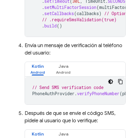
.
setTimeout
(
30L
,
TimeUnit
.
SECONDS
)
.
setMultiFactorSession
(
multiFactorReso
.
setCallbacks
(
callbacks
)
// Optionally
// .requireSmsValidation(true)
.
build
()
Envía un mensaje de verificación al teléfono
del usuario:
Kotlin
Java
// Send SMS verification code
PhoneAuthProvider
.
verifyPhoneNumber
(
phoneA
Después de que se envíe el código SMS,
pídele al usuario que lo verifique:
Kotlin
Java