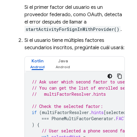
Si el primer factor del usuario es un
proveedor federado, como OAuth, detecta
el error después de llamar a
startActivityForSignInWithProvider()
.
Si el usuario tiene múltiples factores
secundarios inscritos, pregúntale cuál usará:
Kotlin
Java
// Ask user which second factor to use.
// You can get the list of enrolled second
//   multiFactorResolver.hints
// Check the selected factor:
if
(
multiFactorResolver
.
hints
[
selectedInde
===
PhoneMultiFactorGenerator
.
FACTOR_I
)
{
// User selected a phone second factor.
val
selectedHint
=