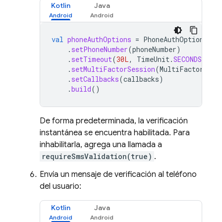
Kotlin
Java
val
phoneAuthOptions
=
PhoneAuthOptions
.
ne
.
setPhoneNumber
(
phoneNumber
)
.
setTimeout
(
30L
,
TimeUnit
.
SECONDS
)
.
setMultiFactorSession
(
MultiFactorSess
.
setCallbacks
(
callbacks
)
.
build
()
De forma predeterminada, la verificación
instantánea se encuentra habilitada. Para
inhabilitarla, agrega una llamada a
requireSmsValidation(true)
.
Envía un mensaje de verificación al teléfono
del usuario:
Kotlin
Java