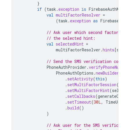
}
if
(
task
.
exception
is
FirebaseAuthMulti
val
multiFactorResolver
=
(
task
.
exception
as
FirebaseAuth
// Ask user which second factor to 
// the selected hint:
val
selectedHint
=
multiFactorResolver
.
hints
[
selec
// Send the SMS verification code.
PhoneAuthProvider
.
verifyPhoneNumber
PhoneAuthOptions
.
newBuilder
()
.
setActivity
(
this
)
.
setMultiFactorSession
(
mult
.
setMultiFactorHint
(
selecte
.
setCallbacks
(
generateCallb
.
setTimeout
(
30L
,
TimeUnit
.
S
.
build
()
)
// Ask user for the SMS verification