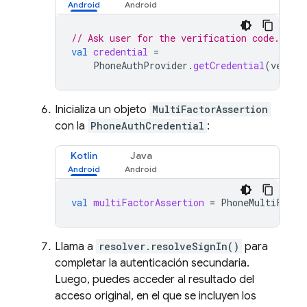
// Ask user for the verification code. The
val
credential
=
PhoneAuthProvider
.
getCredential
(
verifi
Inicializa un objeto
MultiFactorAssertion
con la
PhoneAuthCredential
:
Kotlin
Java
val
multiFactorAssertion
=
PhoneMultiFacto
Llama a
resolver.resolveSignIn()
para
completar la autenticación secundaria.
Luego, puedes acceder al resultado del
acceso original, en el que se incluyen los