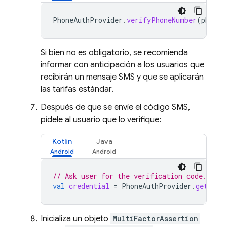
PhoneAuthProvider
.
verifyPhoneNumber
(
phoneA
Si bien no es obligatorio, se recomienda
informar con anticipación a los usuarios que
recibirán un mensaje SMS y que se aplicarán
las tarifas estándar.
Después de que se envíe el código SMS,
pídele al usuario que lo verifique:
Kotlin
Java
// Ask user for the verification code.
val
credential
=
PhoneAuthProvider
.
getCred
Inicializa un objeto
MultiFactorAssertion