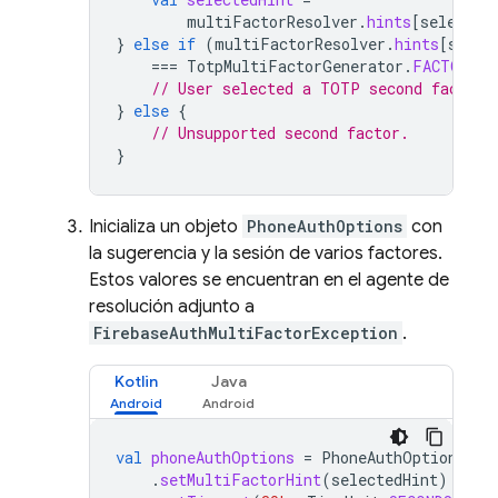
multiFactorResolver
.
hints
[
selected
}
else
if
(
multiFactorResolver
.
hints
[
selec
===
TotpMultiFactorGenerator
.
FACTOR_ID
// User selected a TOTP second factor.
}
else
{
// Unsupported second factor.
}
Inicializa un objeto
PhoneAuthOptions
con
la sugerencia y la sesión de varios factores.
Estos valores se encuentran en el agente de
resolución adjunto a
FirebaseAuthMultiFactorException
.
Kotlin
Java
val
phoneAuthOptions
=
PhoneAuthOptions
.
ne
.
setMultiFactorHint
(
selectedHint
)