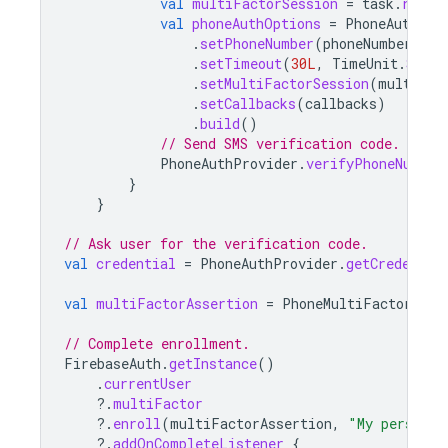
val
multiFactorSession
=
task
.
resul
val
phoneAuthOptions
=
PhoneAuthOpt
.
setPhoneNumber
(
phoneNumber
)
.
setTimeout
(
30L
,
TimeUnit
.
SECON
.
setMultiFactorSession
(
multiFac
.
setCallbacks
(
callbacks
)
.
build
()
// Send SMS verification code.
PhoneAuthProvider
.
verifyPhoneNumber
}
}
// Ask user for the verification code.
val
credential
=
PhoneAuthProvider
.
getCredentia
val
multiFactorAssertion
=
PhoneMultiFactorGene
// Complete enrollment.
FirebaseAuth
.
getInstance
()
.
currentUser
?.
multiFactor
?.
enroll
(
multiFactorAssertion
,
"My personal
?.
addOnCompleteListener
{