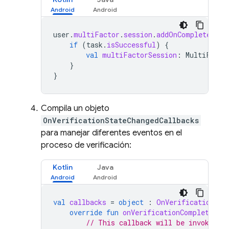
user
.
multiFactor
.
session
.
addOnCompleteList
if
(
task
.
isSuccessful
)
{
val
multiFactorSession
:
MultiFacto
}
}
Compila un objeto
OnVerificationStateChangedCallbacks
para manejar diferentes eventos en el
proceso de verificación:
Kotlin
Java
val
callbacks
=
object
:
OnVerificationSta
override
fun
onVerificationCompleted
(
c
// This callback will be invoked i