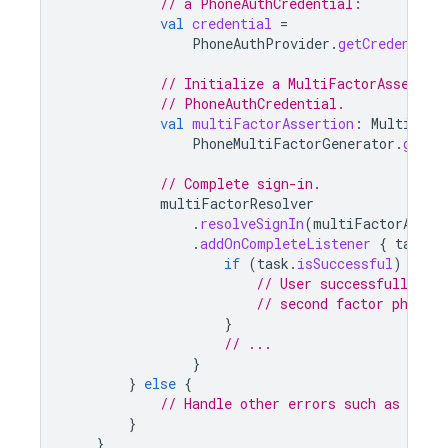
// a PhoneAuthCredential:
val
credential
=
PhoneAuthProvider
.
getCredential
// Initialize a MultiFactorAssertio
// PhoneAuthCredential.
val
multiFactorAssertion
:
MultiFact
PhoneMultiFactorGenerator
.
getAs
// Complete sign-in.
multiFactorResolver
.
resolveSignIn
(
multiFactorAsser
.
addOnCompleteListener
{
task
-
if
(
task
.
isSuccessful
)
{
// User successfully sig
// second factor phone 
}
// ...
}
}
else
{
// Handle other errors such as wrong
}
}