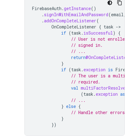
FirebaseAuth
.
getInstance
()
.
signInWithEmailAndPassword
(
email
,
pas
.
addOnCompleteListener
(
OnCompleteListener
{
task
-
if
(
task
.
isSuccessful
)
{
// User is not enrolled wit
// signed in.
// ...
return
@OnCompleteListener
}
if
(
task
.
exception
is
Firebase
// The user is a multi-fac
// required.
val
multiFactorResolver
=
(
task
.
exception
as
Fir
// ...
}
else
{
// Handle other errors, suc
}
})