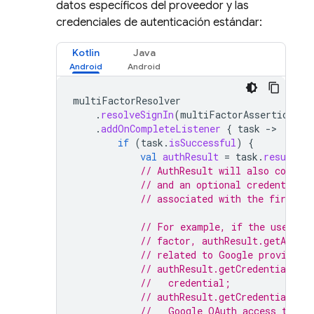
datos específicos del proveedor y las
credenciales de autenticación estándar:
Kotlin
Java
multiFactorResolver
.
resolveSignIn
(
multiFactorAssertion
)
.
addOnCompleteListener
{
task
-
if
(
task
.
isSuccessful
)
{
val
authResult
=
task
.
result
// AuthResult will also contain
// and an optional credential 
// associated with the first fa
// For example, if the user si
// factor, authResult.getAddit
// related to Google provider 
// authResult.getCredential() 
//   credential;
// authResult.getCredential().
//   Google OAuth access token