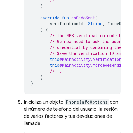
}
override
fun
onCodeSent
(
verificationId
:
String
,
forceResen
)
{
// The SMS verification code has b
// We now need to ask the user to e
// credential by combining the cod
// Save the verification ID and res
this
@MainActivity.verificationId
=
this
@MainActivity.forceResendingTo
// ...
}
}
Inicializa un objeto
PhoneInfoOptions
con
el número de teléfono del usuario, la sesión
de varios factores y tus devoluciones de
llamada: