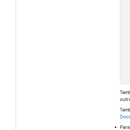
Tamb
outr
Tamb
Docu
Para