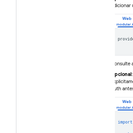
adicionar
Sessões de service worker
Práticas recomendadas para
Web
fluxos de sign
In
With
Redirect
C++
Unity
provid
Admin
Configurar provedores de
identidade OAuth de maneira
programática
Consulte 
Configurar provedores de
Opcional
autenticação usando a CLI do
Firebase
explicita
Personalizar gerenciador de
Auth antes
ações de e-mail
Ampliar com Cloud Functions
Web
Estender com funções de
bloqueio
import
Enviar domínios personalizados
por e-mail