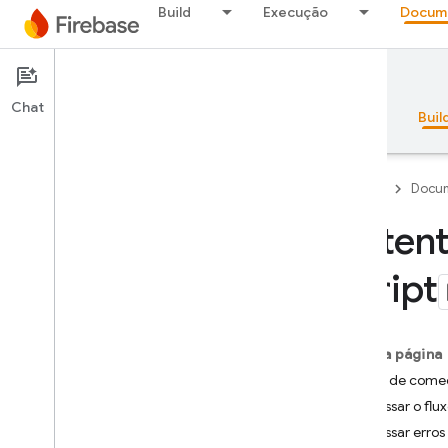
Build
Execução
Docum
Documentation
Authentication
Chat
Visão geral
Princípios básicos
AI
Buil
Firebase
Docum
Autent
Visão geral
Script
Pacote de emuladores
Nesta página
Authentication
Antes de come
Introdução
Processar o flu
Por onde começo?
Processar erros
Usuários em projetos do Firebase