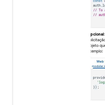
const
Estudos de caso
auth
.
l
Limites de uso
// To 
// aut
Verificação do número de
telefone
Opcional
App Check
solicitaç
objeto qu
SQL Connect
exemplo:
Cloud Firestore
Web
Realtime Database
provid
'log
Storage
});
Regras de segurança