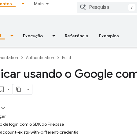
entos
Mais
/
d
Execução
Referência
Exemplos
entation
Authentication
Build
icar usando o Google co
çar
xo de login com o SDK do Firebase
 account-exists-with-different-credential