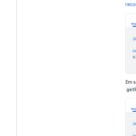
rec
i
c
s
Em s
get
i
c