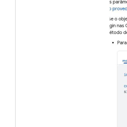
App Hosting
Os parâme
do proved
Hosting
Use o obj
login nas
Cloud Functions
método de
Para
Extensions
Firebase ML
PRODUTOS RELACIONADOS
i
Cloud Messaging
c
Remote Config
s