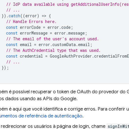
// IdP data available using getAdditionalUserInfo(res
// ...
}).
catch
((
error
)
=
>
{
// Handle Errors here.
const
errorCode
=
error
.
code
;
const
errorMessage
=
error
.
message
;
// The email of the user's account used.
const
email
=
error
.
customData
.
email
;
// The AuthCredential type that was used.
const
credential
=
GoogleAuthProvider
.
credentialFrom
// ...
});
ém é possível recuperar o token de OAuth do provedor do 
os dados usando as APIs do Google.
ém é aqui que você identifica e corrige erros. Para conferir 
mentos de referência de autenticação
.
 redirecionar os usuários à página de login, chame
signInWi