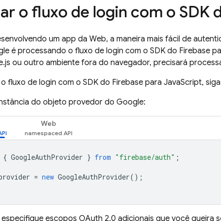
ar o fluxo de login com o SDK 
esenvolvendo um app da Web, a maneira mais fácil de autenti
e é processando o fluxo de login com o SDK do Firebase par
.js ou outro ambiente fora do navegador, precisará processa
o fluxo de login com o SDK do Firebase para JavaScript, siga
instância do objeto provedor do Google:
Web
{
GoogleAuthProvider
}
from
"firebase/auth"
;
provider
=
new
GoogleAuthProvider
();
: especifique escopos OAuth 2.0 adicionais que você queira s