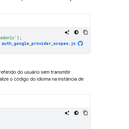
eadonly'
);
auth_google_provider_scopes
.
js
referido do usuário sem transmitir
lize o código do idioma na instância de