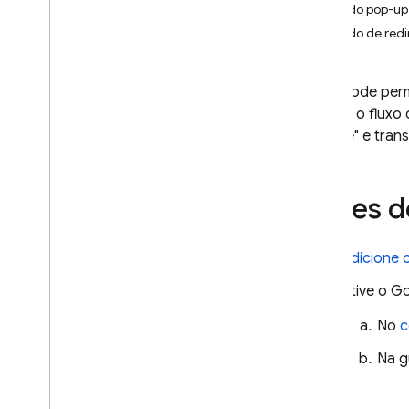
Modo pop-up
i
OS+
Modo de red
Android
Flutter
Você pode perm
Web
realizar o flux
Fazer login com uma IU pré-
criada
Google" e trans
Começar
Gerenciar usuários
Antes 
Autenticação com senha
Autenticação de link de e-mail
Fazer login com o Google
Adicione 
Login do Facebook
Ative o G
Fazer login com a Apple
Twitter
No
c
Git
Hub
Na g
Microsoft
Yahoo