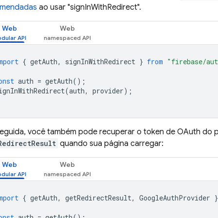
omendadas
ao usar "signInWithRedirect".
Web
Web
mport
{
getAuth
,
signInWithRedirect
}
from
"firebase/au
onst
auth
=
getAuth
();
ignInWithRedirect
(
auth
,
provider
);
eguida, você também pode recuperar o token de OAuth do 
RedirectResult
quando sua página carregar:
Web
Web
mport
{
getAuth
,
getRedirectResult
,
GoogleAuthProvider
}
onst
auth
=
getAuth
();