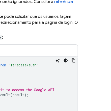
e serão ignorados. Consulte a
referência
ê pode solicitar que os usuários façam
edirecionamento para a página de login. O
p
:
from
"firebase/auth"
;
 it to access the Google API.
Result
(
result
);