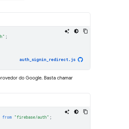
th"
;
auth_signin_redirect
.
js
provedor do Google. Basta chamar
from
"firebase/auth"
;