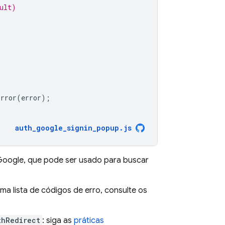
ult)
Error
(
error
);
auth_google_signin_popup
.
js
Google, que pode ser usado para buscar
uma lista de códigos de erro, consulte os
thRedirect
: siga as
práticas