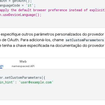
auth
=
getAuth
();
anguageCode
=
'it'
;
apply the default browser preference instead of explicit
h.useDeviceLanguage();
: especifique outros parâmetros personalizados do provedor
ão de OAuth. Para adicioná-los, chame
setCustomParameters
e tenha a chave especificada na documentação do provedor 
Web
er
.
setCustomParameters
({
in_hint'
:
'user@example.com'