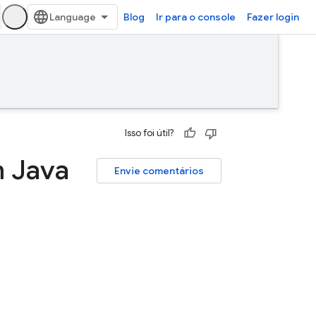
Blog
Ir para o console
Fazer login
Isso foi útil?
m Java
Envie comentários