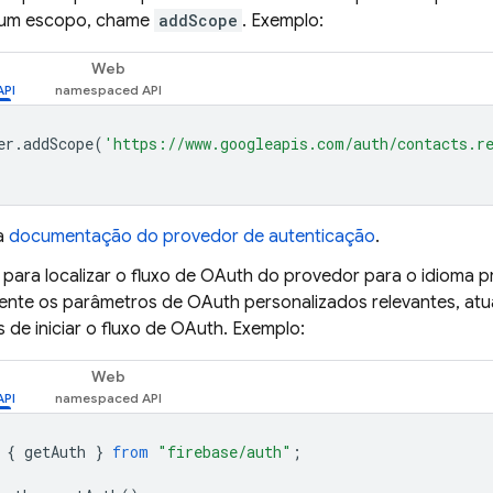
 um escopo, chame
addScope
. Exemplo:
Web
er
.
addScope
(
'https://www.googleapis.com/auth/contacts.r
a
documentação do provedor de autenticação
.
: para localizar o fluxo de OAuth do provedor para o idioma p
mente os parâmetros de OAuth personalizados relevantes, atua
 de iniciar o fluxo de OAuth. Exemplo:
Web
{
getAuth
}
from
"firebase/auth"
;