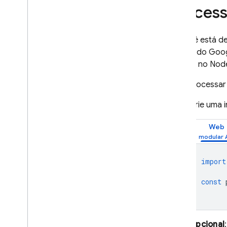
Número de telefone
Process
Open
ID Connect
SAML
Se você está d
Usar um sistema de
contas do Googl
autenticação personalizado
usuário no Node
Autenticação anônima
Autenticação multifator por
Para processar 
SMS
Autenticação multifator por
Crie uma 
TOTP
Vincular vários provedores de
Web
autenticação
Personalizar dependências
OAuth Sign-In para Cordova
import
Fazer o login de usuários
const
usando uma extensão do
Chrome
Persistência do estado do Auth
Como transmitir o estado nas
Opcional
ações de e-mail