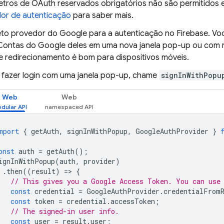
tros de OAuth reservados obrigatórios não são permitidos 
or de autenticação
para saber mais.
eto provedor do Google para a autenticação no Firebase. Voc
 Contas do Google deles em uma nova janela pop-up ou com r
 redirecionamento é bom para dispositivos móveis.
 fazer login com uma janela pop-up, chame
signInWithPopu
Web
Web
mport
{
getAuth
,
signInWithPopup
,
GoogleAuthProvider
}
onst
auth
=
getAuth
();
ignInWithPopup
(
auth
,
provider
)
.
then
((
result
)
=
>
{
// This gives you a Google Access Token. You can use
const
credential
=
GoogleAuthProvider
.
credentialFrom
const
token
=
credential
.
accessToken
;
// The signed-in user info.
const
user
=
result
.
user
;