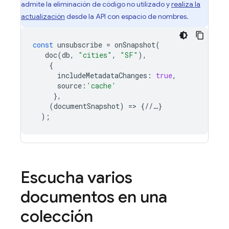
admite la eliminación de código no utilizado y
realiza la
actualización
desde la API con espacio de nombres.
const
unsubscribe
=
onSnapshot
(
doc
(
db
,
"cities"
,
"SF"
),
{
includeMetadataChanges
:
true
,
source
:
'cache'
},
(
documentSnapshot
)
=>
{
//
…
}
);
Escucha varios
documentos en una
colección