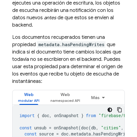
ejecutes una operación de escritura, los objetos
de escucha recibirán una notificación con los
datos nuevos
antes
de que estos se envíen al
backend.
Los documentos recuperados tienen una
propiedad
metadata.hasPendingWrites
que
indica si el documento tiene cambios locales que
todavía no se escribieron en el backend. Puedes
usar esta propiedad para determinar el origen de
los eventos que recibe tu objeto de escucha de
instantáneas:
Web
Web
Más
import
{
doc
,
onSnapshot
}
from
"firebase/fires
const
unsub
=
onSnapshot
(
doc
(
db
,
"cities"
,
"SF"
const
source
=
doc
.
metadata
.
hasPendingWrites