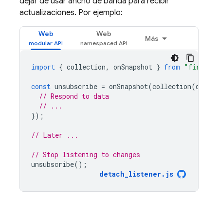
dejar de usar ancho de banda para recibir
actualizaciones. Por ejemplo:
Web
Web
Más
import
{
collection
,
onSnapshot
}
from
"firebas
const
unsubscribe
=
onSnapshot
(
collection
(
db
,
"
// Respond to data
// ...
});
// Later ...
// Stop listening to changes
unsubscribe
();
detach_listener
.
js