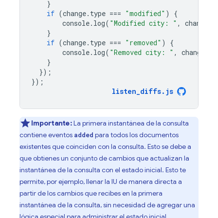
}
if
(
change
.
type
===
"modified"
)
{
console
.
log
(
"Modified city: "
,
change
.
d
}
if
(
change
.
type
===
"removed"
)
{
console
.
log
(
"Removed city: "
,
change
.
do
}
});
});
listen_diffs
.
js
Importante:
La primera instantánea de la consulta
contiene eventos
para todos los documentos
added
existentes que coinciden con la consulta. Esto se debe a
que obtienes un conjunto de cambios que actualizan la
instantánea de la consulta con el estado inicial. Esto te
permite, por ejemplo, llenar la IU de manera directa a
partir de los cambios que recibes en la primera
instantánea de la consulta, sin necesidad de agregar una
lógica especial para administrar el estado inicial.