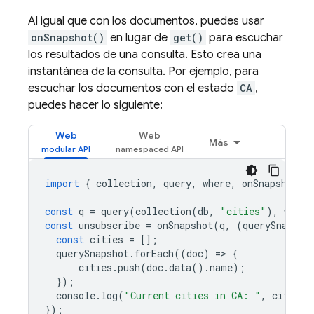
Al igual que con los documentos, puedes usar
onSnapshot()
en lugar de
get()
para escuchar
los resultados de una consulta. Esto crea una
instantánea de la consulta. Por ejemplo, para
escuchar los documentos con el estado
CA
,
puedes hacer lo siguiente:
Web
Web
Más
import
{
collection
,
query
,
where
,
onSnapshot
}
const
q
=
query
(
collection
(
db
,
"cities"
),
where
const
unsubscribe
=
onSnapshot
(
q
,
(
querySnapsho
const
cities
=
[];
querySnapshot
.
forEach
((
doc
)
=
>
{
cities
.
push
(
doc
.
data
().
name
);
});
console
.
log
(
"Current cities in CA: "
,
cities
.
});