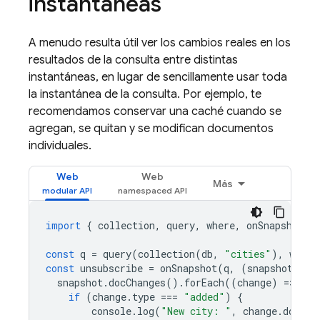
instantáneas
A menudo resulta útil ver los cambios reales en los
resultados de la consulta entre distintas
instantáneas, en lugar de sencillamente usar toda
la instantánea de la consulta. Por ejemplo, te
recomendamos conservar una caché cuando se
agregan, se quitan y se modifican documentos
individuales.
Web
Web
Más
import
{
collection
,
query
,
where
,
onSnapshot
}
const
q
=
query
(
collection
(
db
,
"cities"
),
where
const
unsubscribe
=
onSnapshot
(
q
,
(
snapshot
)
=
>
snapshot
.
docChanges
().
forEach
((
change
)
=
>
{
if
(
change
.
type
===
"added"
)
{
console
.
log
(
"New city: "
,
change
.
doc
.
da