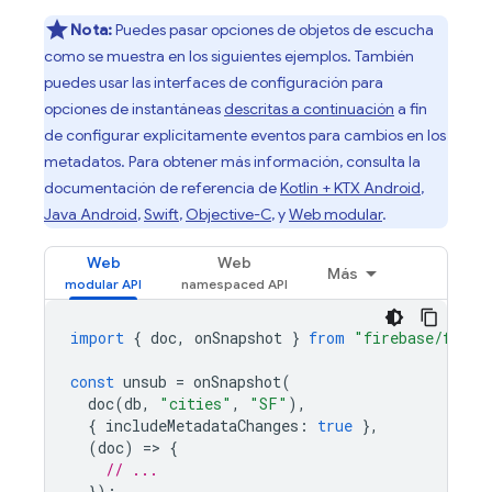
Nota:
Puedes pasar opciones de objetos de escucha
como se muestra en los siguientes ejemplos. También
puedes usar las interfaces de configuración para
opciones de instantáneas
descritas a continuación
a fin
de configurar explícitamente eventos para cambios en los
metadatos. Para obtener más información, consulta la
documentación de referencia de
Kotlin + KTX Android
,
Java Android
,
Swift
,
Objective-C
, y
Web modular
.
Web
Web
Más
import
{
doc
,
onSnapshot
}
from
"firebase/fires
const
unsub
=
onSnapshot
(
doc
(
db
,
"cities"
,
"SF"
),
{
includeMetadataChanges
:
true
},
(
doc
)
=
>
{
// ...
});