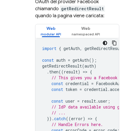
OAuth del provider Facebook
chiamando
getRedirectResult
quando la pagina viene caricata:
Web
Web
import
{
getAuth
,
getRedirectResult
,
const
auth
=
getAuth
();
getRedirectResult
(
auth
)
.
then
((
result
)
=
>
{
// This gives you a Facebook Acce
const
credential
=
FacebookAuthPr
const
token
=
credential
.
accessTo
const
user
=
result
.
user
;
// IdP data available using getAd
// ...
}).
catch
((
error
)
=
>
{
// Handle Errors here.
const
errorCode
=
error
.
code
;