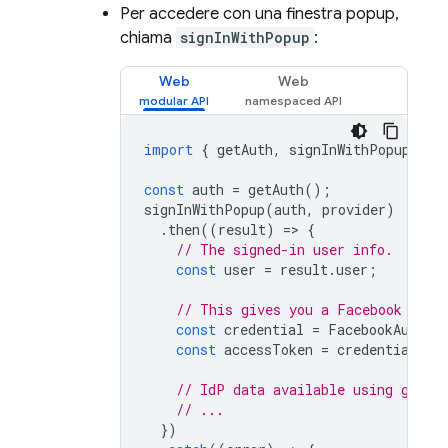
Per accedere con una finestra popup,
chiama
signInWithPopup
:
Web
Web
import
{
getAuth
,
signInWithPopup
,
Fa
const
auth
=
getAuth
();
signInWithPopup
(
auth
,
provider
)
.
then
((
result
)
=
>
{
// The signed-in user info.
const
user
=
result
.
user
;
// This gives you a Facebook Acce
const
credential
=
FacebookAuthPr
const
accessToken
=
credential
.
ac
// IdP data available using getAd
// ...
})