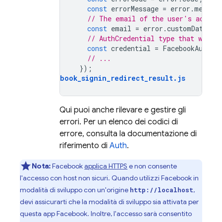
const
errorMessage
=
error
.
messag
// The email of the user's accoun
const
email
=
error
.
customData
.
em
// AuthCredential type that was us
const
credential
=
FacebookAuthPr
// ...
});
auth_facebook_signin_redirect_result
.
js
Qui puoi anche rilevare e gestire gli
errori. Per un elenco dei codici di
errore, consulta la documentazione di
riferimento di
Auth
.
Nota:
Facebook
applica HTTPS
e non consente
l'accesso con host non sicuri. Quando utilizzi Facebook in
modalità di sviluppo con un'origine
,
http://localhost
devi assicurarti che la modalità di sviluppo sia attivata per
questa app Facebook. Inoltre, l'accesso sarà consentito