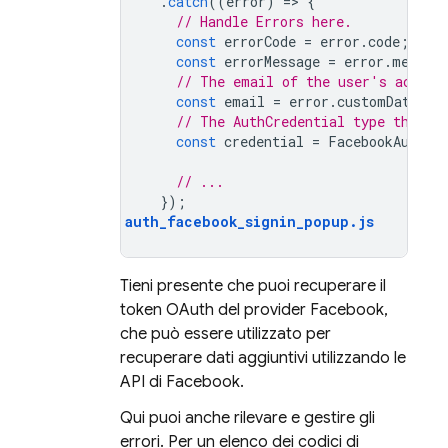
.
catch
((
error
)
=
>
{
// Handle Errors here.
const
errorCode
=
error
.
code
;
const
errorMessage
=
error
.
messag
// The email of the user's accoun
const
email
=
error
.
customData
.
em
// The AuthCredential type that w
const
credential
=
FacebookAuthPr
// ...
});
auth_facebook_signin_popup
.
js
Tieni presente che puoi recuperare il
token OAuth del provider Facebook,
che può essere utilizzato per
recuperare dati aggiuntivi utilizzando le
API di Facebook.
Qui puoi anche rilevare e gestire gli
errori. Per un elenco dei codici di