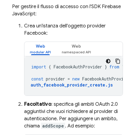
Per gestire il flusso di accesso con l'SDK Firebase
JavaScript:
Crea un'istanza dell'oggetto provider
Facebook:
Web
Web
import
{
FacebookAuthProvider
}
from
"fire
const
provider
=
new
FacebookAuthProvider
(
auth_facebook_provider_create
.
js
Facoltativo
: specifica gli ambiti OAuth 2.0
aggiuntivi che vuoi richiedere al provider di
autenticazione. Per aggiungere un ambito,
chiama
addScope
. Ad esempio: