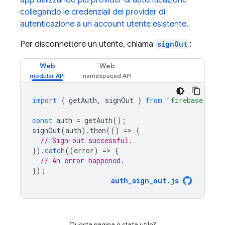
app utilizzando più provider di autenticazione
collegando le credenziali del provider di
autenticazione a un account utente esistente.
Per disconnettere un utente, chiama
signOut
:
Web
Web
import
{
getAuth
,
signOut
}
from
"firebase/auth
const
auth
=
getAuth
();
signOut
(
auth
).
then
(()
=
>
{
// Sign-out successful.
}).
catch
((
error
)
=
>
{
// An error happened.
});
auth_sign_out
.
js
Questa pagina è stata utile?