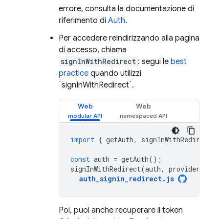
errore, consulta la documentazione di
riferimento di
Auth
.
Per accedere reindirizzando alla pagina
di accesso, chiama
signInWithRedirect
: segui le
best
practice
quando utilizzi
`signInWithRedirect`.
Web
Web
import
{
getAuth
,
signInWithRedirect
const
auth
=
getAuth
();
signInWithRedirect
(
auth
,
provider
);
auth_signin_redirect
.
js
Poi, puoi anche recuperare il token