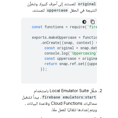
original
للمستند إلى أحرف كبيرة، وتخزِّن
النتيجة في الحقل
uppercase
للمستند.
const
functions
=
require
(
'firebase-func
exports
.
makeUppercase
=
functions
.
firest
.
onCreate
((
snap
,
context
)
=>
{
const
original
=
snap
.
data
()
.
origi
console
.
log
(
'Uppercasing'
,
context
const
uppercase
=
original
.
toUpper
return
snap
.
ref
.
set
({
uppercase
},
{
});
شغِّل
Local Emulator Suite
باستخدام
firebase emulators:start
. يبدأ تشغيل
محاكيات
Cloud Functions
وقاعدة البيانات ،
ويتم إعدادها تلقائيًا للعمل معًا.