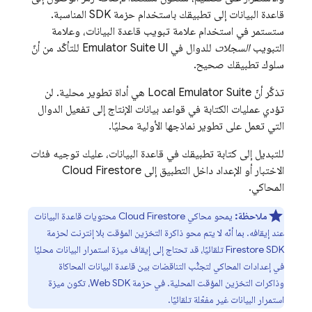
قاعدة البيانات إلى تطبيقك باستخدام حزمة SDK المناسبة.
ستستمر في استخدام علامة تبويب قاعدة البيانات، وعلامة
التبويب
السجلات
للدوال في
Emulator Suite UI
للتأكّد من أنّ
سلوك تطبيقك صحيح.
تذكَّر أنّ
Local Emulator Suite
هي أداة تطوير محلية. لن
تؤدي عمليات الكتابة في قواعد بيانات الإنتاج إلى تفعيل الدوال
التي تعمل على تطوير نماذجها الأولية محليًا.
للتبديل إلى كتابة تطبيقك في قاعدة البيانات، عليك توجيه فئات
الاختبار أو الإعداد داخل التطبيق إلى
Cloud Firestore
المحاكي.
ملاحظة:
يمحو محاكي
Cloud Firestore
محتويات قاعدة البيانات
عند إيقافه. بما أنّه لا يتم محو ذاكرة التخزين المؤقت بلا إنترنت لحزمة
Firestore SDK تلقائيًا، قد تحتاج إلى إيقاف ميزة استمرار البيانات محليًا
في إعدادات المحاكي لتجنُّب التناقضات بين قاعدة البيانات المحاكاة
وذاكرات التخزين المؤقت المحلية. في حزمة Web SDK، تكون ميزة
استمرار البيانات غير مفعّلة تلقائيًا.