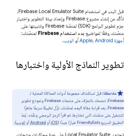
قبل البدء في استخدام
Firebase Local Emulator Suite
،
تأكَّد من إنشاء مشروع Firebase وإعداد بيئة التطوير واختيار
حِزم تطوير البرامج (SDK) لمنصّة Firebase وتثبيتها على
منصّتك وفقًا لمواضيع
بدء استخدام Firebase
لمنصّتك:
أجهزة Apple
Android
،
أو
الويب
.
تطوير النماذج الأولية واختبارها
ملاحظة:
قبل استكشاف مجموعة أدوات المحاكاة المحلية لـ
Firebase، ننصحك بالتعرّف على منتجات Firebase ونموذج تطوير
Firebase. بعد قراءة مقالة
البدء
لمنصّتك، نزِّل تطبيقًا سريعًا جاهزًا
للتشغيل على منصّتك التي تختارها، ثم اقرأ الرمز البرمجي ونفِّذه. يُعدّ
التطبيق السريع FriendlyEats خيارًا جيدًا (
iOS
أو
Android
أو
الويب
).
تحتوي
Local Emulator Suite
على عدة محاكيات منتجات،