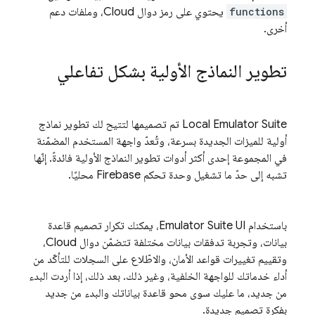
functions
يحتوي على رمز دوال Cloud، وملفات دعم
أخرى.
تطوير النماذج الأولية بشكل تفاعلي
Local Emulator Suite
تم تصميمها لتتيح لك تطوير نماذج
أولية للميزات الجديدة بسرعة، وتُعدّ واجهة المستخدم المضمّنة
في المجموعة إحدى أكثر أدوات تطوير النماذج الأولية فائدةً. إنّها
تشبه إلى حدّ ما تشغيل وحدة تحكم
Firebase
محليًا.
باستخدام
Emulator Suite UI
، يمكنك تكرار تصميم قاعدة
بيانات، وتجربة تدفقات بيانات مختلفة تتضمّن دوال Cloud،
وتقييم تغييرات قواعد الأمان، والاطّلاع على السجلات للتأكّد من
أداء خدماتك للواجهة الخلفية، وغير ذلك. بعد ذلك، إذا أردت البدء
من جديد، ما عليك سوى محو قاعدة بياناتك والبدء من جديد
بفكرة تصميم جديدة.