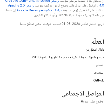
إنّ محتوى هذه الصفحة مرخّص بموجب
ترخيص Creative Commons Attribution
4.0‏
ما لم يُنصّ على خلاف ذلك، ونماذج الرموز مرخّصة بموجب
ترخيص Apache 2.0‏
.
للاطّلاع على التفاصيل، يُرجى مراجعة
سياسات موقع Google Developers‏
. إنّ Java
هي علامة تجارية مسجَّلة لشركة Oracle و/أو شركائها التابعين.
تاريخ التعديل الأخير: 2026-08-01 (حسب التوقيت العالمي المتفَّق عليه)
التعلّم
دلائل المطوّرين
مرجع واجهة برمجة التطبيقات وحزمة تطوير البرامج (SDK)
النماذج
المكتبات
GitHub
التواصل الاجتماعي
الاطّلاع على المدونة