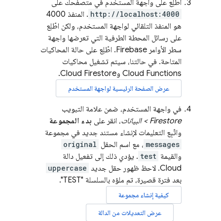
اطّلِع على واجهة المستخدم في متصفّحك على
http://localhost:4000
. المنفذ 4000
هو المنفذ التلقائي لواجهة المستخدم، ولكن اطّلِع
على رسائل المحطة الطرفية التي تعرضها واجهة
سطر الأوامر
Firebase
. اطّلِع على حالة المحاكيات
المتاحة. في حالتنا، سيتم تشغيل محاكيات
Cloud Functions
و
Cloud Firestore
.
عرض الصفحة الرئيسية لواجهة المستخدم
في واجهة المستخدم، ضمن علامة التبويب
Firestore > البيانات
، انقر على
بدء المجموعة
واتّبِع التعليمات لإنشاء مستند جديد في مجموعة
messages
، مع اسم الحقل
original
والقيمة
test
. يؤدي ذلك إلى تفعيل دالة
Cloud. لاحظ ظهور حقل جديد
uppercase
بعد فترة قصيرة، تم ملؤه بالسلسلة "TEST".
كيفية إنشاء مجموعة
عرض التعديلات من الدالة