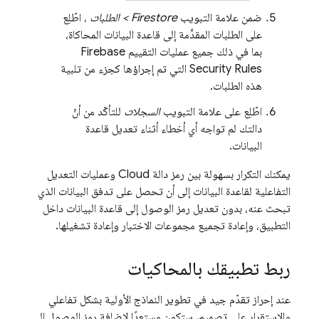
ضمن علامة التبويب
Firestore > الطلبات
، اطّلِع
على الطلبات المقدَّمة إلى قاعدة البيانات المحاكاة،
بما في ذلك جميع عمليات التقييم
Firebase
Security Rules
التي تم إجراؤها كجزء من تلبية
هذه الطلبات.
اطّلِع على علامة التبويب
السجلات
للتأكّد من أنّ
دالتك لم تواجه أي أخطاء أثناء تعديل قاعدة
البيانات.
يمكنك التكرار بسهولة بين رمز دالة Cloud وعمليات التعديل
التفاعلية لقاعدة البيانات إلى أن تحصل على تدفق البيانات الذي
تبحث عنه، بدون تعديل رمز الوصول إلى قاعدة البيانات داخل
التطبيق، وإعادة تجميع مجموعات الاختبار وإعادة تشغيلها.
ربط تطبيقك بالمحاكيات
عند إحراز تقدّم جيد في تطوير النماذج الأولية بشكل تفاعلي
والاستقرار على تصميم، ستكون مستعدًا لإضافة رمز الوصول إلى