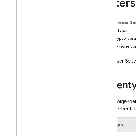
Unters
App Check
Auf dieser Se
SQL Connect
Datentypen
Werttypsortier
Cloud Firestore
Numerische Sor
Einführung
Cloud Firestore-Versionen
Auf dieser Seit
Standardversion
Erste Schritte
Datent
Übersicht über die
Kernaktivitäten
Informationen zur Firestore
In der folgende
Standard-Version
Sortierreihenf
Cloud Firestore und
Realtime Database im
Vergleich
Datentyp
Datenmodell