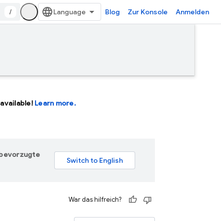
/
Blog
Zur Konsole
Anmelden
available!
Learn more.
e bevorzugte
War das hilfreich?