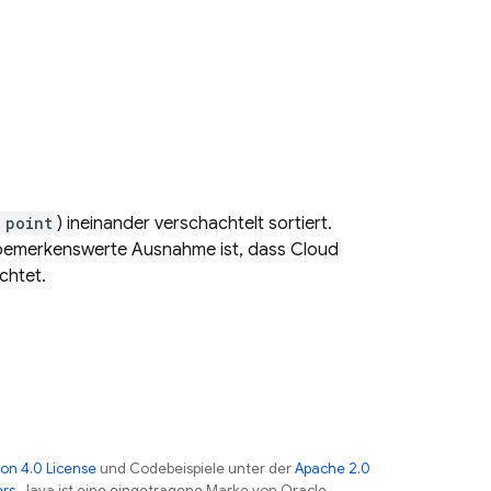
 point
) ineinander verschachtelt sortiert.
 bemerkenswerte Ausnahme ist, dass
Cloud
chtet.
on 4.0 License
und Codebeispiele unter der
Apache 2.0
ers
. Java ist eine eingetragene Marke von Oracle