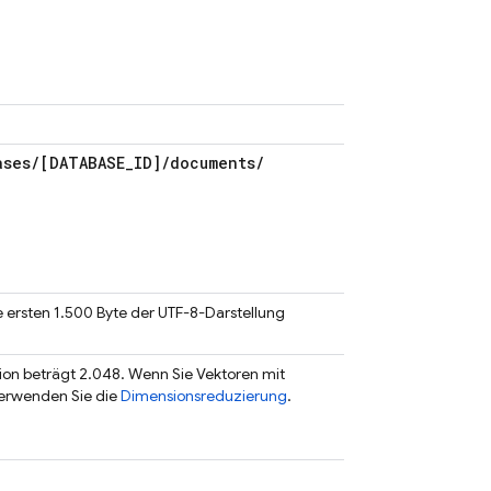
ases
/
[DATABASE
_
ID]
/
documents
/
ie ersten 1.500 Byte der UTF-8-Darstellung
on beträgt 2.048. Wenn Sie Vektoren mit
erwenden Sie die
Dimensionsreduzierung
.