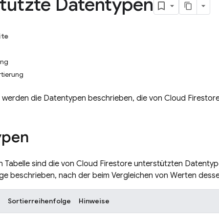
tützte Datentypen
ite
ung
tierung
e werden die Datentypen beschrieben, die von
Cloud Firestor
ypen
n Tabelle sind die von
Cloud Firestore
unterstützten Datentype
olge beschrieben, nach der beim Vergleichen von Werten dess
Sortierreihenfolge
Hinweise