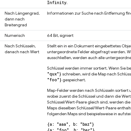
Infinity
.
Nach Längengrad,
Informationen zur Suche nach Entfernung fin
dann nach
Breitengrad
Numerisch
64 Bit, signiert
Nach Schlüsseln,
Stellt ein in ein Dokument eingebettetes Objek
danach nach Wert
untergeordnete Felder abgefragt werden. We
ausschließen, werden auch alle untergeordne
Schlüssel werden immer sortiert. Wenn Sie be
"qux"}
schreiben, wird die Map nach Schlüsse
"foo"}
gespeichert.
Map-Felder werden nach Schlüsseln sortiert 
wobei zuerst die Schlüssel und dann die Wer
Schlüssel/Wert-Paare gleich sind, werden di
Maps dieselben Schlüssel/Wert-Paare enthalte
folgenden Maps sind beispielsweise in aufst
{a: "aaa", b: "baz"}
{a: "foo", b: "bar"}