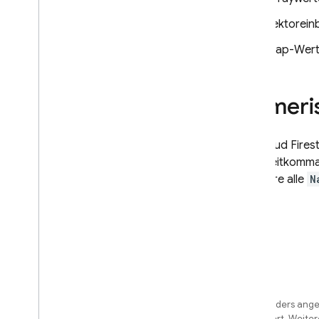
Vektorein
Map-Wer
Numeris
Mit
Cloud Fires
Der Gleitkomma
Firestore
alle
N
Sofern nicht anders angeg
License
lizenziert. Weite