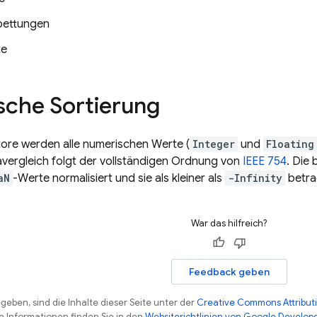
bettungen
te
che Sortierung
tore
werden alle numerischen Werte (
Integer
und
Floating
vergleich folgt der vollständigen Ordnung von
IEEE 754
. Die
aN
-Werte normalisiert und sie als kleiner als
-Infinity
betra
War das hilfreich?
Feedback geben
eben, sind die Inhalte dieser Seite unter der
Creative Commons Attributi
re Informationen finden Sie in den
Websiterichtlinien von Google Develop