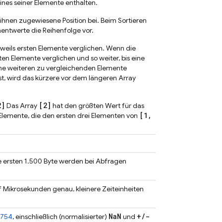
ines seiner Elemente enthalten.
 ihnen zugewiesene Position bei. Beim Sortieren
entwerte die Reihenfolge vor.
eweils ersten Elemente verglichen. Wenn die
en Elemente verglichen und so weiter, bis eine
ine weiteren zu vergleichenden Elemente
ist, wird das kürzere vor dem längeren Array
2]
[2]
Das Array
hat den größten Wert für das
[1,
Elemente, die den ersten drei Elementen von
ie ersten 1.500 Byte werden bei Abfragen
f Mikrosekunden genau, kleinere Zeiteinheiten
Na
N
+
/
-
 754
, einschließlich (normalisierter)
und