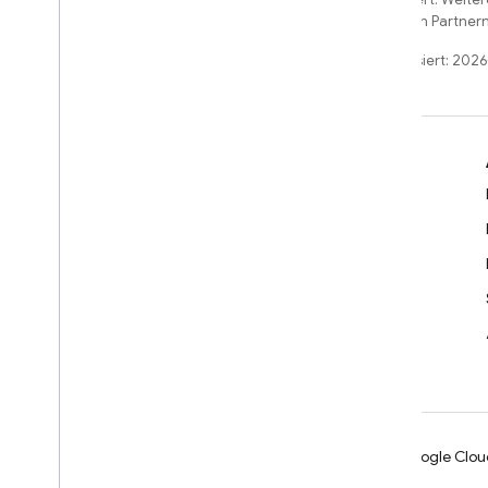
und/oder seinen Partnern
Zuletzt aktualisiert: 202
Weitere Informationen
Entwicklerleitfäden
SDK- & API-Referenz
Beispiele
Bibliotheken
GitHub
Android
Chrome
Firebase
Google Clou