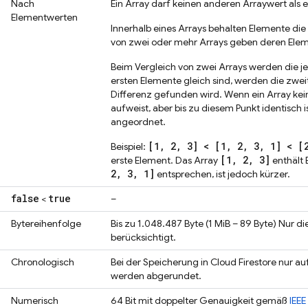
Nach
Ein Array darf keinen anderen Arraywert als e
Elementwerten
Innerhalb eines Arrays behalten Elemente die
von zwei oder mehr Arrays geben deren Elem
Beim Vergleich von zwei Arrays werden die j
ersten Elemente gleich sind, werden die zweit
Differenz gefunden wird. Wenn ein Array ke
aufweist, aber bis zu diesem Punkt identisch 
angeordnet.
[1, 2, 3] < [1, 2, 3, 1] < [
Beispiel:
[1, 2, 3]
erste Element. Das Array
enthält 
2, 3, 1]
entsprechen, ist jedoch kürzer.
false
true
<
–
Bytereihenfolge
Bis zu 1.048.487 Byte (1 MiB – 89 Byte) Nur d
berücksichtigt.
Chronologisch
Bei der Speicherung in
Cloud Firestore
nur au
werden abgerundet.
Numerisch
64 Bit mit doppelter Genauigkeit gemäß
IEEE