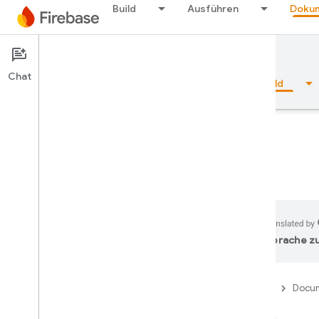
Build
Ausführen
Dokum
Documentation
Firestore
Chat
Übersicht
Grundlagen
KI
Build
Übersicht
Emulator Suite
Sprache zu
Authentication
Firebase
Docum
Bestätigung der
Telefonnummer