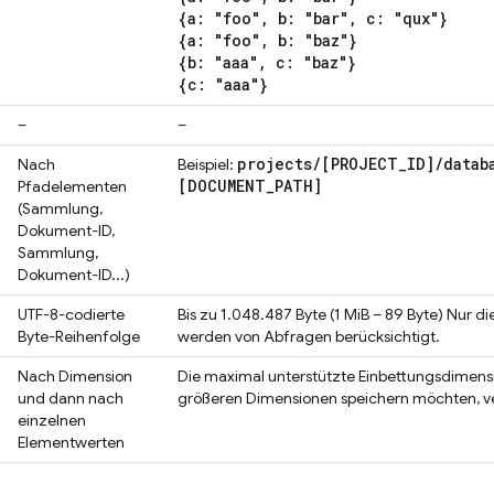
{a: "foo", b: "bar", c: "qux"}
{a: "foo", b: "baz"}
{b: "aaa", c: "baz"}
{c: "aaa"}
–
–
projects
/
[PROJECT
_
ID]
/
datab
Nach
Beispiel:
[DOCUMENT
_
PATH]
Pfadelementen
(Sammlung,
Dokument-ID,
Sammlung,
Dokument-ID...)
UTF-8-codierte
Bis zu 1.048.487 Byte (1 MiB – 89 Byte) Nur d
Byte-Reihenfolge
werden von Abfragen berücksichtigt.
Nach Dimension
Die maximal unterstützte Einbettungsdimensi
und dann nach
größeren Dimensionen speichern möchten, v
einzelnen
Elementwerten