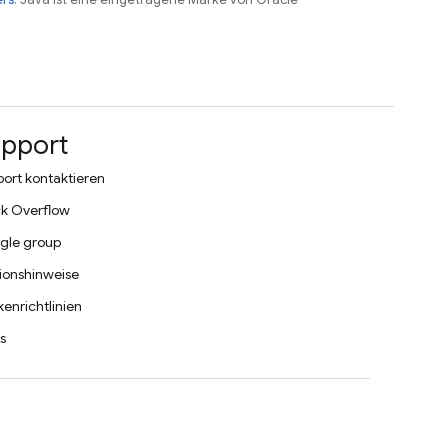
pport
ort kontaktieren
k Overflow
gle group
ionshinweise
enrichtlinien
s