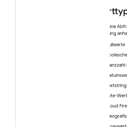
Werttyp
Wenn eine Abfr
Sortierung anha
Nullwerte
Boolesch
Ganzzahl-
Datumswe
Textstrin
Byte-Wer
Cloud Fir
Geografis
Arraywert