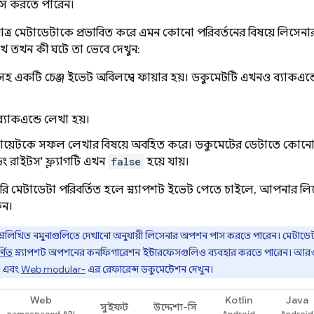
 করতে পারেন।
ুমাত্র মেটাডেটাকে প্রভাবিত করে এমন কোনো পরিবর্তনের বিষয়ে লিস
খে তখন কী ঘটে তা ভেবে দেখুন:
হ একটি চেঞ্জ ইভেন্ট অবিলম্বে ফায়ার হয়। ডকুমেন্টটি এখনও ব্যাকএন্ডে 
ব্যাকএন্ডে লেখা হয়।
ক্লায়েন্টকে সফল লেখার বিষয়ে অবহিত করে। ডকুমেন্টের ডেটাতে কোনো পর
িং রাইটস' ফ্ল্যাগটি এখন
false
হয়ে যায়।
়েরি মেটাডেটা পরিবর্তিত হলে স্ন্যাপশট ইভেন্ট পেতে চাইলে, আপনার
ুন।
্নলিখিত নমুনাগুলিতে দেখানো অনুযায়ী লিসেনার অপশন পাস করতে পারেন। মেটাডেটা 
্ণিত
স্ন্যাপশট অপশনের কনফিগারেশন ইন্টারফেসগুলিও ব্যবহার করতে পারেন। আরও
, এবং
Web modular-
এর রেফারেন্স ডকুমেন্টেশন দেখুন।
Web
Kotlin
Java
সুইফট
উদ্দেশ্য-সি