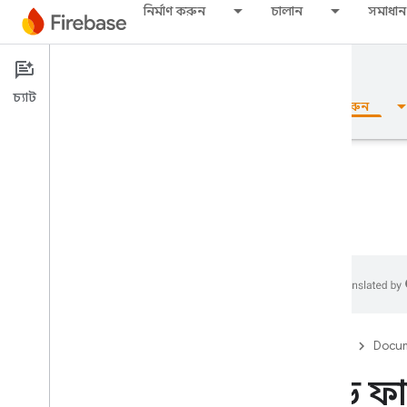
নির্মাণ করুন
চালান
সমাধান
Documentation
Firestore
চ্যাট
ওভারভিউ
মৌলিক
এআই
নির্মাণ করুন
ওভারভিউ
এমুলেটর স্যুট
Authentication
Firebase
Docum
ফোন নম্বর যাচাইকরণ
ক্লাউড