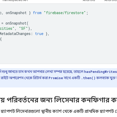
c
,
onSnapshot
}
from
"firebase/firestore"
;
=
onSnapshot
(
cities"
,
"SF"
),
MetadataChanges
:
true
},
{
 শুধু জানতে চান কখন আপনার লেখা সম্পন্ন হয়েছে, তাহলে
hasPendingWrites
ার রাইট অপারেশন থেকে রিটার্ন করা
সাথে একটি
কলব্যাক যুক্
Promise
.then()
স্থানীয় পরিবর্তনের জন্য লিসেনার কনফিগার 
স্ন্যাপশট লিসেনারগুলো স্থানীয় ক্যাশ থেকে একটি প্রাথমিক স্ন্যাপশট ন