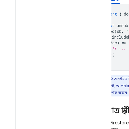
import
{
do
const
unsub
doc
(
db
,
"
{
include
(
doc
)
=
>
// ...
});
দ্রষ্টব্য:
আপনি যদি
জাভাস্ক্রিপ্টে, আপন
কলব্যাক পাস করুন।
শুধুমাত্র 
Cloud Firestore