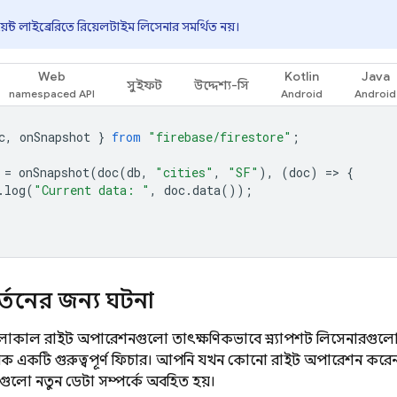
়েন্ট লাইব্রেরিতে রিয়েলটাইম লিসেনার সমর্থিত নয়।
Web
Kotlin
Java
সুইফট
উদ্দেশ্য-সি
c
,
onSnapshot
}
from
"firebase/firestore"
;
=
onSnapshot
(
doc
(
db
,
"cities"
,
"SF"
),
(
doc
)
=
>
{
.
log
(
"Current data: "
,
doc
.
data
());
িবর্তনের জন্য ঘটনা
কাল রাইট অপারেশনগুলো তাৎক্ষণিকভাবে স্ন্যাপশট লিসেনারগুলোকে 
ক একটি গুরুত্বপূর্ণ ফিচার। আপনি যখন কোনো রাইট অপারেশন করেন
লো নতুন ডেটা সম্পর্কে অবহিত হয়।