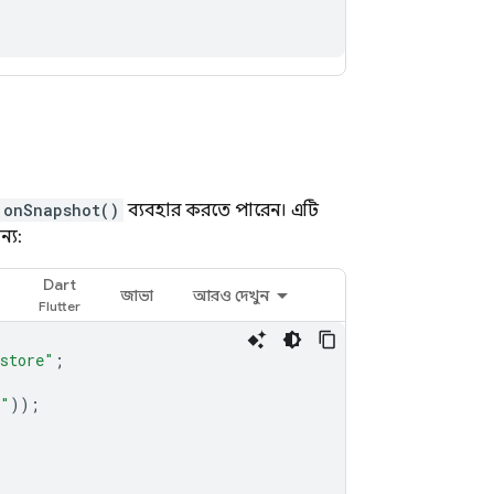
onSnapshot()
ব্যবহার করতে পারেন। এটি
্য:
Dart
জাভা
আরও দেখুন
estore"
;
A"
));