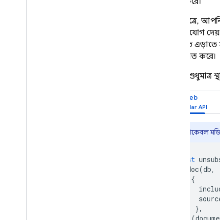
সংগ্রহ করে।
কিছু ক্ষেত্রে, 
করার সুযোগ দেয়
তার খরচ এড়াতে স
প্রতিফলিত করে।
এখানে, শুধুমাত্র 
Web
ট্রি-শেকেবল মড
const
unsub
doc
(
db
,
{
inclu
sourc
},
(
docume