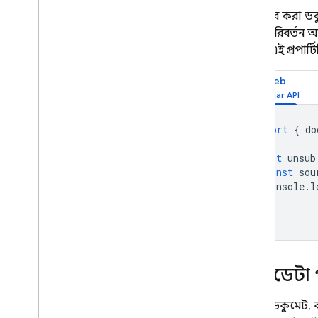
এন্টারপ্রাইজ সংস্করণ মোডের ওভারভিউ
পুনরুদ্ধার করা ড
স্থানীয় পরিবর্তন
কোর এবং পাইপলাইন অপারেশন সহ
নেটিভ মোড
,
কোর এবং পাইপলাইন
আপনি এই প্রপার্ট
অপারেশন সহ নেটিভ মোড
Mongo
DB সামঞ্জস্যের সাথে Firestore
Web
Realtime Database
import
{
do
Storage
const
unsub
const
sou
নিরাপত্তা বিধি
console
.
l
});
App Hosting
Hosting
মেটাডেটা 
Cloud Functions
কোনো ডকুমেন্ট, ক