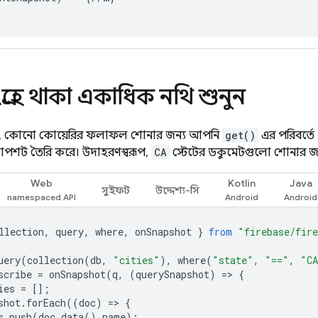
্রহে থাকা একাধিক নথি শুনুন
োই, কোনো কোয়েরির ফলাফল শোনার জন্য আপনি
get()
এর পরিবর্তে
্যাপশট তৈরি করে। উদাহরণস্বরূপ,
CA
স্টেটের ডকুমেন্টগুলো শোনার জন
Web
Kotlin
Java
সুইফট
উদ্দেশ্য-সি
llection
,
query
,
where
,
onSnapshot
}
from
"firebase/fir
uery
(
collection
(
db
,
"cities"
),
where
(
"state"
,
"=="
,
"C
scribe
=
onSnapshot
(
q
,
(
querySnapshot
)
=
>
{
ies
=
[];
shot
.
forEach
((
doc
)
=
>
{
s
.
push
(
doc
.
data
().
name
);