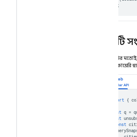
);
একটি সংগ
ডকুমেন্টের মত
একটি কোয়েরি স্ন
Web
import
{
co
const
q
=
q
const
unsub
const
cit
querySnap
citie