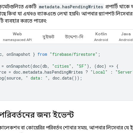
কুমেন্টগুলিতে একটি
metadata.hasPendingWrites
প্রপার্টি থাকে
 আছে কিনা যা এখনও ব্যাকএন্ডে লেখা হয়নি। আপনার স্ন্যাপশট লিসেনার দ্
িটি ব্যবহার করতে পারেন:
Web
Kotlin
Java
সুইফট
উদ্দেশ্য-সি
c
,
onSnapshot
}
from
"firebase/firestore"
;
=
onSnapshot
(
doc
(
db
,
"cities"
,
"SF"
),
(
doc
)
=
>
{
rce
=
doc
.
metadata
.
hasPendingWrites
?
"Local"
:
"Server
og
(
source
,
" data: "
,
doc
.
data
());
পরিবর্তনের জন্য ইভেন্ট
ালেকশন বা কোয়েরির পরিবর্তন শোনার সময়, আপনার লিসেনার যে ইভেন্ট