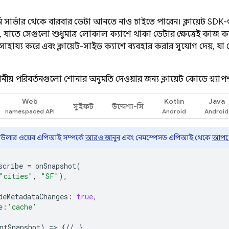
আপনি সার্ভার থেকে বারবার ডেটা আনতে নাও চাইতে পারেন। ক্লায়েন্
, যাতে সেগুলো শুধুমাত্র লোকাল ক্যাশে থাকা ডেটার ক্ষেত্রেই কাজ 
াহায্য করে এবং ক্লায়েন্ট-সাইড ক্যাশে ব্যবহার করার সুযোগ দেয়,
স্থানীয় পরিবর্তনগুলো শোনার অনুমতি দেওয়ার জন্য ক্লায়েন্ট কোডে স্ন
Web
Kotlin
Java
সুইফট
উদ্দেশ্য-সি
িউলার ওয়েব এপিআই সম্পর্কে
আরও জানুন
এবং নেমস্পেসড এপিআই থেকে
আপগ্
scribe
=
onSnapshot
(
"cities"
,
"SF"
),
deMetadataChanges
:
true
,
e
:
'cache'
ntSnapshot
)
=>
{
//
…
}