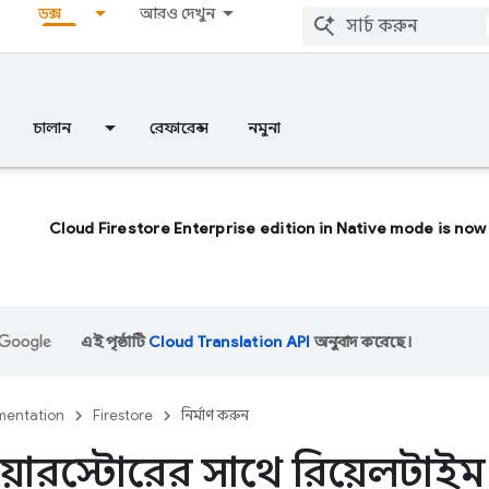
ডক্স
আরও দেখুন
চালান
রেফারেন্স
নমুনা
Cloud Firestore Enterprise edition in Native mode is now 
এই পৃষ্ঠাটি
Cloud Translation API
অনুবাদ করেছে।
entation
Firestore
নির্মাণ করুন
 ফায়ারস্টোরের সাথে রিয়েলট