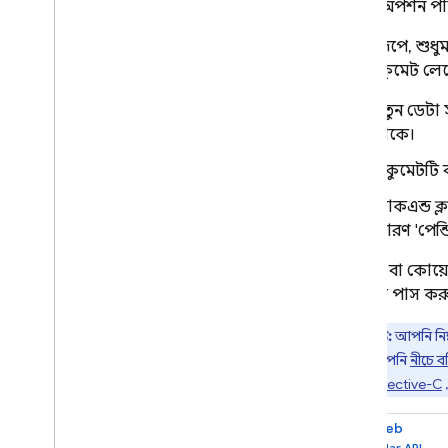
আপনি অপশন পাস
Extensions
ডিফল্টরূপে, শুধ
Firebase ML
নতুন ডকুমেন্ট লে
সম্পর্কিত পণ্য
নতুন ডেটা স
থাকে।
Cloud Messaging
Remote Config
ডকুমেন্টটি 
ব্যাকএন্ড 
কারণ 'পেন্ড
ডকুমেন্ট বা কোয
অবজেক্ট পাস কর
দ্রষ্টব্য:
আপনি নিম
করতে আপনি
নীচে বর
Swift
,
Objective-C
Web