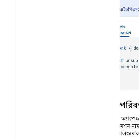
সহজ এবং যৌগিক প্রশ্নগুলি
পিএইচপি ক্লায
সম্পাদন করুন
অর্ডার এবং ডেটা সীমাবদ্ধ করুন
একাধিক ক্ষেত্রে পরিসীমা এবং
Web
অসমতা ফিল্টার সহ ক্যোয়ারী
তথ্য প্রক্রিয়াকরণ এবং স্থানান্তর
ডেটা মুছুন
import
{
do
নিরাপদ এবং তথ্য যাচাই
const
unsub
সমাধান
console
ব্যবহার
,
সীমা
,
এবং মূল্য
});
মনিটর এবং সমস্যা সমাধান
ব্যাকআপ এবং পয়েন্ট-ইন-টাইম
পুনরুদ্ধার
কৌশল এবং সর্বোত্তম অনুশীলন
স্থানীয় পর
ক্লাউড ফায়ারস্টোর ইন্টিগ্রেশন
API এবং SDK রেফারেন্স
আপনার অ্যাপে লো
নমুনা
কম্পেনসেশন' নাম
আপনার লিসেনারগু
এন্টারপ্রাইজ সংস্করণ