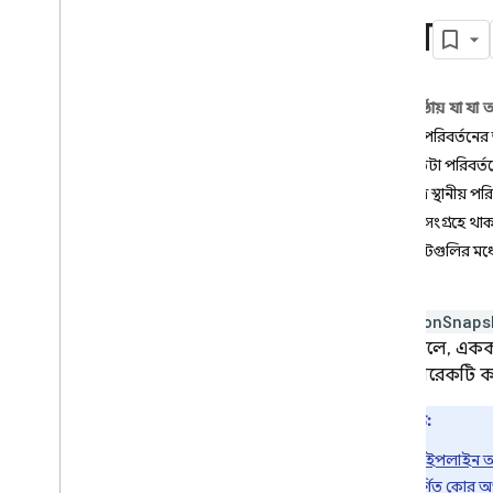
App Check
পান
SQL সংযোগ
এই পৃষ্ঠায় যা যা
Cloud Firestore
স্থানীয় পরিবর্তনে
ভূমিকা
মেটাডেটা পরিবর্তন
ক্লাউড ফায়ারস্টোর সংস্করণ
শুধুমাত্র স্থানীয
একটি সংগ্রহে থাক
স্ট্যান্ডার্ড সংস্করণ
স্ন্যাপশটগুলির মধ
আবিষ্কার করুন
কোর অপারেশন শুরু করুন
ডাটাবেস পরিচালনা করুন
আপনি
onSnaps
ডেটা পরিচালনা করুন
কল করলে, একক ডকু
ডেটা যোগ করুন
হলে, আরেকটি কল
কোর অপারেশনের সাথে ডেটা
দ্রষ্টব্য:
কোয়েরি করুন
তথ্য নাও
পাইপলাইন 
রিয়েল-টাইম আপডেট পান
বর্ণিত কোর 