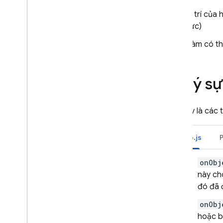
Vị trí của
vực)
Hàm có thể
Xử lý s
Sau đây là các t
Node.js
onObj
này ch
đó đã 
onObj
hoặc b