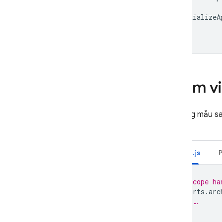
liệu theo thời gian thực
initializeA
Điều kiện kích hoạt Cấu hình từ
xa
Điều kiện kích hoạt Cloud
Storage
Điều kiện kích hoạt Pub
/
Sub
Trình kích hoạt trong Phòng thử
Phạm v
nghiệm
Viết hàm
Kiểm thử hàm
Sử dụng mẫu sa
Các hàm giám sát
muốn:
Tài liệu tham khảo API
Hàm Cloud Run và Firebase
Node.js
Vị trí Cloud Functions
Hạn mức
// scope ha
Câu hỏi thường gặp và khắc phục
exports
.
arc
sự cố
//…
Cloud Functions (thế hệ thứ nhất)
});