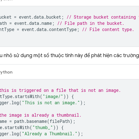
ucket
=
event
.
data
.
bucket
;
// Storage bucket containing 
ath
=
event
.
data
.
name
;
// File path in the bucket.
ntType
=
event
.
data
.
contentType
;
// File content type.
u nhỏ sử dụng một số thuộc tính này để phát hiện các trường
Python
this is triggered on a file that is not an image.
tType
.
startsWith
(
"image/"
))
{
gger
.
log
(
"This is not an image."
);
the image is already a thumbnail.
ame
=
path
.
basename
(
filePath
);
e
.
startsWith
(
"thumb_"
))
{
gger
.
log
(
"Already a Thumbnail."
);