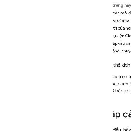
App Check
Trên trang nà
Nhập các mô-đ
SQL Connect
Phạm vi của hà
Đặt vị trí của h
Cloud Firestore
Xử lý sự kiện C
Truy cập vào cá
Realtime Database
Tải xuống, chuyể
Storage
Bạn có thể kích
Các ví dụ trên 
Quy tắc bảo mật
minh hoạ cách t
thức cơ bản khá
App Hosting
Hosting
Nhập c
Cloud Functions
Để bắt đầu, hãy
Giới thiệu