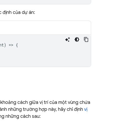
c định của dự án:
nt
)
=
>
{
, khoảng cách giữa vị trí của một vùng chứa
ránh những trường hợp này, hãy chỉ định
vị
rong những cách sau: