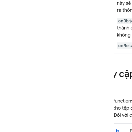
này sẽ
ra thô
onObj
thành 
không 
onMet
Truy cậ
Cloud Function
tượng cho tệp 
tượng. Đối với c
Node.js