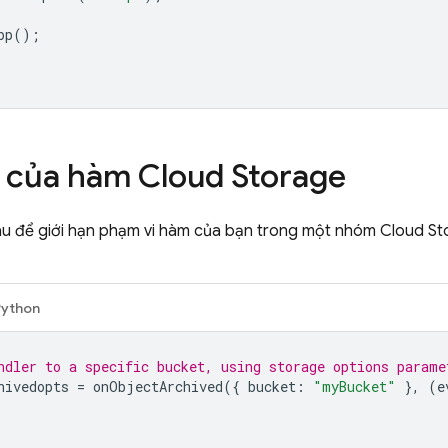
pp
();
i của hàm
Cloud Storage
u để giới hạn phạm vi hàm của bạn trong một nhóm
Cloud St
Python
ndler to a specific bucket, using storage options parame
hivedopts
=
onObjectArchived
({
bucket
:
"myBucket"
},
(
e