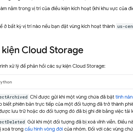
 hàm nằm trong vị trí của điều kiện kích hoạt (khi khu vực của đ
 ở bất kỳ vị trí nào nếu bạn đặt vùng kích hoạt thành
us-cen
ự kiện
Cloud Storage
rình xử lý để phản hồi các sự kiện
Cloud Storage
:
Python
ectArchived
Chỉ được gửi khi một vùng chứa đã bật
tính nă
o biết phiên bản trực tiếp của một đối tượng đã trở thành phiê
được lưu trữ hoặc do đối tượng đó đã bị ghi đè bằng việc tải 
ectDeleted
Gửi khi một đối tượng đã bị xoá vĩnh viễn. Điều 
ị xoá trong
cấu hình vòng đời
của nhóm. Đối với các vùng ch