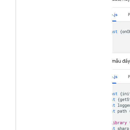
So sánh phiên bản thế hệ 1 và thế
hệ 2
Node.js
Khám phá các trường hợp sử
dụng
const
{
onO
Bắt đầu
Nâng cấp lên thế hệ thứ 2
Dùng thử Dart SDK thử
nghiệm
Gọi các hàm trực tiếp
Để tạo mẫu đầy
Kích hoạt các hàm nền
Kích hoạt Cảnh báo Firebase
Node.js
Trình kích hoạt tiện ích
/
sự kiện
tùy chỉnh
const
{
ini
Chặn điều kiện kích hoạt Xác
const
{
getS
thực
const
logge
Trình kích hoạt trên Cloud
const
path
Firestore
Kích hoạt Data Connect
// library 
const
sharp
Điều kiện kích hoạt Cơ sở dữ