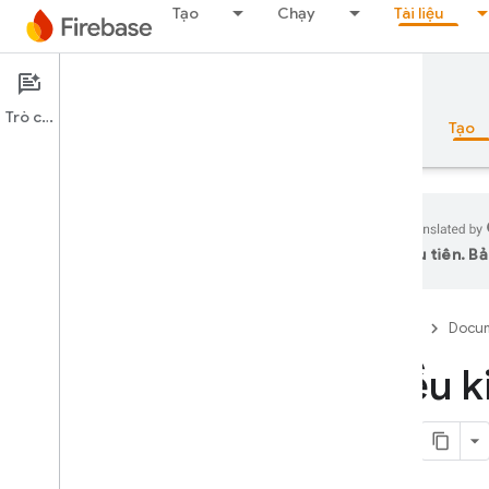
Tạo
Chạy
Tài liệu
Documentation
Cloud Functions
Trò chuyện
Tổng quan
Nguyên tắc cơ bản
AI
Tạo
ưu tiên. Bả
Tổng quan
Firebase
Docum
Bộ công cụ mô phỏng
Điều k
Authentication
Xác minh số điện thoại