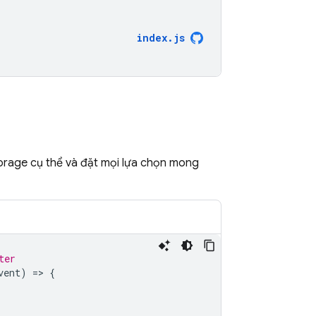
index
.
js
orage
cụ thể và đặt mọi lựa chọn mong
ter
vent
)
=
>
{