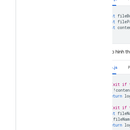
const
fileB
const
fileP
const
conte
Mẫu tạo hình th
Node.js
// Exit if 
if
(
!
conten
return
lo
}
// Exit if 
const
fileN
if
(
fileNam
return
lo