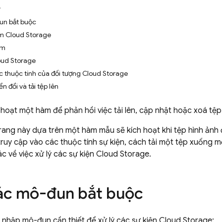
y
un bắt buộc
m Cloud Storage
àm
loud Storage
c thuộc tính của đối tượng Cloud Storage
n đổi và tải tệp lên
 hoạt một hàm để phản hồi việc tải lên, cập nhật hoặc xoá tệ
trang này dựa trên một hàm mẫu sẽ kích hoạt khi tệp hình ảnh 
ruy cập vào các thuộc tính sự kiện, cách tải một tệp xuống 
c về việc xử lý các sự kiện
Cloud Storage
.
ác mô-đun bắt buộc
 nhập mô-đun cần thiết để xử lý các sự kiện
Cloud Storage
: