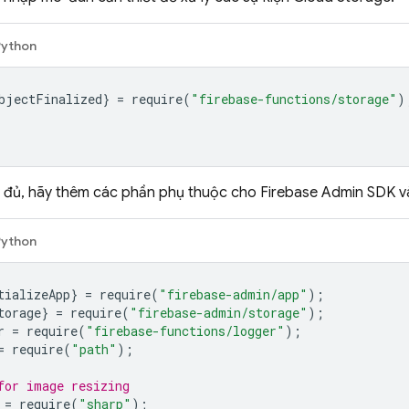
Python
bjectFinalized
}
=
require
(
"firebase-functions/storage"
)
 đủ, hãy thêm các phần phụ thuộc cho
Firebase
Admin SDK
và
Python
tializeApp
}
=
require
(
"firebase-admin/app"
);
torage
}
=
require
(
"firebase-admin/storage"
);
r
=
require
(
"firebase-functions/logger"
);
=
require
(
"path"
);
for image resizing
=
require
(
"sharp"
);