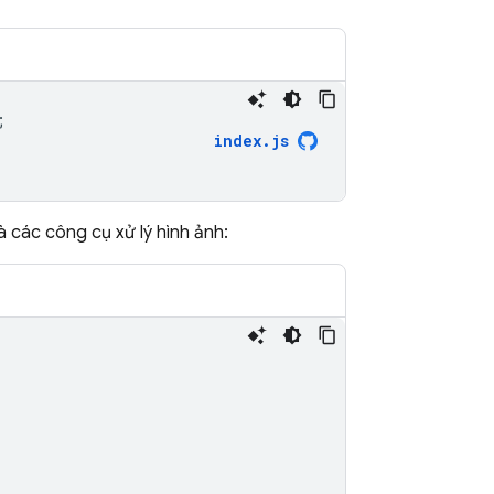
;
index
.
js
 các công cụ xử lý hình ảnh: