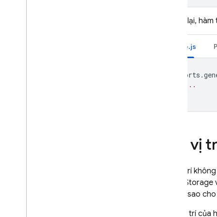
Extensions
Ngược lại, hàm 
Firebase ML
Node.js
SẢN PHẨM CÓ LIÊN QUAN
exports
.
gen
Cloud Messaging
// ...
Remote Config
});
Đặt vị t
Nếu vị trí khôn
Cloud Storage
v
trí hàm
sao cho 
Vị trí của 