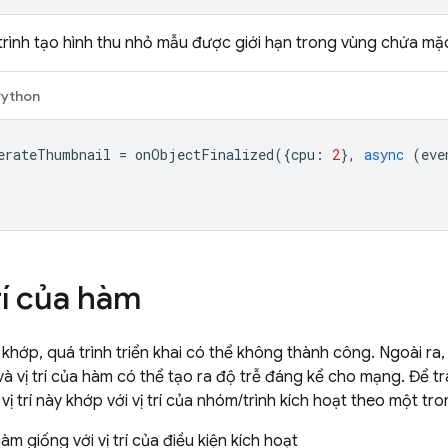
trình tạo hình thu nhỏ mẫu được giới hạn trong vùng chứa mặ
Python
erateThumbnail
=
onObjectFinalized
({
cpu
:
2
},
async
(
eve
rí của hàm
g khớp, quá trình triển khai có thể không thành công. Ngoài ra
à vị trí của hàm có thể tạo ra độ trễ đáng kể cho mạng. Để t
vị trí này khớp với vị trí của nhóm/trình kích hoạt theo một t
hàm giống với vị trí của điều kiện kích hoạt