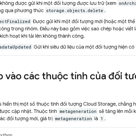
 không được gửi khi một đối tượng được lưu trữ (xem
onArch
ng qua phương thức
storage.objects.delete
.
ectFinalized
Được gửi khi một đối tượng mới (hoặc một thế 
công trong nhóm. Điều này bao gồm việc sao chép hoặc viết lạ
kích hoạt khi tải lên không thành công.
adataUpdated
Gửi khi siêu dữ liệu của một đối tượng hiện có 
p vào các thuộc tính của đối t
s
hiển thị một số thuộc tính đối tượng
Cloud Storage
, chẳng h
được cập nhật. Thuộc tính
metageneration
sẽ tăng lên mỗi kh
ác đối tượng mới, giá trị
metageneration
là
1
.
Python