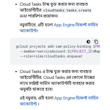
Cloud Tasks
টাস্ক যুক্ত করার জন্য ব্যবহৃত
আইডেন্টিটির
cloudtasks.tasks.create
IAM পারমিশন প্রয়োজন।
নমুনাটিতে, এটি হলো
App Engine
ডিফল্ট সার্ভিস
অ্যাকাউন্ট।
gcloud
projects
add-iam-policy-binding
$PROJECT
--member
=
serviceAccount:
${
PROJECT_ID
}
@appspot
--role
=
Cloud Tasks
এ টাস্ক যুক্ত করার জন্য ব্যবহৃত
আইডেন্টিটির,
Cloud Tasks
এর কোনো টাস্কের
সাথে সংশ্লিষ্ট সার্ভিস অ্যাকাউন্টটি ব্যবহার করার
অনুমতি থাকতে হবে।
এই নমুনায়, এটি হলো
App Engine
ডিফল্ট সার্ভিস
অ্যাকাউন্ট
।