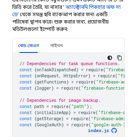
এই বিভাগের কোড নমুনাগুলো এমন একটি অ্যাপের উপর
ভিত্তি করে তৈরি, যা নাসার '
অ্যাস্ট্রোনমি পিকচার অফ দ্য
ডে'
থেকে সমস্ত ছবি ব্যাকআপ করার জন্য একটি
পরিষেবা স্থাপন করে। শুরু করার জন্য, প্রয়োজনীয়
মডিউলগুলো ইম্পোর্ট করুন:
নোড.জেএস
পাইথন
// Dependencies for task queue functions.
const
{
onTaskDispatched
}
=
require
(
"firebase-fu
const
{
onRequest
,
HttpsError
}
=
require
(
"fireba
const
{
getFunctions
}
=
require
(
"firebase-admin/
const
{
logger
}
=
require
(
"firebase-functions"
);
// Dependencies for image backup.
const
path
=
require
(
"path"
);
const
{
initializeApp
}
=
require
(
"firebase-admin
const
{
getStorage
}
=
require
(
"firebase-admin/st
const
{
GoogleAuth
}
=
require
(
"google-auth-libra
index
.
js