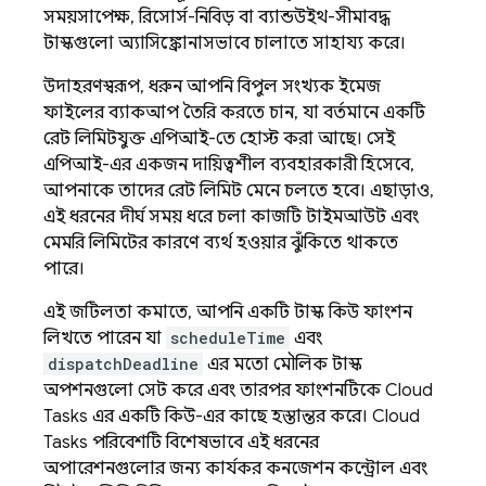
সময়সাপেক্ষ, রিসোর্স-নিবিড় বা ব্যান্ডউইথ-সীমাবদ্ধ
টাস্কগুলো অ্যাসিঙ্ক্রোনাসভাবে চালাতে সাহায্য করে।
উদাহরণস্বরূপ, ধরুন আপনি বিপুল সংখ্যক ইমেজ
ফাইলের ব্যাকআপ তৈরি করতে চান, যা বর্তমানে একটি
রেট লিমিটযুক্ত এপিআই-তে হোস্ট করা আছে। সেই
এপিআই-এর একজন দায়িত্বশীল ব্যবহারকারী হিসেবে,
আপনাকে তাদের রেট লিমিট মেনে চলতে হবে। এছাড়াও,
এই ধরনের দীর্ঘ সময় ধরে চলা কাজটি টাইমআউট এবং
মেমরি লিমিটের কারণে ব্যর্থ হওয়ার ঝুঁকিতে থাকতে
পারে।
এই জটিলতা কমাতে, আপনি একটি টাস্ক কিউ ফাংশন
লিখতে পারেন যা
scheduleTime
এবং
dispatchDeadline
এর মতো মৌলিক টাস্ক
অপশনগুলো সেট করে এবং তারপর ফাংশনটিকে
Cloud
Tasks
এর একটি কিউ-এর কাছে হস্তান্তর করে।
Cloud
Tasks
পরিবেশটি বিশেষভাবে এই ধরনের
অপারেশনগুলোর জন্য কার্যকর কনজেশন কন্ট্রোল এবং