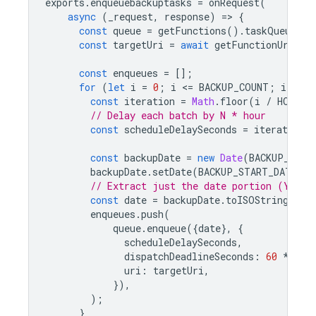
exports
.
enqueuebackuptasks
=
onRequest
(
async
(
_request
,
response
)
=
>
{
const
queue
=
getFunctions
().
taskQueue
(
"b
const
targetUri
=
await
getFunctionUrl
(
"b
const
enqueues
=
[];
for
(
let
i
=
0
;
i
<
=
BACKUP_COUNT
;
i
+=
1
const
iteration
=
Math
.
floor
(
i
/
HOURLY
// Delay each batch by N * hour
const
scheduleDelaySeconds
=
iteration
const
backupDate
=
new
Date
(
BACKUP_STAR
backupDate
.
setDate
(
BACKUP_START_DATE
.
ge
// Extract just the date portion (YYYY-
const
date
=
backupDate
.
toISOString
().
s
enqueues
.
push
(
queue
.
enqueue
({
date
},
{
scheduleDelaySeconds
,
dispatchDeadlineSeconds
:
60
*
5
,
uri
:
targetUri
,
}),
);
}