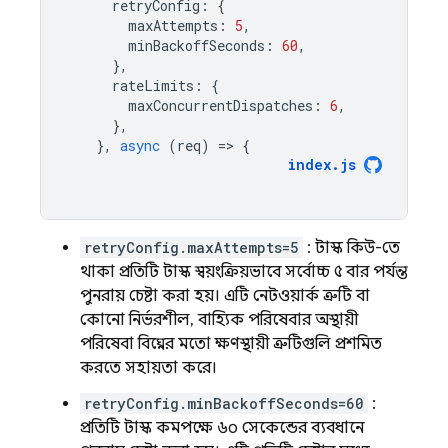
retryConfig
:
{
maxAttempts
:
5
,
minBackoffSeconds
:
60
,
},
rateLimits
:
{
maxConcurrentDispatches
:
6
,
},
},
async
(
req
)
=
>
{
index
.
js
retryConfig.maxAttempts=5
: টাস্ক কিউ-তে
থাকা প্রতিটি টাস্ক স্বয়ংক্রিয়ভাবে সর্বোচ্চ ৫ বার পর্যন্ত
পুনরায় চেষ্টা করা হয়। এটি নেটওয়ার্ক ত্রুটি বা
কোনো নির্ভরশীল, বাহ্যিক পরিষেবার অস্থায়ী
পরিষেবা বিঘ্নের মতো ক্ষণস্থায়ী ত্রুটিগুলি প্রশমিত
করতে সহায়তা করে।
retryConfig.minBackoffSeconds=60
:
প্রতিটি টাস্ক কমপক্ষে ৬০ সেকেন্ডের ব্যবধানে