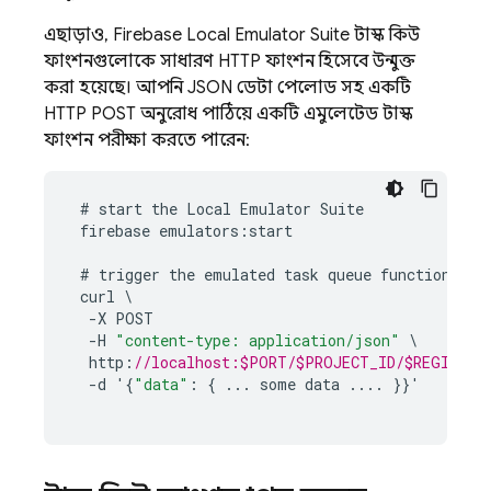
এছাড়াও,
Firebase Local Emulator Suite
টাস্ক কিউ
ফাংশনগুলোকে সাধারণ HTTP ফাংশন হিসেবে উন্মুক্ত
করা হয়েছে। আপনি JSON ডেটা পেলোড সহ একটি
HTTP POST অনুরোধ পাঠিয়ে একটি এমুলেটেড টাস্ক
ফাংশন পরীক্ষা করতে পারেন:
#
start
the
Local
Emulator
Suite
firebase
emulators
:
start
#
trigger
the
emulated
task
queue
function
curl
-
X
POST
-
H
"content-type: application/json"
\
http
:
//localhost:$PORT/$PROJECT_ID/$REGION/$N
-
d
'
{
"data"
:
{
...
some
data
...
.
}}
'