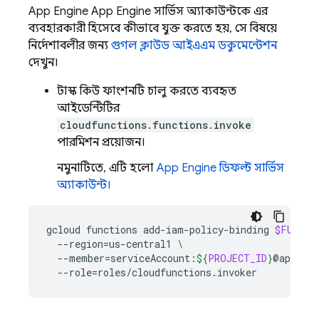
App Engine
App Engine
সার্ভিস অ্যাকাউন্টকে এর
ব্যবহারকারী হিসেবে কীভাবে যুক্ত করতে হয়, সে বিষয়ে
নির্দেশাবলীর জন্য
গুগল ক্লাউড আইএএম ডকুমেন্টেশন
দেখুন।
টাস্ক কিউ ফাংশনটি চালু করতে ব্যবহৃত
আইডেন্টিটির
cloudfunctions.functions.invoke
পারমিশন প্রয়োজন।
নমুনাটিতে, এটি হলো
App Engine
ডিফল্ট সার্ভিস
অ্যাকাউন্ট।
gcloud
functions
add-iam-policy-binding
$FUNCTI
--region
=
us-central1
\
--member
=
serviceAccount:
${
PROJECT_ID
}
@appspot
--role
=