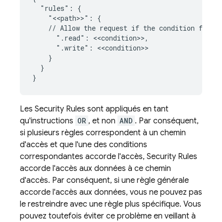
  "rules": {

    "<<path>>": {

    // Allow the request if the condition for ea
      ".read": <<condition>>,

      ".write": <<condition>>

    }

  }

Les
Security Rules
sont appliqués en tant
qu'instructions
OR
, et non
AND
. Par conséquent,
si plusieurs règles correspondent à un chemin
d'accès et que l'une des conditions
correspondantes accorde l'accès,
Security Rules
accorde l'accès aux données à ce chemin
d'accès. Par conséquent, si une règle générale
accorde l'accès aux données, vous ne pouvez pas
le restreindre avec une règle plus spécifique. Vous
pouvez toutefois éviter ce problème en veillant à