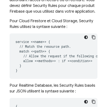
autorisant l'accès en lecture ou en écriture. Vous
devez définir
Security Rules
pour chaque produit
Firebase que vous utilisez dans votre application.
Pour
Cloud Firestore
et
Cloud Storage
,
Security
Rules
utilisez la syntaxe suivante :
service <<name>> {

  // Match the resource path.

  match <<path>> {

    // Allow the request if the following condit
    allow <<methods>> : if <<condition>>

  }

Pour
Realtime Database
, les
Security Rules
basés
sur JSON utilisent la syntaxe suivante :
{
