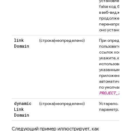
установлено. В 
false код будет
в веб-виджет, а 
продолжении б
перенаправлен 
оно установлено
link
(строка|неопределено)
При определен
Domain
пользовательск
ссылок хостинга
укажите, какой 
использовать пр
указанным моби
приложением. В
автоматически 
по умолчанию (
PROJECT_ID
.fi
dynamic
(строка|неопределено)
Устарело. Не ук
Link
параметр.
Domain
Следующий пример иллюстрирует, как