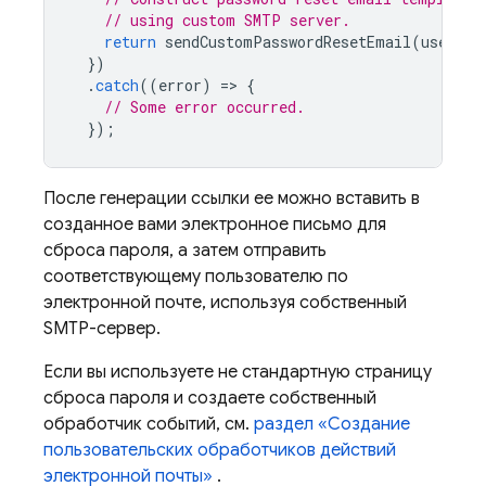
// using custom SMTP server.
return
sendCustomPasswordResetEmail
(
userEma
})
.
catch
((
error
)
=
>
{
// Some error occurred.
});
После генерации ссылки ее можно вставить в
созданное вами электронное письмо для
сброса пароля, а затем отправить
соответствующему пользователю по
электронной почте, используя собственный
SMTP-сервер.
Если вы используете не стандартную страницу
сброса пароля и создаете собственный
обработчик событий, см.
раздел «Создание
пользовательских обработчиков действий
электронной почты»
.