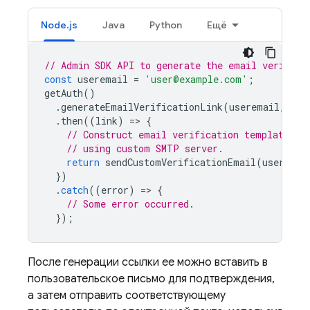
Node.js
Java
Python
Ещё
// Admin SDK API to generate the email verifica
const
useremail
=
'user@example.com'
;
getAuth
()
.
generateEmailVerificationLink
(
useremail
,
act
.
then
((
link
)
=
>
{
// Construct email verification template, e
// using custom SMTP server.
return
sendCustomVerificationEmail
(
useremai
})
.
catch
((
error
)
=
>
{
// Some error occurred.
});
После генерации ссылки ее можно вставить в
пользовательское письмо для подтверждения,
а затем отправить соответствующему