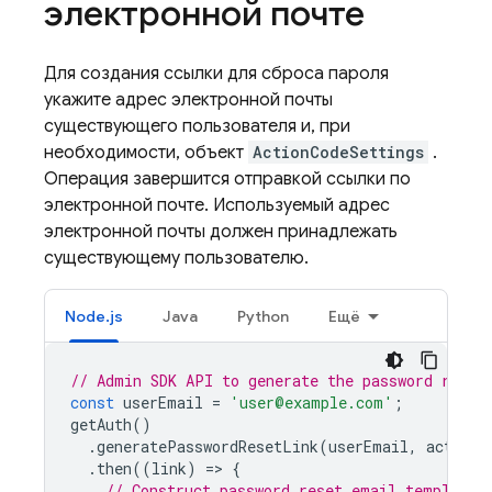
электронной почте
Для создания ссылки для сброса пароля
укажите адрес электронной почты
существующего пользователя и, при
необходимости, объект
ActionCodeSettings
.
Операция завершится отправкой ссылки по
электронной почте. Используемый адрес
электронной почты должен принадлежать
существующему пользователю.
Node.js
Java
Python
Ещё
// Admin SDK API to generate the password reset
const
userEmail
=
'user@example.com'
;
getAuth
()
.
generatePasswordResetLink
(
userEmail
,
actionC
.
then
((
link
)
=
>
{
// Construct password reset email template,