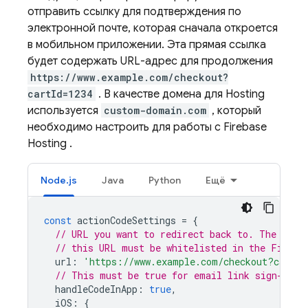
отправить ссылку для подтверждения по
электронной почте, которая сначала откроется
в мобильном приложении. Эта прямая ссылка
будет содержать URL-адрес для продолжения
https://www.example.com/checkout?
cartId=1234
. В качестве домена для
Hosting
используется
custom-domain.com
, который
необходимо настроить для работы с
Firebase
Hosting
.
Node.js
Java
Python
Ещё
const
actionCodeSettings
=
{
// URL you want to redirect back to. The doma
// this URL must be whitelisted in the Fireba
url
:
'https://www.example.com/checkout?cartId
// This must be true for email link sign-in.
handleCodeInApp
:
true
,
iOS
:
{