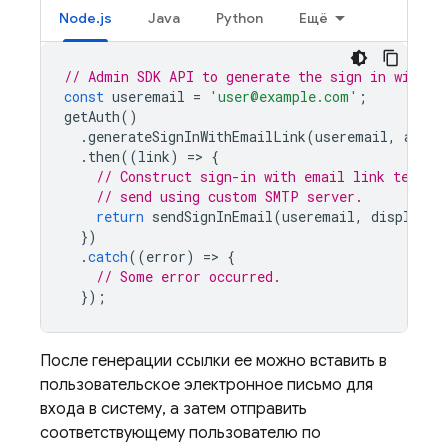
Node.js
Java
Python
Ещё
// Admin SDK API to generate the sign in with e
const
useremail
=
'user@example.com'
;
getAuth
()
.
generateSignInWithEmailLink
(
useremail
,
actio
.
then
((
link
)
=
>
{
// Construct sign-in with email link templa
// send using custom SMTP server.
return
sendSignInEmail
(
useremail
,
displayNa
})
.
catch
((
error
)
=
>
{
// Some error occurred.
});
После генерации ссылки ее можно вставить в
пользовательское электронное письмо для
входа в систему, а затем отправить
соответствующему пользователю по