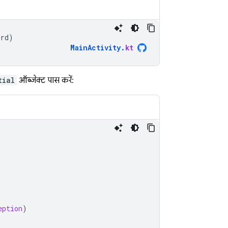
ord
)
MainActivity
.
kt
tial
ऑब्जेक्ट पास करें:
eption
)