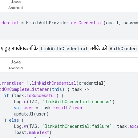
Java
edential
=
EmailAuthProvider
.
getCredential
(
email
,
passw
ए हुए उपयोगकर्ता के
linkWithCredential
तरीके को
AuthCreden
Java
urrentUser
!!
.
linkWithCredential
(
credential
)
ddOnCompleteListener
(
this
)
{
task
-
if
(
task
.
isSuccessful
)
{
Log
.
d
(
TAG
,
"linkWithCredential:success"
)
val
user
=
task
.
result
?.
user
updateUI
(
user
)
}
else
{
Log
.
w
(
TAG
,
"linkWithCredential:failure"
,
task
.
exc
Toast
.
makeText
(