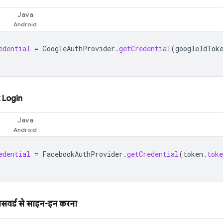
Java
edential
=
GoogleAuthProvider
.
getCredential
(
googleIdTok
 Login
Java
edential
=
FacebookAuthProvider
.
getCredential
(
token
.
toke
सवर्ड से साइन-इन करना