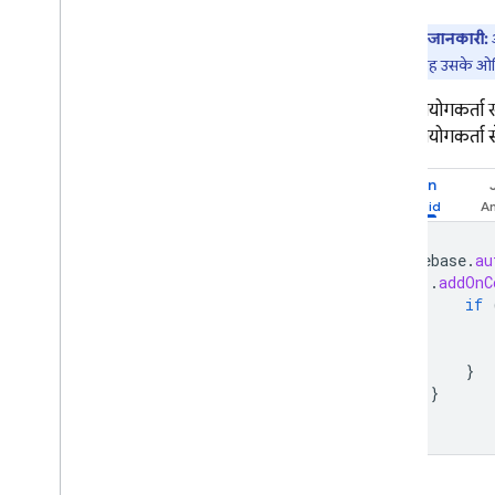
अहम जानकारी:
बनाता है. वह उसके ओर
किसी उपयोगकर्ता खा
किसी उपयोगकर्ता से
Kotlin
Firebase
.
au
.
addOnC
if
}
}