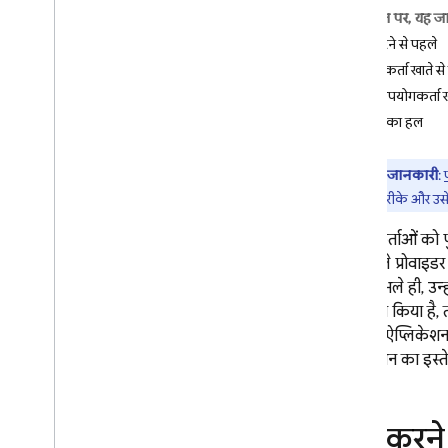
इस पेज पर, यह ज
i
OS+
शुरू करने से पहले
Android
उपयोगकर्ता खाते से 
पहले से बने यूज़र इंटरफ़ेस (यूआई) से
साइन इन करें
किसी उपयोगकर्ता खा
शुरू करें
समस्या का हल
उपयोगकर्ताओं को प्रबंधित करें
पासवर्ड की पुष्टि
अहम जानकारी
:
ईमेल लिंक की पुष्टि करें
करने के तरीके और उसे ठ
ईमेल लिंक माइग्रेशन
उपयोगकर्ताओं को पु
Google से साइन इन करें
करने वाले प्रोवाइ
Facebook में लॉगिन करें
जाती है. भले ही, उ
Apple से साइन इन करें
साइन इन किया है,
Twitter
छिपाकर ऐप्लिकेशन
Git
Hub
ऐप्लिकेशन का इस्त
Microsoft
Yahoo
शुरू करने
Play Games में साइन इन करें