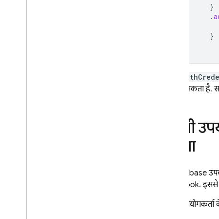
}
.
a
}
linkWithCred
इन कर सकता है. स
किसी उपयो
करना
एक Firebase उपयोग
Facebook. इससे उ
किसी उपयोगकर्ता क
पाएगा.