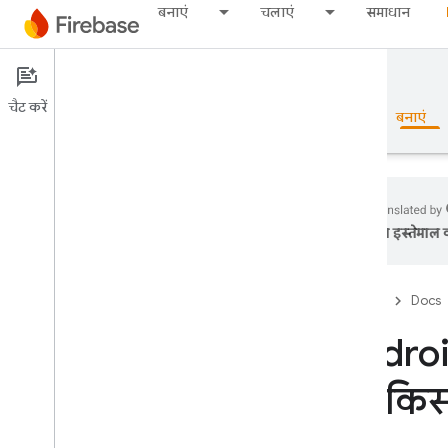
बनाएं
चलाएं
समाधान
दस्तावेज़
चैट करें
खास जानकारी
बुनियादी जानकारी
AI
बनाएं
का इस्तेमाल क
खास जानकारी
Firebase
Docs
Emulator Suite
Android
Authentication
को किस
शुरुआती जानकारी
मैं कहां से प्रारंभ करूं?
Firebase प्रोजेक्ट में मौजूद उपयोगकर्ता