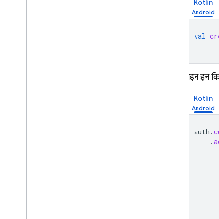
Kotlin
Storage
सुरक्षा के नियम
val
cr
App Hosting
साइन इन कि
Hosting
Kotlin
Cloud Functions
auth
.
c
Extensions
.
a
Firebase ML
मिलते-जुलते प्रॉडक्ट
Cloud Messaging
Remote Config