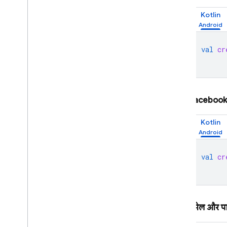
ईमेल कार्रवाई हैंडलर को पसंद के मुताबिक
Kotlin
बनाएं
Cloud Functions की मदद से बढ़ाएं
ब्लॉक करने वाले फ़ंक्शन की मदद से बढ़ाएं
val
cr
ईमेल कस्टम डोमेन
केस स्टडी
इस्तेमाल करने की सीमा
Facebook
फ़ोन नंबर की पुष्टि करें
Kotlin
App Check
val
cr
SQL Connect
Cloud Firestore
ईमेल और पा
Realtime Database