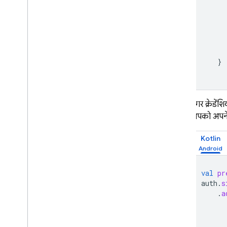
}
अगर क्रेडेंश
आपको अपने ऐ
Kotlin
val
pr
auth
.
s
.
a