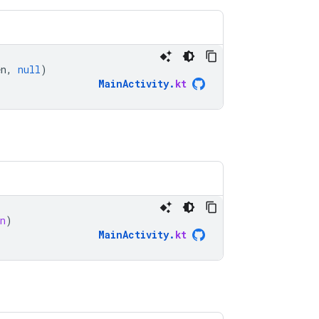
en
,
null
)
MainActivity
.
kt
n
)
MainActivity
.
kt