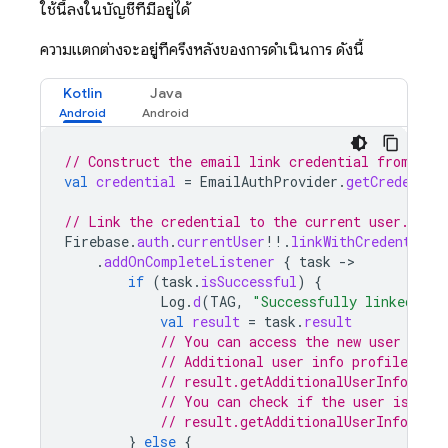
ใช้นี้ลงในบัญชีที่มีอยู่ได้
ความแตกต่างจะอยู่ที่ครึ่งหลังของการดำเนินการ ดังนี้
Kotlin
Java
// Construct the email link credential from the
val
credential
=
EmailAuthProvider
.
getCredentia
// Link the credential to the current user.
Firebase
.
auth
.
currentUser
!!
.
linkWithCredential
(
.
addOnCompleteListener
{
task
-
if
(
task
.
isSuccessful
)
{
Log
.
d
(
TAG
,
"Successfully linked ema
val
result
=
task
.
result
// You can access the new user via 
// Additional user info profile *no
// result.getAdditionalUserInfo().g
// You can check if the user is new
// result.getAdditionalUserInfo().i
}
else
{