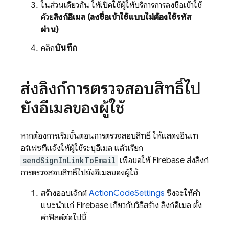
ในส่วนเดียวกัน ให้เปิดใช้ผู้ให้บริการการลงชื่อเข้าใช้
ด้วย
ลิงก์อีเมล (ลงชื่อเข้าใช้แบบไม่ต้องใช้รหัส
ผ่าน)
คลิก
บันทึก
ส่งลิงก์การตรวจสอบสิทธิ์ไป
ยังอีเมลของผู้ใช้
หากต้องการเริ่มขั้นตอนการตรวจสอบสิทธิ์ ให้แสดงอินเท
อร์เฟซที่แจ้งให้ผู้ใช้ระบุอีเมล แล้วเรียก
sendSignInLinkToEmail
เพื่อขอให้ Firebase ส่งลิงก์
การตรวจสอบสิทธิ์ไปยังอีเมลของผู้ใช้
สร้างออบเจ็กต์
ActionCodeSettings
ซึ่งจะให้คำ
แนะนำแก่ Firebase เกี่ยวกับวิธีสร้าง ลิงก์อีเมล ตั้ง
ค่าฟิลด์ต่อไปนี้