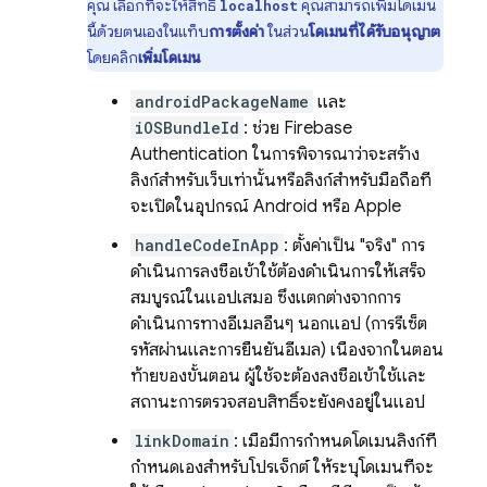
คุณ เลือกที่จะให้สิทธิ์
คุณสามารถเพิ่มโดเมน
localhost
นี้ด้วยตนเองในแท็บ
การตั้งค่า
ในส่วน
โดเมนที่ได้รับอนุญาต
โดยคลิก
เพิ่มโดเมน
androidPackageName
และ
iOSBundleId
: ช่วย
Firebase
Authentication
ในการพิจารณาว่าจะสร้าง
ลิงก์สำหรับเว็บเท่านั้นหรือลิงก์สำหรับมือถือที่
จะเปิดในอุปกรณ์ Android หรือ Apple
handleCodeInApp
: ตั้งค่าเป็น "จริง" การ
ดำเนินการลงชื่อเข้าใช้ต้องดำเนินการให้เสร็จ
สมบูรณ์ในแอปเสมอ ซึ่งแตกต่างจากการ
ดำเนินการทางอีเมลอื่นๆ นอกแอป (การรีเซ็ต
รหัสผ่านและการยืนยันอีเมล) เนื่องจากในตอน
ท้ายของขั้นตอน ผู้ใช้จะต้องลงชื่อเข้าใช้และ
สถานะการตรวจสอบสิทธิ์จะยังคงอยู่ในแอป
linkDomain
: เมื่อมีการกำหนดโดเมนลิงก์ที่
กำหนดเองสำหรับโปรเจ็กต์ ให้ระบุโดเมนที่จะ