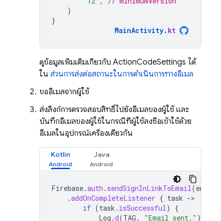
"12"
,
// minimumVersion
)
}
MainActivity
.
kt
ดูข้อมูลเพิ่มเติมเกี่ยวกับ ActionCodeSettings ได้
ใน
ส่วนการส่งต่อสถานะในการดำเนินการทางอีเมล
ขออีเมลจากผู้ใช้
ส่งลิงก์การตรวจสอบสิทธิ์ไปยังอีเมลของผู้ใช้ และ
บันทึกอีเมลของผู้ใช้ในกรณีที่ผู้ใช้ลงชื่อเข้าใช้ด้วย
อีเมลในอุปกรณ์เครื่องเดียวกัน
Kotlin
Java
Firebase
.
auth
.
sendSignInLinkToEmail
(
email
,
.
addOnCompleteListener
{
task
-
if
(
task
.
isSuccessful
)
{
Log
.
d
(
TAG
,
"Email sent."
)