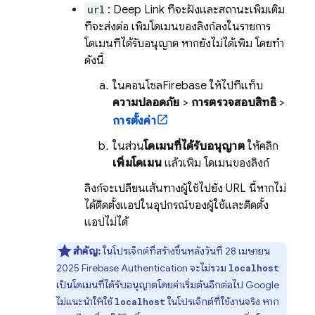
url
: Deep Link ที่จะฝังและสถานะเพิ่มเติม
ที่จะส่งต่อ เพิ่มโดเมนของลิงก์ลงในรายการ
โดเมนที่ได้รับอนุญาต หากยังไม่ได้เพิ่ม โดยทำ
ดังนี้
ในคอนโซล
Firebase
ให้ไปที่แท็บ
ความปลอดภัย
>
การตรวจสอบสิทธิ์
>
การตั้งค่า
ในส่วน
โดเมนที่ได้รับอนุญาต
ให้คลิก
เพิ่มโดเมน
แล้วเพิ่ม โดเมนของลิงก์
ลิงก์จะเปลี่ยนเส้นทางผู้ใช้ไปยัง URL นี้หากไม่
ได้ติดตั้งแอปในอุปกรณ์ของผู้ใช้และติดตั้ง
แอปไม่ได้
สำคัญ:
ในโปรเจ็กต์ที่สร้างขึ้นหลังวันที่ 28 เมษายน
2025
Firebase Authentication
จะไม่รวม
localhost
เป็นโดเมนที่ได้รับอนุญาตโดยค่าเริ่มต้นอีกต่อไป Google
ไม่แนะนำให้ใช้
ในโปรเจ็กต์ที่ใช้งานจริง หาก
localhost