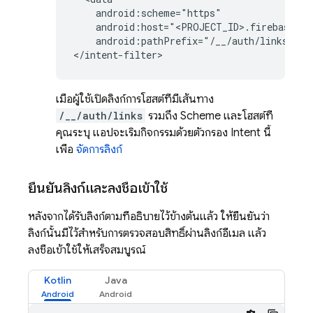
android:host="<PROJECT_ID>.firebaseapp
android:pathPrefix="/__/auth/links"
/>

เมื่อผู้ใช้เปิดลิงก์การโฮสต์ที่มีเส้นทาง
/__/auth/links
รวมถึง Scheme และโฮสต์ที่
คุณระบุ แอปจะเริ่มกิจกรรมด้วยตัวกรอง Intent นี้
เพื่อ
จัดการลิงก์
ยืนยันลิงก์และลงชื่อเข้าใช้
หลังจากได้รับลิงก์ตามที่อธิบายไว้ข้างต้นแล้ว ให้ยืนยันว่า
ลิงก์นั้นมีไว้สำหรับการตรวจสอบสิทธิ์ผ่านลิงก์อีเมล แล้ว
ลงชื่อเข้าใช้ให้เสร็จสมบูรณ์
Kotlin
Java