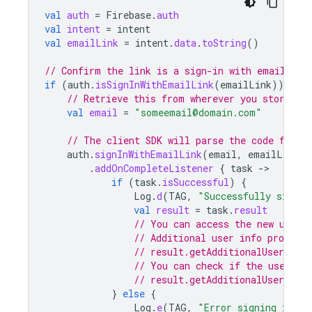
val
auth
=
Firebase
.
auth
val
intent
=
intent
val
emailLink
=
intent
.
data
.
toString
()
// Confirm the link is a sign-in with email lin
if
(
auth
.
isSignInWithEmailLink
(
emailLink
))
{
// Retrieve this from wherever you stored i
val
email
=
"someemail@domain.com"
// The client SDK will parse the code from 
auth
.
signInWithEmailLink
(
email
,
emailLink
)
.
addOnCompleteListener
{
task
-
if
(
task
.
isSuccessful
)
{
Log
.
d
(
TAG
,
"Successfully signed
val
result
=
task
.
result
// You can access the new user 
// Additional user info profile
// result.getAdditionalUserInfo
// You can check if the user is
// result.getAdditionalUserInfo
}
else
{
Log
.
e
(
TAG
,
"Error signing in wi