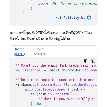
Log
.
e
(
TAG
,
"Error linking emailLink
}
}
MainActivity
.
kt
นอกจากนี้ คุณยังใช้วิธีนี้เพื่อตรวจสอบสิทธิ์ผู้ใช้ลิงก์อีเมล
อีกครั้งก่อนที่จะดำเนินการที่สำคัญได้ด้วย
Kotlin
Java
// Construct the email link credential from the
val
credential
=
EmailAuthProvider
.
getCredentia
// Re-authenticate the user with this credential
Firebase
.
auth
.
currentUser
!!
.
reauthenticateAndRe
.
addOnCompleteListener
{
task
-
if
(
task
.
isSuccessful
)
{
// User is now successfully reauthen
}
else
{