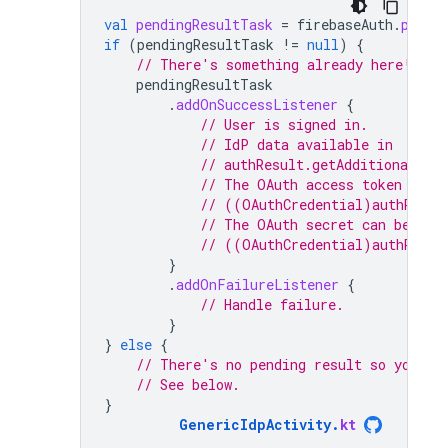
val
pendingResultTask
=
firebaseAuth
.
pendi
if
(
pendingResultTask
!=
null
)
{
// There's something already here! Fin
pendingResultTask
.
addOnSuccessListener
{
// User is signed in.
// IdP data available in
// authResult.getAdditionalUse
// The OAuth access token can 
// ((OAuthCredential)authResul
// The OAuth secret can be ret
// ((OAuthCredential)authResul
}
.
addOnFailureListener
{
// Handle failure.
}
}
else
{
// There's no pending result so you ne
// See below.
}
GenericIdpActivity
.
kt