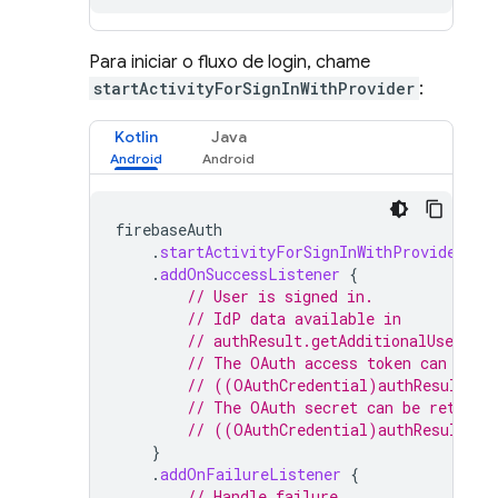
Para iniciar o fluxo de login, chame
startActivityForSignInWithProvider
:
Kotlin
Java
firebaseAuth
.
startActivityForSignInWithProvider
(
ac
.
addOnSuccessListener
{
// User is signed in.
// IdP data available in
// authResult.getAdditionalUserInf
// The OAuth access token can also
// ((OAuthCredential)authResult.ge
// The OAuth secret can be retriev
// ((OAuthCredential)authResult.ge
}
.
addOnFailureListener
{
// Handle failure.