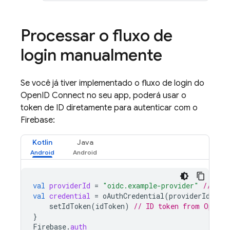
Processar o fluxo de
login manualmente
Se você já tiver implementado o fluxo de login do
OpenID Connect no seu app, poderá usar o
token de ID diretamente para autenticar com o
Firebase:
Kotlin
Java
val
providerId
=
"oidc.example-provider"
// As 
val
credential
=
oAuthCredential
(
providerId
)
{
setIdToken
(
idToken
)
// ID token from OpenID
}
Firebase
.
auth