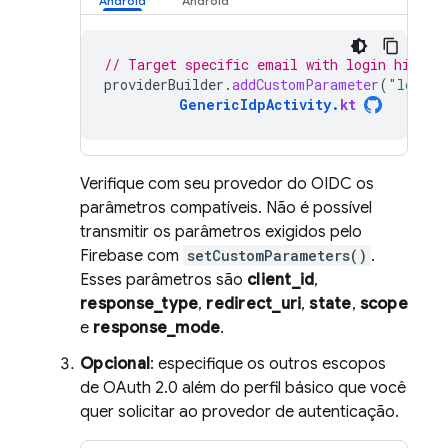
// Target specific email with login hint.
providerBuilder
.
addCustomParameter
(
"login_
GenericIdpActivity
.
kt
Verifique com seu provedor do OIDC os
parâmetros compatíveis. Não é possível
transmitir os parâmetros exigidos pelo
Firebase com
setCustomParameters()
.
Esses parâmetros são
client_id
,
response_type
,
redirect_uri
,
state
,
scope
e
response_mode
.
Opcional
: especifique os outros escopos
de OAuth 2.0 além do perfil básico que você
quer solicitar ao provedor de autenticação.