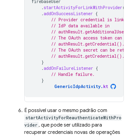
firebaseUser
.
startActivityForLinkWithProvider
(
acti
.
addOnSuccessListener
{
// Provider credential is linked t
// IdP data available in
// authResult.getAdditionalUserInf
// The OAuth access token can also
// authResult.getCredential().getA
// The OAuth secret can be retriev
// authResult.getCredential().getS
}
.
addOnFailureListener
{
// Handle failure.
}
GenericIdpActivity
.
kt
É possível usar o mesmo padrão com
startActivityForReauthenticateWithPro
vider
, que pode ser utilizado para
recuperar credenciais novas de operações