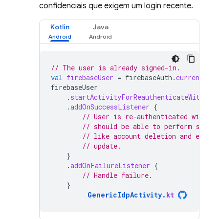
confidenciais que exigem um login recente.
Kotlin
Java
// The user is already signed-in.
val
firebaseUser
=
firebaseAuth
.
currentUser
firebaseUser
.
startActivityForReauthenticateWithPro
.
addOnSuccessListener
{
// User is re-authenticated with fr
// should be able to perform sensi
// like account deletion and email
// update.
}
.
addOnFailureListener
{
// Handle failure.
}
GenericIdpActivity
.
kt