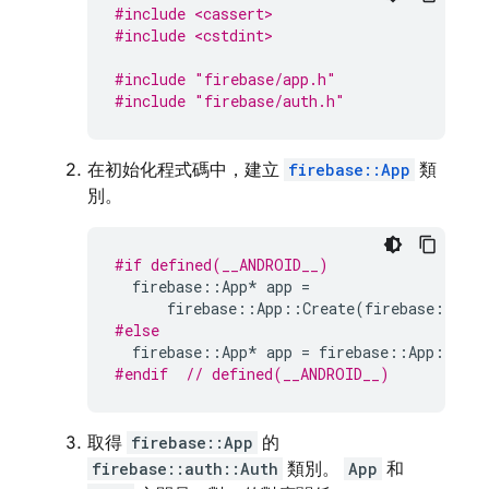
#include <cassert>
#include <cstdint>
#include
"firebase/app.h"
#include
"firebase/auth.h"
在初始化程式碼中，建立
firebase::App
類
別。
#if defined(__ANDROID__)
firebase
::
App
*
app
=
firebase
::
App
::
Create
(
firebase
::
App
#else
firebase
::
App
*
app
=
firebase
::
App
::
Crea
#endif  
// defined(__ANDROID__)
取得
firebase::App
的
firebase::auth::Auth
類別。
App
和