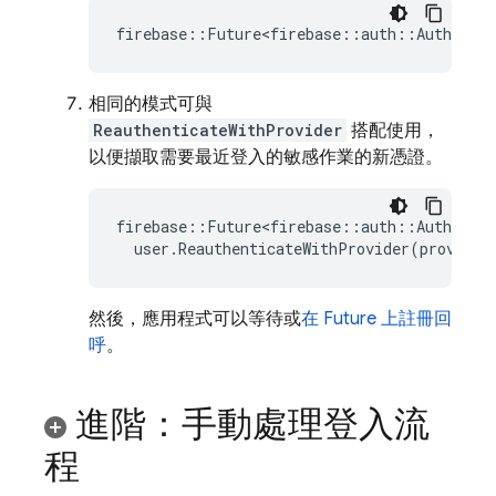
firebase
::
Future<firebase
::
auth
::
AuthResul
相同的模式可與
ReauthenticateWithProvider
搭配使用，
以便擷取需要最近登入的敏感作業的新憑證。
firebase
::
Future<firebase
::
auth
::
AuthResul
user
.
ReauthenticateWithProvider
(
provider
然後，應用程式可以等待或
在 Future 上註冊回
呼
。
進階：手動處理登入流
程