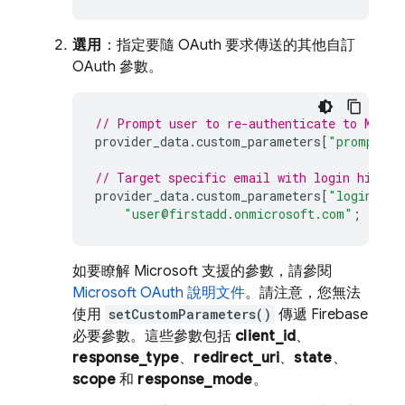
選用
：指定要隨 OAuth 要求傳送的其他自訂
OAuth 參數。
// Prompt user to re-authenticate to Micro
provider_data
.
custom_parameters
[
"prompt"
]
// Target specific email with login hint.
provider_data
.
custom_parameters
[
"login_hin
"user@firstadd.onmicrosoft.com"
;
如要瞭解 Microsoft 支援的參數，請參閱
Microsoft OAuth 說明文件
。請注意，您無法
使用
setCustomParameters()
傳遞 Firebase
必要參數。這些參數包括
client_id
、
response_type
、
redirect_uri
、
state
、
scope
和
response_mode
。