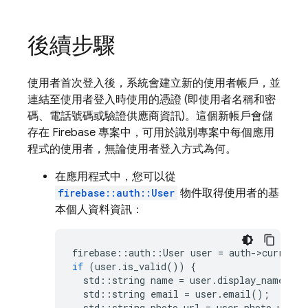
後續步驟
使用者首次登入後，系統會建立新的使用者帳戶，並
連結至使用者登入時使用的憑證 (即使用者名稱和密
碼、電話號碼或驗證供應商資訊)。這個新帳戶會儲
存在 Firebase 專案中，可用於識別專案中每個應用
程式的使用者，無論使用者登入方式為何。
在應用程式中，您可以從
firebase::auth::User
物件取得使用者的基
本個人資料資訊：
firebase
::
auth
::
User
user
=
auth
-
>
current_
if
(
user
.
is_valid
())
{
std
::
string
name
=
user
.
display_name
();
std
::
string
email
=
user
.
email
();
std
::
string
photo_url
=
user
.
photo_url
()