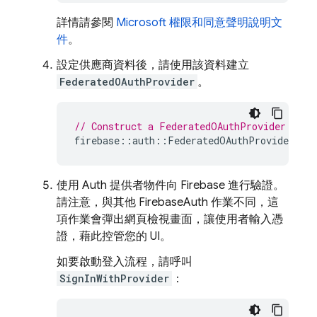
詳情請參閱
Microsoft 權限和同意聲明說明文
件
。
設定供應商資料後，請使用該資料建立
FederatedOAuthProvider
。
// Construct a FederatedOAuthProvider for 
firebase
::
auth
::
FederatedOAuthProvider
pro
使用 Auth 提供者物件向 Firebase 進行驗證。
請注意，與其他 FirebaseAuth 作業不同，這
項作業會彈出網頁檢視畫面，讓使用者輸入憑
證，藉此控管您的 UI。
如要啟動登入流程，請呼叫
SignInWithProvider
：